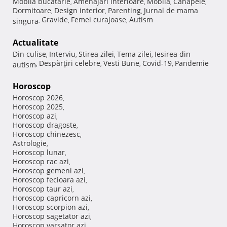
Mobila bucatarie
Amenajari interioare
Mobila
Canapele
,
,
,
,
Dormitoare
Design interior
Parenting
Jurnal de mama
,
,
,
Gravide
Femei curajoase
Autism
singura
,
,
,
Actualitate
Din culise
Interviu
Stirea zilei
Tema zilei
Iesirea din
,
,
,
,
Despărţiri celebre
Vesti Bune
Covid-19
Pandemie
autism
,
,
,
,
Horoscop
Horoscop 2026
,
Horoscop 2025
,
Horoscop azi
,
Horoscop dragoste
,
Horoscop chinezesc
,
Astrologie
,
Horoscop lunar
,
Horoscop rac azi
,
Horoscop gemeni azi
,
Horoscop fecioara azi
,
Horoscop taur azi
,
Horoscop capricorn azi
,
Horoscop scorpion azi
,
Horoscop sagetator azi
,
Horoscop varsator azi
,