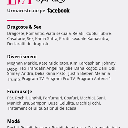
Urmareste-ne pe
Dragoste & Sex
Dragoste
Romantic
Viata sexuala
Relatii
Cuplu
Iubire
,
,
,
,
,
,
Casatorie
Sex
Kama Sutra
Pozitii sexuale Kamasutra
,
,
,
,
Declaratii de dragoste
Divertisment
Meghan Markle
Kate Middleton
Kim Kardashian
Johnny
,
,
,
Teo Trandafir
Angelina Jolie
Dana Rogoz
Dani Otil
Depp
,
,
,
,
,
Smiley
Andra
Delia
Gina Pistol
Justin Bieber
Melania
,
,
,
,
,
Program TV
Program Pro TV
Program Antena 1
Trump
,
,
,
Frumuseţe
Păr
Rochii
Unghii
Parfumuri
Coafuri
Machiaj
Sani
,
,
,
,
,
,
,
Manichiura
Sampon
Buze
Celulita
Machiaj ochi
,
,
,
,
,
Tratament celulita
Salonul de acasa
,
Modă
Rochii
Rochii de seara
Rochii de mireasa
Costume de baie
,
,
,
,