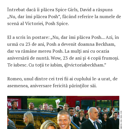
Întrebat dacă îi plăcea Spice Girls, David a răspuns
„Nu, dar îmi plăcea Posh”, făcând referire la numele de
scenă al Victoriei, Posh Spice.
El a scris în postare: „Nu, dar îmi plăcea Posh... Azi, în
urmă cu 23 de ani, Posh a devenit doamna Beckham,
dar va rămâne mereu Posh. La mulți ani cu ocazia
aniversării de nuntă. Wow, 23 de ani și 4 copii frumoși.
Te iubesc. Cu toții te iubim, @victoriabeckham.”
Romeo, unul dintre cei trei fii ai cuplului le-a urat, de
asemenea, aniversare fericită părinților săi.