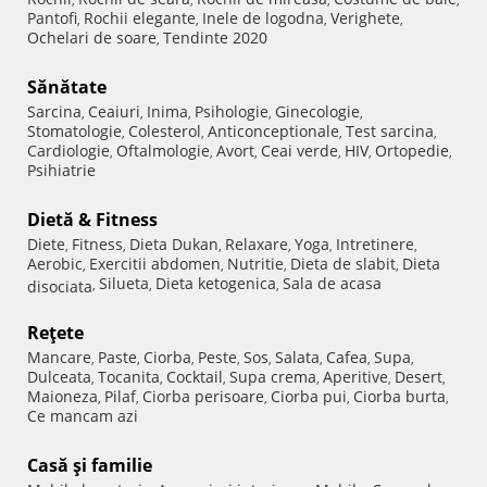
Pantofi
Rochii elegante
Inele de logodna
Verighete
,
,
,
,
Ochelari de soare
Tendinte 2020
,
Sănătate
Sarcina
Ceaiuri
Inima
Psihologie
Ginecologie
,
,
,
,
,
Stomatologie
Colesterol
Anticonceptionale
Test sarcina
,
,
,
,
Cardiologie
Oftalmologie
Avort
Ceai verde
HIV
Ortopedie
,
,
,
,
,
,
Psihiatrie
Dietă & Fitness
Diete
Fitness
Dieta Dukan
Relaxare
Yoga
Intretinere
,
,
,
,
,
,
Aerobic
Exercitii abdomen
Nutritie
Dieta de slabit
Dieta
,
,
,
,
Silueta
Dieta ketogenica
Sala de acasa
disociata
,
,
,
Reţete
Mancare
Paste
Ciorba
Peste
Sos
Salata
Cafea
Supa
,
,
,
,
,
,
,
,
Dulceata
Tocanita
Cocktail
Supa crema
Aperitive
Desert
,
,
,
,
,
,
Maioneza
Pilaf
Ciorba perisoare
Ciorba pui
Ciorba burta
,
,
,
,
,
Ce mancam azi
Casă şi familie