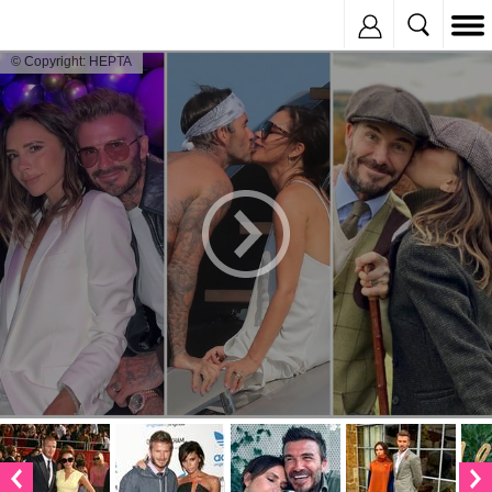
Inregistreaza
© Copyright: HEPTA