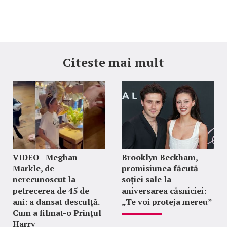
Citeste mai mult
VIDEO - Meghan
Brooklyn Beckham,
Markle, de
promisiunea făcută
nerecunoscut la
soției sale la
petrecerea de 45 de
aniversarea căsniciei:
ani: a dansat desculță.
„Te voi proteja mereu”
Cum a filmat-o Prințul
Harry