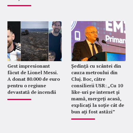
Gest impresionant
Ședință cu scântei din
făcut de Lionel Messi.
cauza metroului din
A donat 80.000 de euro
Cluj. Boc, către
pentru o regiune
consilierii USR: „Cu 10
devastată de incendii
like-uri pe internet și
mamă, mergeți acasă,
explicați la soție cât de
bun ați fost astăzi”