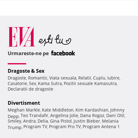
Urmareste-ne pe
Dragoste & Sex
Dragoste
Romantic
Viata sexuala
Relatii
Cuplu
Iubire
,
,
,
,
,
,
Casatorie
Sex
Kama Sutra
Pozitii sexuale Kamasutra
,
,
,
,
Declaratii de dragoste
Divertisment
Meghan Markle
Kate Middleton
Kim Kardashian
Johnny
,
,
,
Teo Trandafir
Angelina Jolie
Dana Rogoz
Dani Otil
Depp
,
,
,
,
,
Smiley
Andra
Delia
Gina Pistol
Justin Bieber
Melania
,
,
,
,
,
Program TV
Program Pro TV
Program Antena 1
Trump
,
,
,