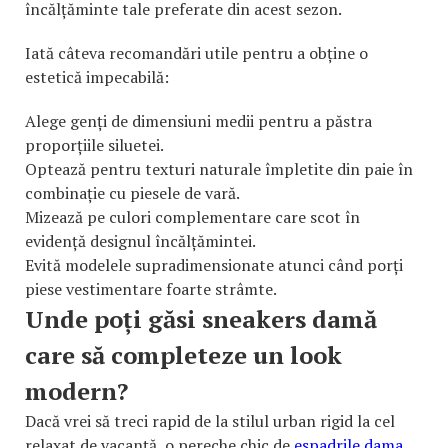
încălțăminte tale preferate din acest sezon.
Iată câteva recomandări utile pentru a obține o
estetică impecabilă:
Alege genți de dimensiuni medii pentru a păstra
proporțiile siluetei.
Optează pentru texturi naturale împletite din paie în
combinație cu piesele de vară.
Mizează pe culori complementare care scot în
evidență designul încălțămintei.
Evită modelele supradimensionate atunci când porți
piese vestimentare foarte strâmte.
Unde poți găsi sneakers damă
care să completeze un look
modern?
Dacă vrei să treci rapid de la stilul urban rigid la cel
relaxat de vacanță, o pereche chic de
espadrile dama