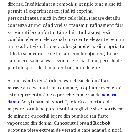
diferite. Încălțămintea comodă și gențile bine alese îți
permit să experimentezi și să îți exprimi
personalitatea unică în fața celorlalți. Fiecare detaliu
contează atunci când vrei să transmiți rafinament fără
să renunți la confortul tău zilnic. Îndrăznește să
combini elementele casual cu accente elegante pentru
un rezultat vizual spectaculos și modern. Fii propria ta
stilistă și bucură-te de fiecare combinație reușită pe
care o creezi în acest sezon.i cele mai bune perechi de
pantofi sport de damă pentru ținute lejere?
Atunci când vrei să înlocuiești clasicele încălțări
masive cu ceva mult mai dinamic, o opțiune excelentă
este reprezentată de o pereche modernă de
adidasi
dama
. Acești pantofi sport îți oferă o libertate de
mișcare totală pe parcursul întregii zile și se potrivesc
de minune cu rochii lejere din bumbac sau fuste
vaporoase din denim. Cunoscutul brand
Reebok
propune piese extrem de versatile care adaugă o notă