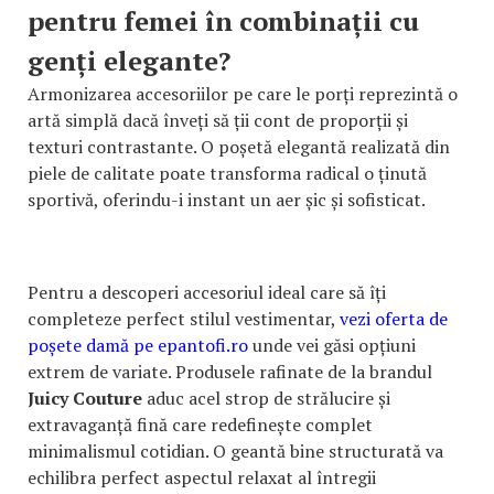
pentru femei în combinații cu
genți elegante?
Armonizarea accesoriilor pe care le porți reprezintă o
artă simplă dacă înveți să ții cont de proporții și
texturi contrastante. O poșetă elegantă realizată din
piele de calitate poate transforma radical o ținută
sportivă, oferindu-i instant un aer șic și sofisticat.
Pentru a descoperi accesoriul ideal care să îți
completeze perfect stilul vestimentar,
vezi oferta de
poșete damă pe epantofi.ro
unde vei găsi opțiuni
extrem de variate. Produsele rafinate de la brandul
Juicy Couture
aduc acel strop de strălucire și
extravaganță fină care redefinește complet
minimalismul cotidian. O geantă bine structurată va
echilibra perfect aspectul relaxat al întregii