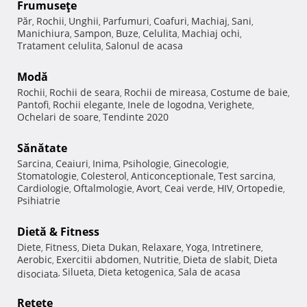
Frumuseţe
Păr
Rochii
Unghii
Parfumuri
Coafuri
Machiaj
Sani
,
,
,
,
,
,
,
Manichiura
Sampon
Buze
Celulita
Machiaj ochi
,
,
,
,
,
Tratament celulita
Salonul de acasa
,
Modă
Rochii
Rochii de seara
Rochii de mireasa
Costume de baie
,
,
,
,
Pantofi
Rochii elegante
Inele de logodna
Verighete
,
,
,
,
Ochelari de soare
Tendinte 2020
,
Sănătate
Sarcina
Ceaiuri
Inima
Psihologie
Ginecologie
,
,
,
,
,
Stomatologie
Colesterol
Anticonceptionale
Test sarcina
,
,
,
,
Cardiologie
Oftalmologie
Avort
Ceai verde
HIV
Ortopedie
,
,
,
,
,
,
Psihiatrie
Dietă & Fitness
Diete
Fitness
Dieta Dukan
Relaxare
Yoga
Intretinere
,
,
,
,
,
,
Aerobic
Exercitii abdomen
Nutritie
Dieta de slabit
Dieta
,
,
,
,
Silueta
Dieta ketogenica
Sala de acasa
disociata
,
,
,
Reţete