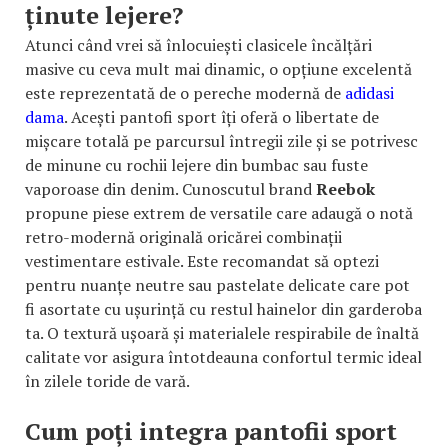
ținute lejere?
Atunci când vrei să înlocuiești clasicele încălțări
masive cu ceva mult mai dinamic, o opțiune excelentă
este reprezentată de o pereche modernă de
adidasi
dama
. Acești pantofi sport îți oferă o libertate de
mișcare totală pe parcursul întregii zile și se potrivesc
de minune cu rochii lejere din bumbac sau fuste
vaporoase din denim. Cunoscutul brand
Reebok
propune piese extrem de versatile care adaugă o notă
retro-modernă originală oricărei combinații
vestimentare estivale. Este recomandat să optezi
pentru nuanțe neutre sau pastelate delicate care pot
fi asortate cu ușurință cu restul hainelor din garderoba
ta. O textură ușoară și materialele respirabile de înaltă
calitate vor asigura întotdeauna confortul termic ideal
în zilele toride de vară.
Cum poți integra pantofii sport