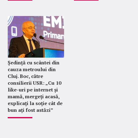
Ședință cu scântei din
cauza metroului din
Cluj. Boc, către
consilierii USR: „Cu 10
like-uri pe internet și
mamă, mergeți acasă,
explicați la soție cât de
bun ați fost astăzi”