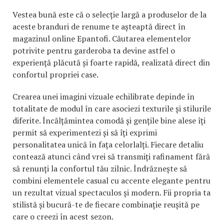
Vestea bună este că o selecție largă a produselor de la
aceste branduri de renume te așteaptă direct în
magazinul online Epantofi. Căutarea elementelor
potrivite pentru garderoba ta devine astfel o
experiență plăcută și foarte rapidă, realizată direct din
confortul propriei case.
Crearea unei imagini vizuale echilibrate depinde în
totalitate de modul în care asociezi texturile și stilurile
diferite. Încălțămintea comodă și gențile bine alese îți
permit să experimentezi și să îți exprimi
personalitatea unică în fața celorlalți. Fiecare detaliu
contează atunci când vrei să transmiți rafinament fără
să renunți la confortul tău zilnic. Îndrăznește să
combini elementele casual cu accente elegante pentru
un rezultat vizual spectaculos și modern. Fii propria ta
stilistă și bucură-te de fiecare combinație reușită pe
care o creezi în acest sezon.