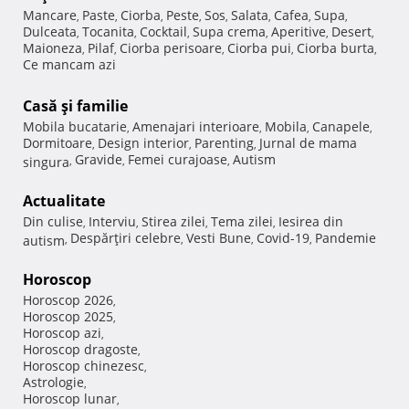
Mancare
Paste
Ciorba
Peste
Sos
Salata
Cafea
Supa
,
,
,
,
,
,
,
,
Dulceata
Tocanita
Cocktail
Supa crema
Aperitive
Desert
,
,
,
,
,
,
Maioneza
Pilaf
Ciorba perisoare
Ciorba pui
Ciorba burta
,
,
,
,
,
Ce mancam azi
Casă şi familie
Mobila bucatarie
Amenajari interioare
Mobila
Canapele
,
,
,
,
Dormitoare
Design interior
Parenting
Jurnal de mama
,
,
,
Gravide
Femei curajoase
Autism
singura
,
,
,
Actualitate
Din culise
Interviu
Stirea zilei
Tema zilei
Iesirea din
,
,
,
,
Despărţiri celebre
Vesti Bune
Covid-19
Pandemie
autism
,
,
,
,
Horoscop
Horoscop 2026
,
Horoscop 2025
,
Horoscop azi
,
Horoscop dragoste
,
Horoscop chinezesc
,
Astrologie
,
Horoscop lunar
,