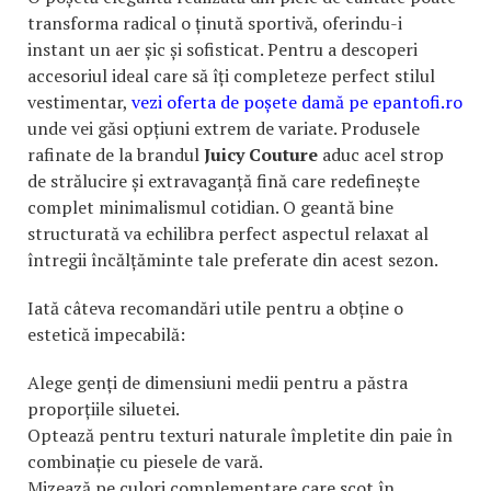
transforma radical o ținută sportivă, oferindu-i
instant un aer șic și sofisticat. Pentru a descoperi
accesoriul ideal care să îți completeze perfect stilul
vestimentar,
vezi oferta de poșete damă pe epantofi.ro
unde vei găsi opțiuni extrem de variate. Produsele
rafinate de la brandul
Juicy Couture
aduc acel strop
de strălucire și extravaganță fină care redefinește
complet minimalismul cotidian. O geantă bine
structurată va echilibra perfect aspectul relaxat al
întregii încălțăminte tale preferate din acest sezon.
Iată câteva recomandări utile pentru a obține o
estetică impecabilă:
Alege genți de dimensiuni medii pentru a păstra
proporțiile siluetei.
Optează pentru texturi naturale împletite din paie în
combinație cu piesele de vară.
Mizează pe culori complementare care scot în