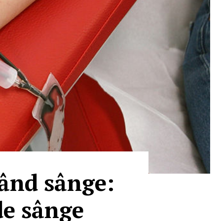
nând sânge:
de sânge