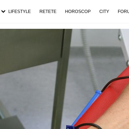
rezești mai des
Cât durează, cum te pregătești și cât
i în vârstă
de dureroasă este investigația
LIFESTYLE
RETETE
HOROSCOP
CITY
FOR