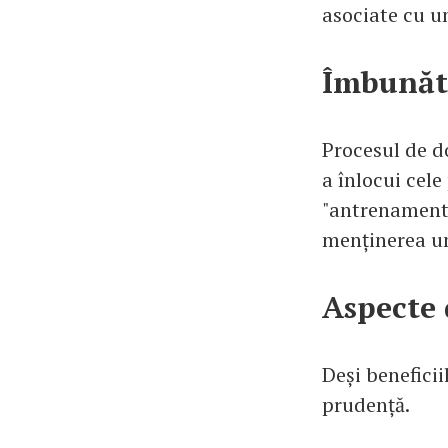
asociate cu un
Îmbunătă
Procesul de d
a înlocui cele
"antrenament"
menținerea un
Aspecte 
Deși benefici
prudență.