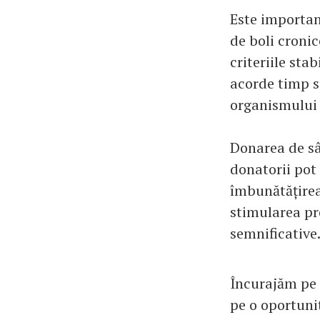
Este important
de boli cronic
criteriile sta
acorde timp s
organismului 
Donarea de sân
donatorii pot 
îmbunătățirea 
stimularea pro
semnificative.
Încurajăm pe 
pe o oportunit