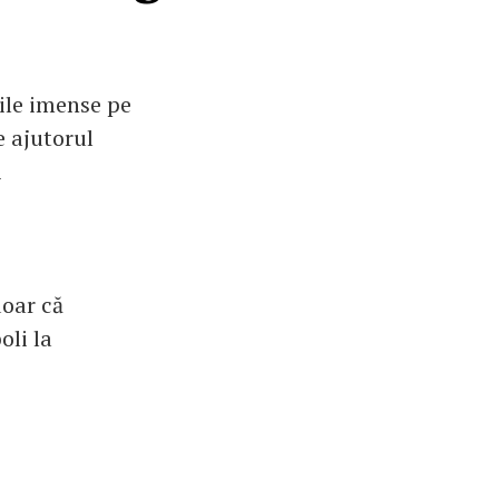
ile imense pe
e ajutorul
i
doar că
oli la