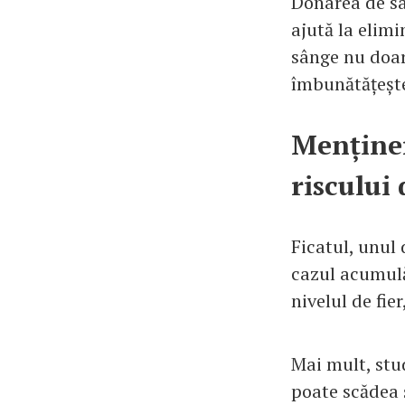
Donarea de sâ
ajută la elim
sânge nu doar
îmbunătățește 
Menținer
riscului
Ficatul, unul 
cazul acumulă
nivelul de fie
Mai mult, stu
poate scădea ș