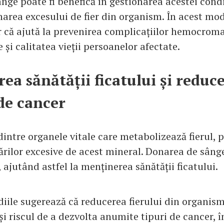
nge poate fi benefică în gestionarea acestei condi
inarea excesului de fier din organism. În acest mo
 că ajută la prevenirea complicațiilor hemocroma
și calitatea vieții persoanelor afectate.
ea sănătății ficatului și reduc
 de cancer
dintre organele vitale care metabolizează fierul, p
rilor excesive de acest mineral. Donarea de sâng
r, ajutând astfel la menținerea sănătății ficatului.
diile sugerează că reducerea fierului din organis
i riscul de a dezvolta anumite tipuri de cancer, î