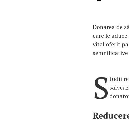
Donarea de sâ
care le aduce 
vital oferit p
semnificative
S
tudii r
salveaz
donator
Reducere