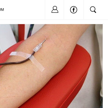
Nu ai cont?
Inregistreaza-
UM