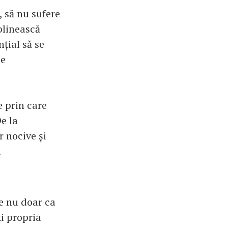
, să nu sufere
plinească
nțial să se
te
e prin care
De la
r nocive și
i
e nu doar ca
ți propria