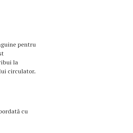
nguine pentru
st
ibui la
ui circulator.
abordată cu