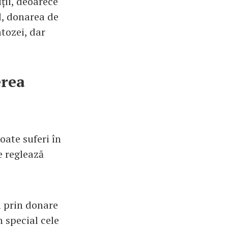
ții, deoarece
d, donarea de
tozei, dar
erea
oate suferi în
e reglează
m prin donare
n special cele