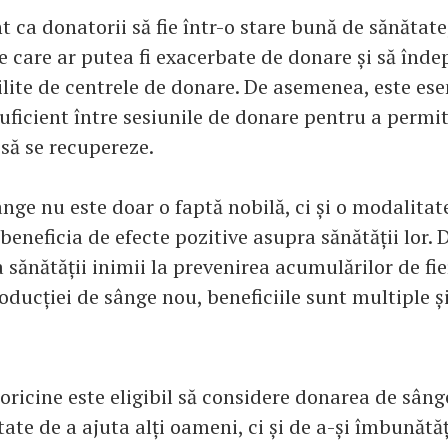
 ca donatorii să fie într-o stare bună de sănătate
e care ar putea fi exacerbate de donare și să înde
bilite de centrele de donare. De asemenea, este ese
uficient între sesiunile de donare pentru a permi
să se recupereze.
ge nu este doar o faptă nobilă, ci și o modalitat
beneficia de efecte pozitive asupra sănătății lor. 
sănătății inimii la prevenirea acumulărilor de fie
ducției de sânge nou, beneficiile sunt multiple ș
oricine este eligibil să considere donarea de sâng
ate de a ajuta alți oameni, ci și de a-și îmbunătă