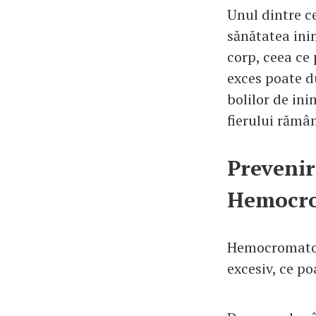
Unul dintre ce
sănătatea ini
corp, ceea ce 
exces poate d
bolilor de ini
fierului rămân
Prevenir
Hemocr
Hemocromatoza
excesiv, ce p