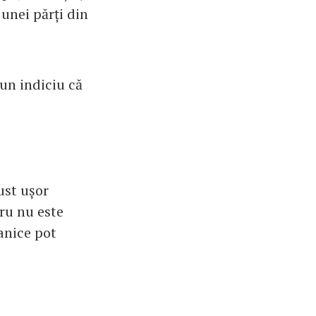
unei părți din
un indiciu că
ust ușor
cru nu este
anice pot