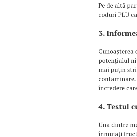
Pe de altă pa
coduri PLU car
3. Informe
Cunoașterea or
potențialul ni
mai puțin str
contaminare. 
încredere car
4. Testul c
Una dintre me
înmuiați fruct