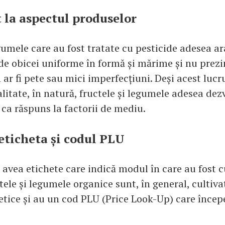
t la aspectul produselor
gumele care au fost tratate cu pesticide adesea ara
de obicei uniforme în formă și mărime și nu prezi
ar fi pete sau mici imperfecțiuni. Deși acest luc
litate, în natură, fructele și legumele adesea dez
 ca răspuns la factorii de mediu.
 eticheta și codul PLU
avea etichete care indică modul în care au fost c
ele și legumele organice sunt, în general, cultiva
etice și au un cod PLU (Price Look-Up) care începe