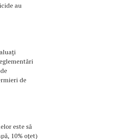
icide au
aluați
reglementări
 de
ermieri de
elor este să
apă, 10% oțet)