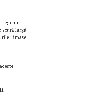
și legume
e scară largă
uurile rămase
 aceste
cu