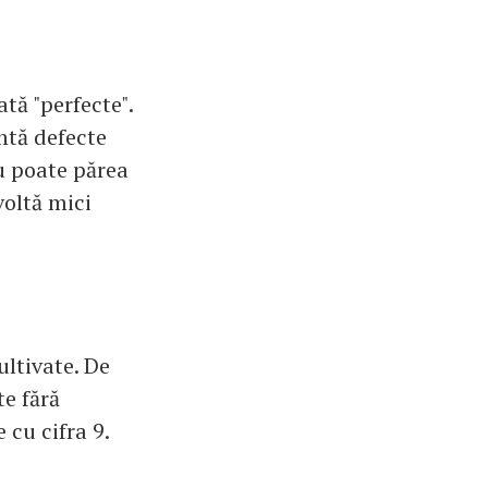
tă "perfecte".
ntă defecte
ru poate părea
voltă mici
ultivate. De
te fără
 cu cifra 9.