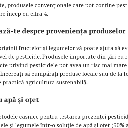
rte, produsele convenționale care pot conține pest
e încep cu cifra 4.
ază-te despre proveniența produselor
iginii fructelor și legumelor vă poate ajuta să ev
vel de pesticide. Produsele importate din țări cu 
icte privind pesticidele pot avea un risc mai mare
Încercați să cumpărați produse locale sau de la f
e practică agricultura sustenabilă.
u apă și oțet
todele casnice pentru testarea prezenței pesticid
ele și legumele într-o soluție de apă și oțet (90% 