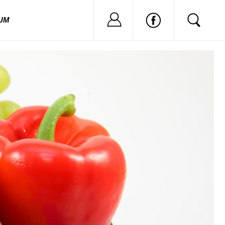
Nu ai cont?
Inregistreaza
UM