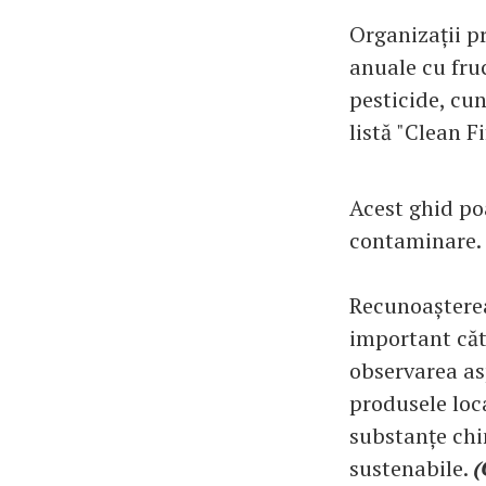
Organizații 
anuale cu fruc
pesticide, cu
listă "Clean 
Acest ghid poa
contaminare.
Recunoașterea
important căt
observarea asp
produsele loc
substanțe chi
sustenabile.
(