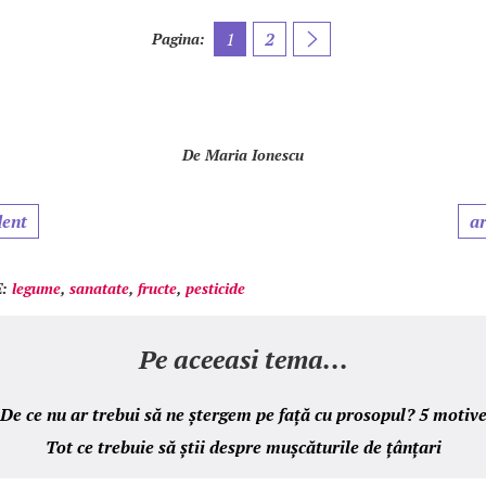
1
2
Pagina:
De
Maria Ionescu
dent
ar
:
legume
,
sanatate
,
fructe
,
pesticide
Pe aceeasi tema...
De ce nu ar trebui să ne ștergem pe față cu prosopul? 5 motiv
Tot ce trebuie să știi despre mușcăturile de țânțari