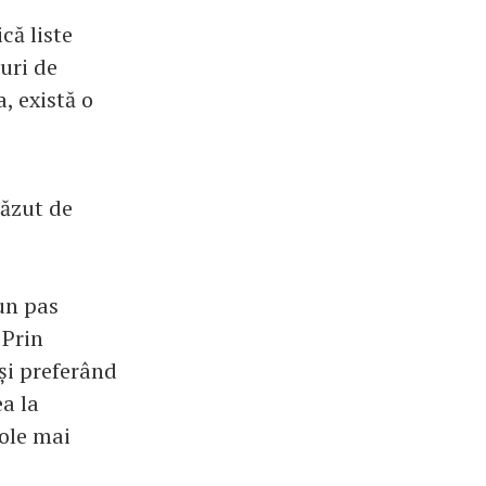
ă liste
uri de
, există o
căzut de
un pas
 Prin
 și preferând
a la
cole mai