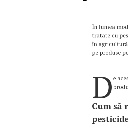
În lumea mode
tratate cu pes
în agricultură
pe produse po
D
e ace
produ
Cum să r
pesticid