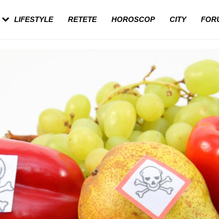
ești mai des pe
Cât durează, cum te pregătești și cât de
 în vârstă
dureroasă este investigația
LIFESTYLE
RETETE
HOROSCOP
CITY
FOR