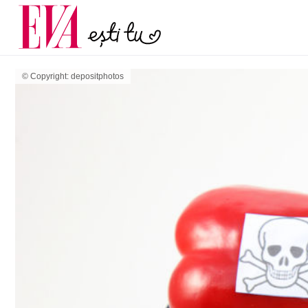
60 de ani. De ce te trez
Carieră
măsură ce înaintezi
Actualitate
© Copyright: depositphotos