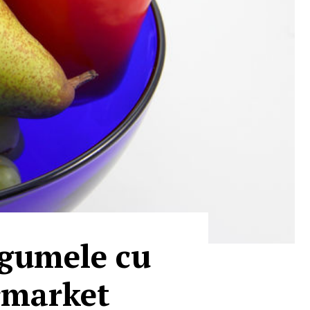
egumele cu
ermarket