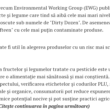
precum Environmental Working Group (EWG) public
te și legume care tind să aibă cele mai mari nivel
noscute sub numele de "Dirty Dozen". De asemenea
Fifteen" cu cele mai puțin contaminate produse.
te fi util în alegerea produselor cu un risc mai s
 fructelor și legumelor tratate cu pesticide este 
re o alimentație mai sănătoasă și mai conștientă.
ectului, verificarea etichetelor și codurilor PLU,
ale și organice, consumatorii pot reduce expunere
mice potențial nocive și pot susține practici agri
Citește continuarea în pagina următoare)