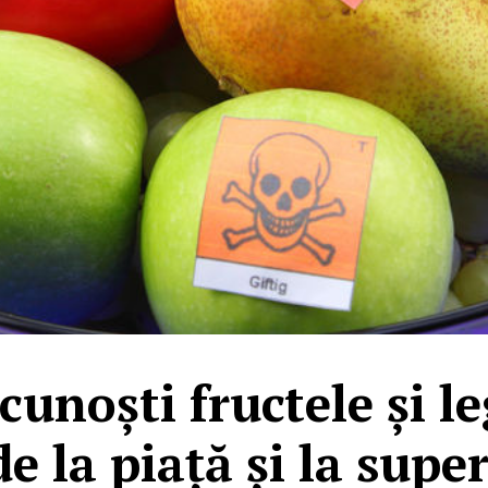
cunoști fructele și l
de la piață și la sup