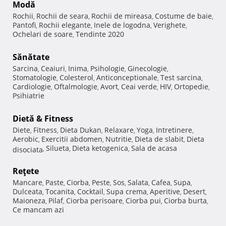
Modă
Rochii
Rochii de seara
Rochii de mireasa
Costume de baie
,
,
,
,
Pantofi
Rochii elegante
Inele de logodna
Verighete
,
,
,
,
Ochelari de soare
Tendinte 2020
,
Sănătate
Sarcina
Ceaiuri
Inima
Psihologie
Ginecologie
,
,
,
,
,
Stomatologie
Colesterol
Anticonceptionale
Test sarcina
,
,
,
,
Cardiologie
Oftalmologie
Avort
Ceai verde
HIV
Ortopedie
,
,
,
,
,
,
Psihiatrie
Dietă & Fitness
Diete
Fitness
Dieta Dukan
Relaxare
Yoga
Intretinere
,
,
,
,
,
,
Aerobic
Exercitii abdomen
Nutritie
Dieta de slabit
Dieta
,
,
,
,
Silueta
Dieta ketogenica
Sala de acasa
disociata
,
,
,
Reţete
Mancare
Paste
Ciorba
Peste
Sos
Salata
Cafea
Supa
,
,
,
,
,
,
,
,
Dulceata
Tocanita
Cocktail
Supa crema
Aperitive
Desert
,
,
,
,
,
,
Maioneza
Pilaf
Ciorba perisoare
Ciorba pui
Ciorba burta
,
,
,
,
,
Ce mancam azi