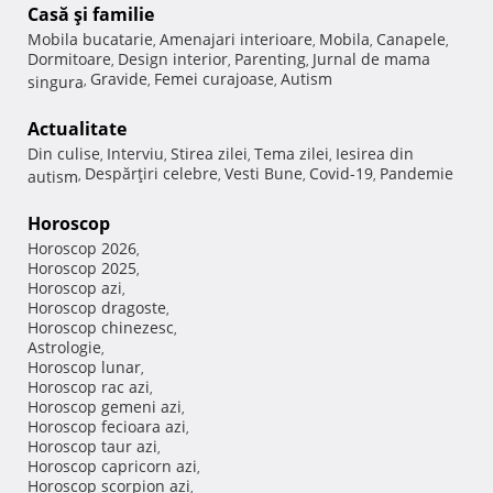
Casă şi familie
Mobila bucatarie
Amenajari interioare
Mobila
Canapele
,
,
,
,
Dormitoare
Design interior
Parenting
Jurnal de mama
,
,
,
Gravide
Femei curajoase
Autism
singura
,
,
,
Actualitate
Din culise
Interviu
Stirea zilei
Tema zilei
Iesirea din
,
,
,
,
Despărţiri celebre
Vesti Bune
Covid-19
Pandemie
autism
,
,
,
,
Horoscop
Horoscop 2026
,
Horoscop 2025
,
Horoscop azi
,
Horoscop dragoste
,
Horoscop chinezesc
,
Astrologie
,
Horoscop lunar
,
Horoscop rac azi
,
Horoscop gemeni azi
,
Horoscop fecioara azi
,
Horoscop taur azi
,
Horoscop capricorn azi
,
Horoscop scorpion azi
,