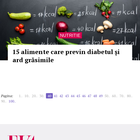
NUTRITIE
15 alimente care previn diabetul și
ard grăsimile
Pagina:
1..
10..
20..
30..
40
41
42
43
44
45
46
47
48
49
50..
60..
70..
80..
90..
100..