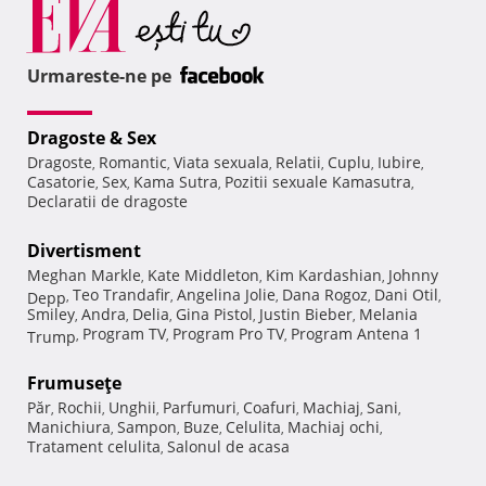
Urmareste-ne pe
Dragoste & Sex
Dragoste
Romantic
Viata sexuala
Relatii
Cuplu
Iubire
,
,
,
,
,
,
Casatorie
Sex
Kama Sutra
Pozitii sexuale Kamasutra
,
,
,
,
Declaratii de dragoste
Divertisment
Meghan Markle
Kate Middleton
Kim Kardashian
Johnny
,
,
,
Teo Trandafir
Angelina Jolie
Dana Rogoz
Dani Otil
Depp
,
,
,
,
,
Smiley
Andra
Delia
Gina Pistol
Justin Bieber
Melania
,
,
,
,
,
Program TV
Program Pro TV
Program Antena 1
Trump
,
,
,
Frumuseţe
Păr
Rochii
Unghii
Parfumuri
Coafuri
Machiaj
Sani
,
,
,
,
,
,
,
Manichiura
Sampon
Buze
Celulita
Machiaj ochi
,
,
,
,
,
Tratament celulita
Salonul de acasa
,