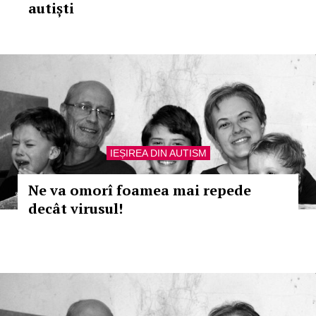
autiști
IEȘIREA DIN AUTISM
Ne va omorî foamea mai repede
decât virusul!