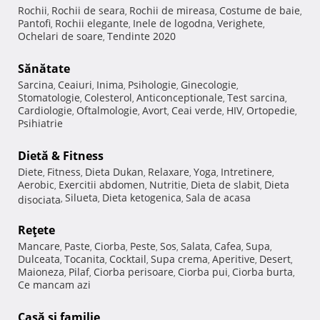
Rochii
Rochii de seara
Rochii de mireasa
Costume de baie
,
,
,
,
Pantofi
Rochii elegante
Inele de logodna
Verighete
,
,
,
,
Ochelari de soare
Tendinte 2020
,
Sănătate
Sarcina
Ceaiuri
Inima
Psihologie
Ginecologie
,
,
,
,
,
Stomatologie
Colesterol
Anticonceptionale
Test sarcina
,
,
,
,
Cardiologie
Oftalmologie
Avort
Ceai verde
HIV
Ortopedie
,
,
,
,
,
,
Psihiatrie
Dietă & Fitness
Diete
Fitness
Dieta Dukan
Relaxare
Yoga
Intretinere
,
,
,
,
,
,
Aerobic
Exercitii abdomen
Nutritie
Dieta de slabit
Dieta
,
,
,
,
Silueta
Dieta ketogenica
Sala de acasa
disociata
,
,
,
Reţete
Mancare
Paste
Ciorba
Peste
Sos
Salata
Cafea
Supa
,
,
,
,
,
,
,
,
Dulceata
Tocanita
Cocktail
Supa crema
Aperitive
Desert
,
,
,
,
,
,
Maioneza
Pilaf
Ciorba perisoare
Ciorba pui
Ciorba burta
,
,
,
,
,
Ce mancam azi
Casă şi familie