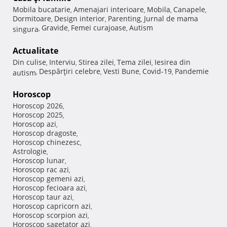
Mobila bucatarie
Amenajari interioare
Mobila
Canapele
,
,
,
,
Dormitoare
Design interior
Parenting
Jurnal de mama
,
,
,
Gravide
Femei curajoase
Autism
singura
,
,
,
Actualitate
Din culise
Interviu
Stirea zilei
Tema zilei
Iesirea din
,
,
,
,
Despărţiri celebre
Vesti Bune
Covid-19
Pandemie
autism
,
,
,
,
Horoscop
Horoscop 2026
,
Horoscop 2025
,
Horoscop azi
,
Horoscop dragoste
,
Horoscop chinezesc
,
Astrologie
,
Horoscop lunar
,
Horoscop rac azi
,
Horoscop gemeni azi
,
Horoscop fecioara azi
,
Horoscop taur azi
,
Horoscop capricorn azi
,
Horoscop scorpion azi
,
Horoscop sagetator azi
,