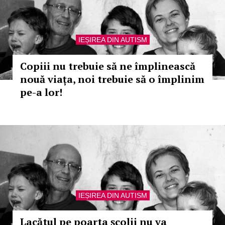
IEȘIREA DIN AUTISM
Copiii nu trebuie să ne împlinească
nouă viața, noi trebuie să o împlinim
pe-a lor!
IEȘIREA DIN AUTISM
Lacătul pe poarta şcolii nu va