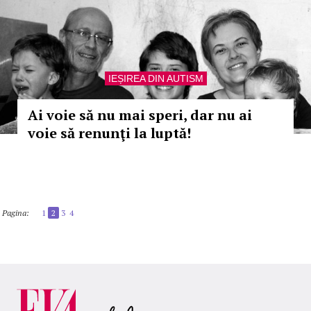
IEȘIREA DIN AUTISM
Ai voie să nu mai speri, dar nu ai
voie să renunţi la luptă!
Pagina:
1
2
3
4