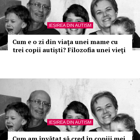
IEȘIREA DIN AUTISM
Cum e o zi din viaţa unei mame cu
trei copii autiști? Filozofia unei vieţi
IEȘIREA DIN AUTISM
Cum am învățat să cred în copiii mei