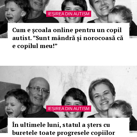
IEȘIREA DIN AUTISM
Cum e școala online pentru un copil
autist. ”Sunt mândră și norocoasă că
e copilul meu!”
IEȘIREA DIN AUTISM
În ultimele luni, statul a șters cu
buretele toate progresele copiilor