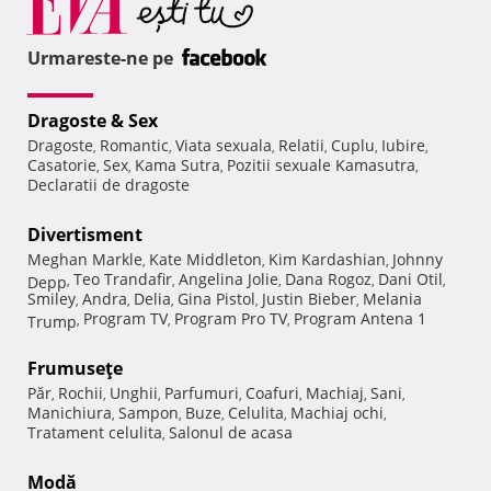
Urmareste-ne pe
Dragoste & Sex
Dragoste
Romantic
Viata sexuala
Relatii
Cuplu
Iubire
,
,
,
,
,
,
Casatorie
Sex
Kama Sutra
Pozitii sexuale Kamasutra
,
,
,
,
Declaratii de dragoste
Divertisment
Meghan Markle
Kate Middleton
Kim Kardashian
Johnny
,
,
,
Teo Trandafir
Angelina Jolie
Dana Rogoz
Dani Otil
Depp
,
,
,
,
,
Smiley
Andra
Delia
Gina Pistol
Justin Bieber
Melania
,
,
,
,
,
Program TV
Program Pro TV
Program Antena 1
Trump
,
,
,
Frumuseţe
Păr
Rochii
Unghii
Parfumuri
Coafuri
Machiaj
Sani
,
,
,
,
,
,
,
Manichiura
Sampon
Buze
Celulita
Machiaj ochi
,
,
,
,
,
Tratament celulita
Salonul de acasa
,
Modă