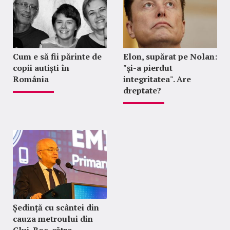
Cum e să fii părinte de
Elon, supărat pe Nolan:
copii autiști în
"şi-a pierdut
România
integritatea". Are
dreptate?
Ședință cu scântei din
cauza metroului din