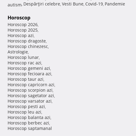
Despărţiri celebre
Vesti Bune
Covid-19
Pandemie
autism
,
,
,
,
Horoscop
Horoscop 2026
,
Horoscop 2025
,
Horoscop azi
,
Horoscop dragoste
,
Horoscop chinezesc
,
Astrologie
,
Horoscop lunar
,
Horoscop rac azi
,
Horoscop gemeni azi
,
Horoscop fecioara azi
,
Horoscop taur azi
,
Horoscop capricorn azi
,
Horoscop scorpion azi
,
Horoscop sagetator azi
,
Horoscop varsator azi
,
Horoscop pesti azi
,
Horoscop leu azi
,
Horoscop balanta azi
,
Horoscop berbec azi
,
Horoscop saptamanal