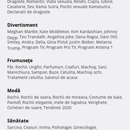
Dragoste
Romantic
Viata sexuala
Relatii
Cuplu
Iubire
,
,
,
,
,
,
Casatorie
Sex
Kama Sutra
Pozitii sexuale Kamasutra
,
,
,
,
Declaratii de dragoste
Divertisment
Meghan Markle
Kate Middleton
Kim Kardashian
Johnny
,
,
,
Teo Trandafir
Angelina Jolie
Dana Rogoz
Dani Otil
Depp
,
,
,
,
,
Smiley
Andra
Delia
Gina Pistol
Justin Bieber
Melania
,
,
,
,
,
Program TV
Program Pro TV
Program Antena 1
Trump
,
,
,
Frumuseţe
Păr
Rochii
Unghii
Parfumuri
Coafuri
Machiaj
Sani
,
,
,
,
,
,
,
Manichiura
Sampon
Buze
Celulita
Machiaj ochi
,
,
,
,
,
Tratament celulita
Salonul de acasa
,
Modă
Rochii
Rochii de seara
Rochii de mireasa
Costume de baie
,
,
,
,
Pantofi
Rochii elegante
Inele de logodna
Verighete
,
,
,
,
Ochelari de soare
Tendinte 2020
,
Sănătate
Sarcina
Ceaiuri
Inima
Psihologie
Ginecologie
,
,
,
,
,