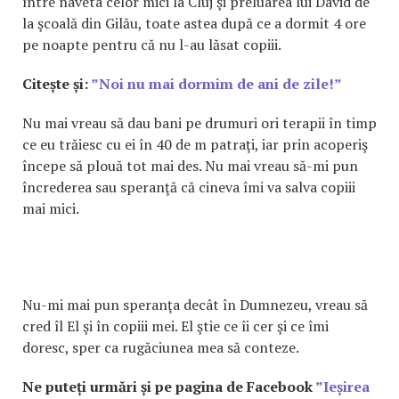
între naveta celor mici la Cluj şi preluarea lui David de
la şcoală din Gilău, toate astea după ce a dormit 4 ore
pe noapte pentru că nu l-au lăsat copiii.
Citește și:
”Noi nu mai dormim de ani de zile!”
Nu mai vreau să dau bani pe drumuri ori terapii în timp
ce eu trăiesc cu ei în 40 de m patraţi, iar prin acoperiş
începe să plouă tot mai des. Nu mai vreau să-mi pun
încrederea sau speranţă că cineva îmi va salva copiii
mai mici.
Nu-mi mai pun speranţa decât în Dumnezeu, vreau să
cred îl El şi în copiii mei. El ştie ce îi cer şi ce îmi
doresc, sper ca rugăciunea mea să conteze.
Ne puteți urmări și pe pagina de Facebook
”Ieșirea