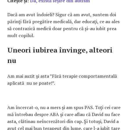
Citește și:
Da, există ieșire din autism
Dacă am avut îndoieli? Sigur că am avut, suntem doi
părinţi fără pregătire medicală, dar educaţi, ce au ales
să contrazică medicii doar pentru că și-au iubit prea
mult copilul.
Uneori iubirea învinge, alteori
nu
Am mai auzit şi asta ”Fără terapie comportamentală
aplicată nu se poate!”.
Am încercat-o, nu a mers şi am spus PAS. Toţi cei care
mă întrebau despre ABA şi care aflau că David nu face
asta, clătinau neîncrezători din cap. Şi totuşi, David a
avut cel mai bun terapeut din lume, care l-a iubit tare