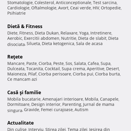
Stomatologie
Colesterol
Anticonceptionale
Test sarcina
,
,
,
,
Cardiologie
Oftalmologie
Avort
Ceai verde
HIV
Ortopedie
,
,
,
,
,
,
Psihiatrie
Dietă & Fitness
Diete
Fitness
Dieta Dukan
Relaxare
Yoga
Intretinere
,
,
,
,
,
,
Aerobic
Exercitii abdomen
Nutritie
Dieta de slabit
Dieta
,
,
,
,
Silueta
Dieta ketogenica
Sala de acasa
disociata
,
,
,
Reţete
Mancare
Paste
Ciorba
Peste
Sos
Salata
Cafea
Supa
,
,
,
,
,
,
,
,
Dulceata
Tocanita
Cocktail
Supa crema
Aperitive
Desert
,
,
,
,
,
,
Maioneza
Pilaf
Ciorba perisoare
Ciorba pui
Ciorba burta
,
,
,
,
,
Ce mancam azi
Casă şi familie
Mobila bucatarie
Amenajari interioare
Mobila
Canapele
,
,
,
,
Dormitoare
Design interior
Parenting
Jurnal de mama
,
,
,
Gravide
Femei curajoase
Autism
singura
,
,
,
Actualitate
Din culise
Interviu
Stirea zilei
Tema zilei
Iesirea din
,
,
,
,