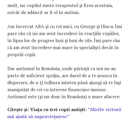
mult, iar copilul simte terapeutul şi firea acestuia,
oricât de adâncit ar fi el în autism.
Am încercat ABA şi cu cei mici, cu George şi Ilinca. Îmi
pare rău că nu am avut încredere în reacţiile copiilor,
în lipsa lor de progres luni şi luni de zile. Îmi pare rău
că am avut încredere mai mare în specialişti decât în
propriii copii.
Dar autismul în România, unde părinţii ca noi nu au
parte de suficient sprijin, are darul de a te arunca în
disperare, de a-ţi tulbura mintea până ajungi să te laşi
manipulat de cei cu interese financiare imense.
Autismul este (şi nu doar în România) o mare afacere.
Citește și: Viața cu trei copii autiști:
”Micile victorii
mă ajută să supravieţuiesc”