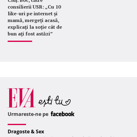
Cluj. Boc, către
consilierii USR: „Cu 10
like-uri pe internet și
mamă, mergeți acasă,
explicați la soție cât de
bun ați fost astăzi”
Urmareste-ne pe
Dragoste & Sex