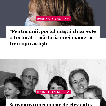
IEȘIREA DIN AUTISM
”Pentru unii, portul măştii chiar este
o tortură!” - mărturia unei mame cu
trei copii autiști
IEȘIREA DIN AUTISM
Scrisoarea unei mame de elev autist