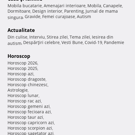
Mobila bucatarie
Amenajari interioare
Mobila
Canapele
,
,
,
,
Dormitoare
Design interior
Parenting
Jurnal de mama
,
,
,
Gravide
Femei curajoase
Autism
singura
,
,
,
Actualitate
Din culise
Interviu
Stirea zilei
Tema zilei
Iesirea din
,
,
,
,
Despărţiri celebre
Vesti Bune
Covid-19
Pandemie
autism
,
,
,
,
Horoscop
Horoscop 2026
,
Horoscop 2025
,
Horoscop azi
,
Horoscop dragoste
,
Horoscop chinezesc
,
Astrologie
,
Horoscop lunar
,
Horoscop rac azi
,
Horoscop gemeni azi
,
Horoscop fecioara azi
,
Horoscop taur azi
,
Horoscop capricorn azi
,
Horoscop scorpion azi
,
Horoscop sagetator azi
,