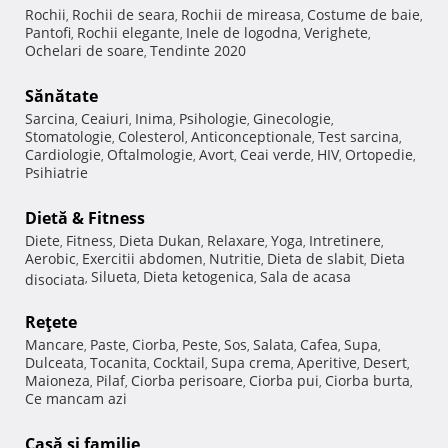
Rochii
Rochii de seara
Rochii de mireasa
Costume de baie
,
,
,
,
Pantofi
Rochii elegante
Inele de logodna
Verighete
,
,
,
,
Ochelari de soare
Tendinte 2020
,
Sănătate
Sarcina
Ceaiuri
Inima
Psihologie
Ginecologie
,
,
,
,
,
Stomatologie
Colesterol
Anticonceptionale
Test sarcina
,
,
,
,
Cardiologie
Oftalmologie
Avort
Ceai verde
HIV
Ortopedie
,
,
,
,
,
,
Psihiatrie
Dietă & Fitness
Diete
Fitness
Dieta Dukan
Relaxare
Yoga
Intretinere
,
,
,
,
,
,
Aerobic
Exercitii abdomen
Nutritie
Dieta de slabit
Dieta
,
,
,
,
Silueta
Dieta ketogenica
Sala de acasa
disociata
,
,
,
Reţete
Mancare
Paste
Ciorba
Peste
Sos
Salata
Cafea
Supa
,
,
,
,
,
,
,
,
Dulceata
Tocanita
Cocktail
Supa crema
Aperitive
Desert
,
,
,
,
,
,
Maioneza
Pilaf
Ciorba perisoare
Ciorba pui
Ciorba burta
,
,
,
,
,
Ce mancam azi
Casă şi familie