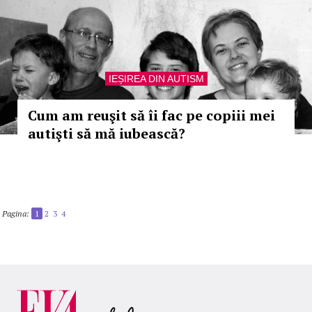
IEȘIREA DIN AUTISM
Cum am reuşit să îi fac pe copiii mei
autişti să mă iubească?
Pagina:
1
2
3
4