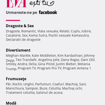
Urmareste-ne pe
Dragoste & Sex
Dragoste
Romantic
Viata sexuala
Relatii
Cuplu
Iubire
,
,
,
,
,
,
Casatorie
Sex
Kama Sutra
Pozitii sexuale Kamasutra
,
,
,
,
Declaratii de dragoste
Divertisment
Meghan Markle
Kate Middleton
Kim Kardashian
Johnny
,
,
,
Teo Trandafir
Angelina Jolie
Dana Rogoz
Dani Otil
Depp
,
,
,
,
,
Smiley
Andra
Delia
Gina Pistol
Justin Bieber
Melania
,
,
,
,
,
Program TV
Program Pro TV
Program Antena 1
Trump
,
,
,
Frumuseţe
Păr
Rochii
Unghii
Parfumuri
Coafuri
Machiaj
Sani
,
,
,
,
,
,
,
Manichiura
Sampon
Buze
Celulita
Machiaj ochi
,
,
,
,
,
Tratament celulita
Salonul de acasa
,
Modă