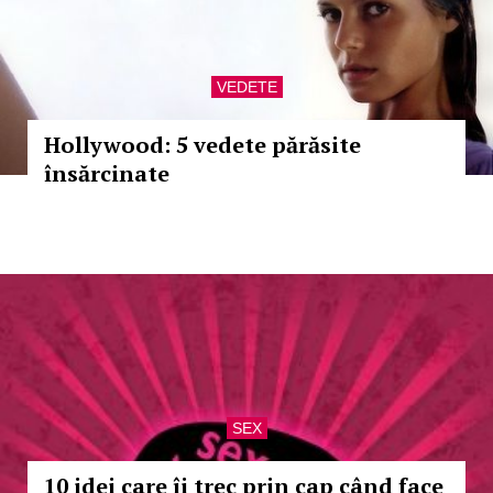
VEDETE
Hollywood: 5 vedete părăsite
însărcinate
SEX
10 idei care îi trec prin cap când face