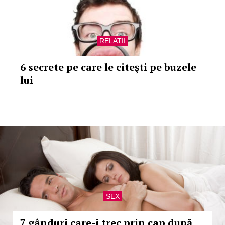
RELATII
6 secrete pe care le citeşti pe buzele
lui
SEX
7 gânduri care-i trec prin cap după