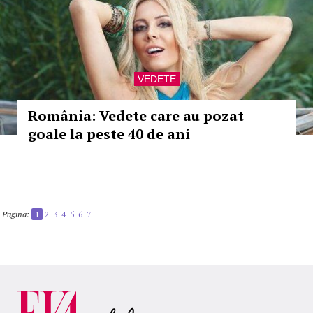
VEDETE
România: Vedete care au pozat
goale la peste 40 de ani
Pagina:
1
2
3
4
5
6
7