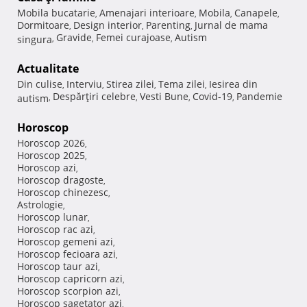
Mobila bucatarie
Amenajari interioare
Mobila
Canapele
,
,
,
,
Dormitoare
Design interior
Parenting
Jurnal de mama
,
,
,
Gravide
Femei curajoase
Autism
singura
,
,
,
Actualitate
Din culise
Interviu
Stirea zilei
Tema zilei
Iesirea din
,
,
,
,
Despărţiri celebre
Vesti Bune
Covid-19
Pandemie
autism
,
,
,
,
Horoscop
Horoscop 2026
,
Horoscop 2025
,
Horoscop azi
,
Horoscop dragoste
,
Horoscop chinezesc
,
Astrologie
,
Horoscop lunar
,
Horoscop rac azi
,
Horoscop gemeni azi
,
Horoscop fecioara azi
,
Horoscop taur azi
,
Horoscop capricorn azi
,
Horoscop scorpion azi
,
Horoscop sagetator azi
,