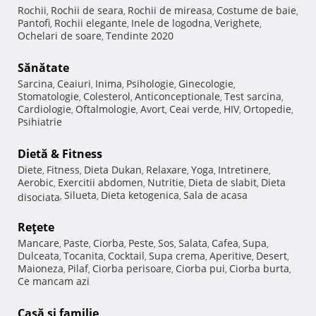
Rochii
Rochii de seara
Rochii de mireasa
Costume de baie
,
,
,
,
Pantofi
Rochii elegante
Inele de logodna
Verighete
,
,
,
,
Ochelari de soare
Tendinte 2020
,
Sănătate
Sarcina
Ceaiuri
Inima
Psihologie
Ginecologie
,
,
,
,
,
Stomatologie
Colesterol
Anticonceptionale
Test sarcina
,
,
,
,
Cardiologie
Oftalmologie
Avort
Ceai verde
HIV
Ortopedie
,
,
,
,
,
,
Psihiatrie
Dietă & Fitness
Diete
Fitness
Dieta Dukan
Relaxare
Yoga
Intretinere
,
,
,
,
,
,
Aerobic
Exercitii abdomen
Nutritie
Dieta de slabit
Dieta
,
,
,
,
Silueta
Dieta ketogenica
Sala de acasa
disociata
,
,
,
Reţete
Mancare
Paste
Ciorba
Peste
Sos
Salata
Cafea
Supa
,
,
,
,
,
,
,
,
Dulceata
Tocanita
Cocktail
Supa crema
Aperitive
Desert
,
,
,
,
,
,
Maioneza
Pilaf
Ciorba perisoare
Ciorba pui
Ciorba burta
,
,
,
,
,
Ce mancam azi
Casă şi familie