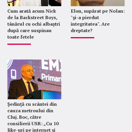
Cum arată acum Nick
Elon, supărat pe Nolan:
de la Backstreet Boys,
"şi-a pierdut
tânărul cu ochi albaștri
integritatea". Are
după care suspinau
dreptate?
toate fetele
Ședință cu scântei din
cauza metroului din
Cluj. Boc, către
consilierii USR: „Cu 10
like-uri pe internet și