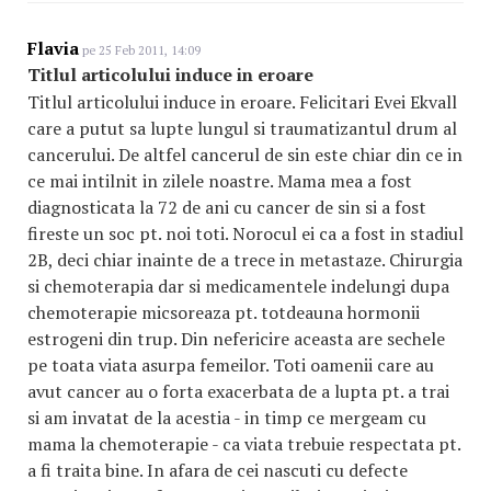
Flavia
pe 25 Feb 2011, 14:09
Titlul articolului induce in eroare
Titlul articolului induce in eroare. Felicitari Evei Ekvall
care a putut sa lupte lungul si traumatizantul drum al
cancerului. De altfel cancerul de sin este chiar din ce in
ce mai intilnit in zilele noastre. Mama mea a fost
diagnosticata la 72 de ani cu cancer de sin si a fost
fireste un soc pt. noi toti. Norocul ei ca a fost in stadiul
2B, deci chiar inainte de a trece in metastaze. Chirurgia
si chemoterapia dar si medicamentele indelungi dupa
chemoterapie micsoreaza pt. totdeauna hormonii
estrogeni din trup. Din nefericire aceasta are sechele
pe toata viata asurpa femeilor. Toti oamenii care au
avut cancer au o forta exacerbata de a lupta pt. a trai
si am invatat de la acestia - in timp ce mergeam cu
mama la chemoterapie - ca viata trebuie respectata pt.
a fi traita bine. In afara de cei nascuti cu defecte