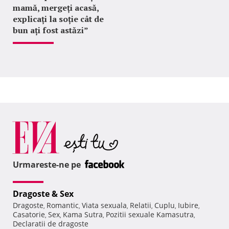
mamă, mergeți acasă,
explicați la soție cât de
bun ați fost astăzi”
Urmareste-ne pe
Dragoste & Sex
Dragoste
Romantic
Viata sexuala
Relatii
Cuplu
Iubire
,
,
,
,
,
,
Casatorie
Sex
Kama Sutra
Pozitii sexuale Kamasutra
,
,
,
,
Declaratii de dragoste