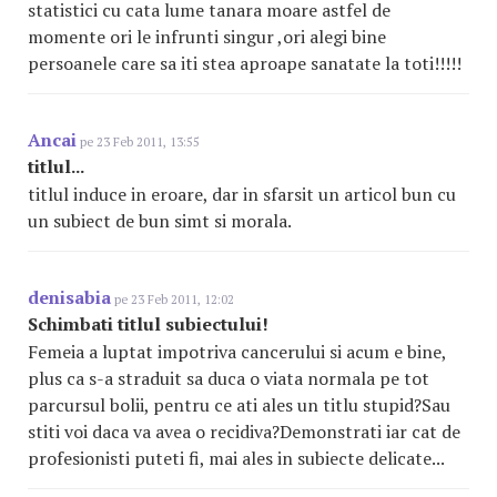
statistici cu cata lume tanara moare astfel de
momente ori le infrunti singur ,ori alegi bine
persoanele care sa iti stea aproape sanatate la toti!!!!!
Ancai
pe 23 Feb 2011, 13:55
titlul...
titlul induce in eroare, dar in sfarsit un articol bun cu
un subiect de bun simt si morala.
denisabia
pe 23 Feb 2011, 12:02
Schimbati titlul subiectului!
Femeia a luptat impotriva cancerului si acum e bine,
plus ca s-a straduit sa duca o viata normala pe tot
parcursul bolii, pentru ce ati ales un titlu stupid?Sau
stiti voi daca va avea o recidiva?Demonstrati iar cat de
profesionisti puteti fi, mai ales in subiecte delicate...