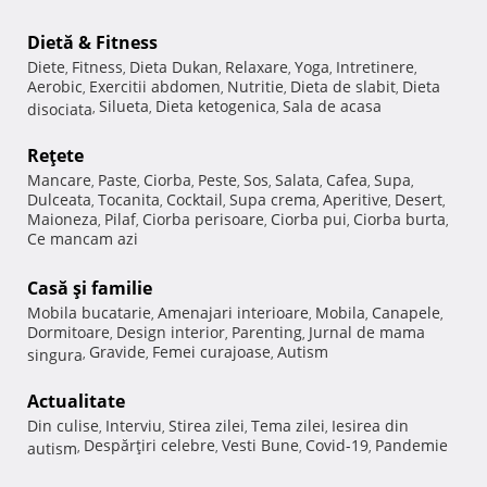
Dietă & Fitness
Diete
Fitness
Dieta Dukan
Relaxare
Yoga
Intretinere
,
,
,
,
,
,
Aerobic
Exercitii abdomen
Nutritie
Dieta de slabit
Dieta
,
,
,
,
Silueta
Dieta ketogenica
Sala de acasa
disociata
,
,
,
Reţete
Mancare
Paste
Ciorba
Peste
Sos
Salata
Cafea
Supa
,
,
,
,
,
,
,
,
Dulceata
Tocanita
Cocktail
Supa crema
Aperitive
Desert
,
,
,
,
,
,
Maioneza
Pilaf
Ciorba perisoare
Ciorba pui
Ciorba burta
,
,
,
,
,
Ce mancam azi
Casă şi familie
Mobila bucatarie
Amenajari interioare
Mobila
Canapele
,
,
,
,
Dormitoare
Design interior
Parenting
Jurnal de mama
,
,
,
Gravide
Femei curajoase
Autism
singura
,
,
,
Actualitate
Din culise
Interviu
Stirea zilei
Tema zilei
Iesirea din
,
,
,
,
Despărţiri celebre
Vesti Bune
Covid-19
Pandemie
autism
,
,
,
,