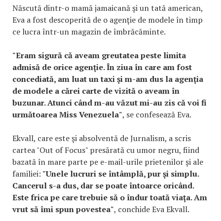
Născută dintr-o mamă jamaicană şi un tată american,
Eva a fost descoperită de o agenţie de modele în timp
ce lucra într-un magazin de îmbrăcăminte.
"Eram sigură că aveam greutatea peste limita
admisă de orice agenţie. În ziua în care am fost
concediată, am luat un taxi şi m-am dus la agenţia
de modele a cărei carte de vizită o aveam în
buzunar. Atunci când m-au văzut mi-au zis că voi fi
următoarea Miss Venezuela"
, se confesează Eva.
Ekvall, care este şi absolventă de Jurnalism, a scris
cartea "Out of Focus" presărată cu umor negru, fiind
bazată în mare parte pe e-mail-urile prietenilor şi ale
familiei:
"Unele lucruri se întâmplă, pur şi simplu.
Cancerul s-a dus, dar se poate întoarce oricând.
Este frica pe care trebuie să o îndur toată viaţa. Am
vrut să îmi spun povestea"
, conchide Eva Ekvall.