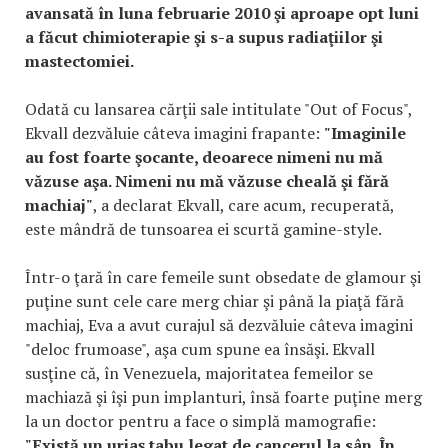
avansată în luna februarie 2010 şi aproape opt luni
a făcut chimioterapie şi s-a supus radiaţiilor şi
mastectomiei.
Odată cu lansarea cărţii sale intitulate "Out of Focus",
Ekvall dezvăluie câteva imagini frapante:
"Imaginile
au fost foarte şocante, deoarece nimeni nu mă
văzuse aşa. Nimeni nu mă văzuse cheală şi fără
machiaj"
, a declarat Ekvall, care acum, recuperată,
este mândră de tunsoarea ei scurtă gamine-style.
Într-o ţară în care femeile sunt obsedate de glamour şi
puţine sunt cele care merg chiar şi până la piaţă fără
machiaj, Eva a avut curajul să dezvăluie câteva imagini
"deloc frumoase", aşa cum spune ea însăşi. Ekvall
susţine că, în Venezuela, majoritatea femeilor se
machiază şi îşi pun implanturi, însă foarte puţine merg
la un doctor pentru a face o simplă mamografie:
"Există un uriaş tabu legat de cancerul la sân. În