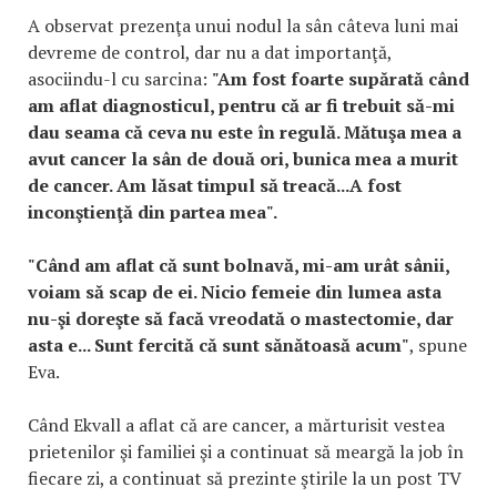
A observat prezenţa unui nodul la sân câteva luni mai
devreme de control, dar nu a dat importanţă,
asociindu-l cu sarcina:
"Am fost foarte supărată când
am aflat diagnosticul, pentru că ar fi trebuit să-mi
dau seama că ceva nu este în regulă. Mătuşa mea a
avut cancer la sân de două ori, bunica mea a murit
de cancer. Am lăsat timpul să treacă...A fost
inconştienţă din partea mea".
"Când am aflat că sunt bolnavă, mi-am urât sânii,
voiam să scap de ei. Nicio femeie din lumea asta
nu-şi doreşte să facă vreodată o mastectomie, dar
asta e... Sunt fercită că sunt sănătoasă acum"
, spune
Eva.
Când Ekvall a aflat că are cancer, a mărturisit vestea
prietenilor şi familiei şi a continuat să meargă la job în
fiecare zi, a continuat să prezinte ştirile la un post TV