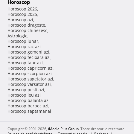
Horoscop
Horoscop 2026
,
Horoscop 2025
,
Horoscop azi
,
Horoscop dragoste
,
Horoscop chinezesc
,
Astrologie
,
Horoscop lunar
,
Horoscop rac azi
,
Horoscop gemeni azi
,
Horoscop fecioara azi
,
Horoscop taur azi
,
Horoscop capricorn azi
,
Horoscop scorpion azi
,
Horoscop sagetator azi
,
Horoscop varsator azi
,
Horoscop pesti azi
,
Horoscop leu azi
,
Horoscop balanta azi
,
Horoscop berbec azi
,
Horoscop saptamanal
Copyright © 2001-2026,
iMedia Plus Group
. Toate drepturile rezervate
Politica de confidențialitate
|
Termeni si conditii
|
Redacţia
|