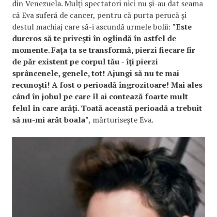
din Venezuela. Mulţi spectatori nici nu şi-au dat seama
că Eva suferă de cancer, pentru că purta perucă şi
destul machiaj care să-i ascundă urmele bolii:
"Este
dureros să te priveşti în oglindă în astfel de
momente. Faţa ta se transformă, pierzi fiecare fir
de păr existent pe corpul tău - îţi pierzi
sprâncenele, genele, tot! Ajungi să nu te mai
recunoşti! A fost o perioadă îngrozitoare! Mai ales
când în jobul pe care îl ai contează foarte mult
felul în care arăţi. Toată această perioadă a trebuit
să nu-mi arăt boala"
, mărturiseşte Eva.