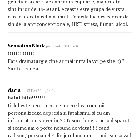
genetice si care fac cancer in copilarie, majoritatea
sint in jur de 48-60 ani. Aceasta este grupa de virsta
care e atacata cel mai mult. Femeile fac des cancer de
sin de la anticonceptionale, HRT, stress, fumat, alcol.
SensationBlack
pe 23 Feb 2011, 16:02
!!!!!!!!!!!!!!
Fara dramaturgie cine ar mai intra la voi pe site ;)) ?
Sunteti varza
dacia
pe 23 Feb 2011, 14:04
halal titlu!!!!!!!
titlul este pentru cei ce nu cred ca romanii
personalizeaza depresia si fatalismul si eu am
infruntat un cancer in 2007,sunt bine si mi-a disparut
si teama am o pofta nebuna de viata!!!!! cand
radeam,"persoanele" din jurul meu,ma trimiteau sa vad