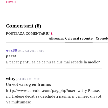
Ekvall
Comentarii (8)
POSTEAZA COMENTARIU
Afiseaza:
Cele mai recente
|
Cronol
eva88
pe 19 Apr 2011, 17:14
pacat
E pacat pentu ea de ce nu sa dus mai repede la medic?
witty
pe 4 Mar 2011, 20:11
Un vot va rog eu frumos
http://www.cerculet.com/pag.php?user=witty Please,
nu trebuie decat sa deschideti pagina si primesc un vot
Va multumesc