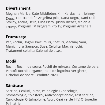
Divertisment
Meghan Markle
Kate Middleton
Kim Kardashian
Johnny
,
,
,
Teo Trandafir
Angelina Jolie
Dana Rogoz
Dani Otil
Depp
,
,
,
,
,
Smiley
Andra
Delia
Gina Pistol
Justin Bieber
Melania
,
,
,
,
,
Program TV
Program Pro TV
Program Antena 1
Trump
,
,
,
Frumuseţe
Păr
Rochii
Unghii
Parfumuri
Coafuri
Machiaj
Sani
,
,
,
,
,
,
,
Manichiura
Sampon
Buze
Celulita
Machiaj ochi
,
,
,
,
,
Tratament celulita
Salonul de acasa
,
Modă
Rochii
Rochii de seara
Rochii de mireasa
Costume de baie
,
,
,
,
Pantofi
Rochii elegante
Inele de logodna
Verighete
,
,
,
,
Ochelari de soare
Tendinte 2020
,
Sănătate
Sarcina
Ceaiuri
Inima
Psihologie
Ginecologie
,
,
,
,
,
Stomatologie
Colesterol
Anticonceptionale
Test sarcina
,
,
,
,
Cardiologie
Oftalmologie
Avort
Ceai verde
HIV
Ortopedie
,
,
,
,
,
,
Psihiatrie