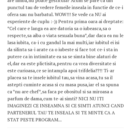
are limba,nu poate gesticula? Acum se pare ca din
punctul tau de vedere femeile inseala in functie de ce-i
ofera sau nu barbatul. WOW!!! Se vede ca NU ai
experiente de cuplu :-)) Pentru prima oara ai dreptate:
*Cel care e langa ea are datoria sa o iubeasca,sa o
respecte,sa aiba o viata sexuala buna*,dar daca ea nu le
lasa iubita, ca-i cu gandul la mai multi,iar iubitul ei isi
da silinta sa-i arate ca o iubeste si face tot ce-i sta in
putere ca in intimitate ea sa se simta bine alaturi de
el,dar ea este plictisita,pentru ca vrea diversitate si
este curioasa,ce se intampla apoi trifdelia??!! Ti-ar
placea sa te insele iubitul tau,sa vina acasa,tu sa il
astepti cuminte acasa si cu masa pusa,iar el sa spuna
ca *nu are chef*,sa faca pe obositul si sa miroasa a
parfum de dama,cum te-ai simti? NICI NU ITI
IMAGINEZI CE INSEAMNA SI CE SIMTI ATUNCI CAND
PARTENERUL TAU TE INSEALA SI TE MINTE CA A
STAT PESTE PROGRAM...