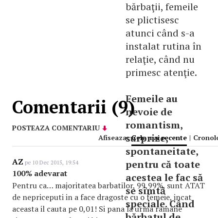
bărbaţii, femeile
se plictisesc
atunci când s-a
instalat rutina în
relaţie, când nu
primesc atenţie.
Femeile au
Comentarii (9)
nevoie de
romantism,
POSTEAZA COMENTARIU
surprize,
Afiseaza:
Cele mai recente
|
Cronol
spontaneitate,
AZ
pentru că toate
pe 10 Dec 2015, 19:54
100% adevarat
acestea le fac să
Pentru ca… majoritatea barbatilor, 99,99%, sunt ATAT
se simtă
de nepriceputi in a face dragoste cu o femeie, incat
speciale. Când
aceasta il cauta pe 0,01! Si pana la urma ramane
bărbatul de