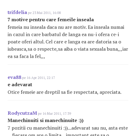
trifdelia
pe 23 Mai 2011, 16:08
7 motive pentru care femeile inseala
femeia nu inseala daca nu are motiv. Ea inseala numai
in cazul in care barbatul de langa ea nu-i ofera ce-i
poate oferi altul. Cel care e langa ea are datoria sa o
iubeasca,sa o respecte,sa aiba o viata sexuala buna,,,iar
ea sa faca la fel,,,
eva88
pe 16 Apr 2011, 22:17
e adevarat
Otice femeie are dreptil sa fie respectata, apreciata.
RodycutzaM
pe 16 Mar 2011, 17:39
Manechinuiti si manechinuite :))
7 pozitii cu manechinuiti :))...adevarat sau nu, asta este
... fiecare om are o limita ...important este sa o