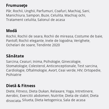
Frumuseţe
Păr
Rochii
Unghii
Parfumuri
Coafuri
Machiaj
Sani
,
,
,
,
,
,
,
Manichiura
Sampon
Buze
Celulita
Machiaj ochi
,
,
,
,
,
Tratament celulita
Salonul de acasa
,
Modă
Rochii
Rochii de seara
Rochii de mireasa
Costume de baie
,
,
,
,
Pantofi
Rochii elegante
Inele de logodna
Verighete
,
,
,
,
Ochelari de soare
Tendinte 2020
,
Sănătate
Sarcina
Ceaiuri
Inima
Psihologie
Ginecologie
,
,
,
,
,
Stomatologie
Colesterol
Anticonceptionale
Test sarcina
,
,
,
,
Cardiologie
Oftalmologie
Avort
Ceai verde
HIV
Ortopedie
,
,
,
,
,
,
Psihiatrie
Dietă & Fitness
Diete
Fitness
Dieta Dukan
Relaxare
Yoga
Intretinere
,
,
,
,
,
,
Aerobic
Exercitii abdomen
Nutritie
Dieta de slabit
Dieta
,
,
,
,
Silueta
Dieta ketogenica
Sala de acasa
disociata
,
,
,