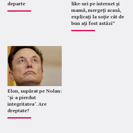
departe
like-uri pe internet și
mamă, mergeți acasă,
explicați la soție cât de
bun ați fost astăzi”
Elon, supărat pe Nolan:
"şi-a pierdut
integritatea". Are
dreptate?