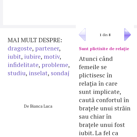
1
din
8
MAI MULT DESPRE:
dragoste
,
partener
,
Sunt plictisite de relaţie
iubit
,
iubire
,
motiv
,
Atunci când
infidelitate
,
probleme
,
femeile se
studiu
,
inselat
,
sondaj
plictisesc în
relaţia în care
sunt implicate,
caută confortul în
De
Bianca Luca
braţele unui străin
sau chiar în
braţele unui fost
iubit. La fel ca