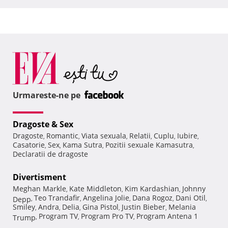
Urmareste-ne pe
Dragoste & Sex
Dragoste
Romantic
Viata sexuala
Relatii
Cuplu
Iubire
,
,
,
,
,
,
Casatorie
Sex
Kama Sutra
Pozitii sexuale Kamasutra
,
,
,
,
Declaratii de dragoste
Divertisment
Meghan Markle
Kate Middleton
Kim Kardashian
Johnny
,
,
,
Teo Trandafir
Angelina Jolie
Dana Rogoz
Dani Otil
Depp
,
,
,
,
,
Smiley
Andra
Delia
Gina Pistol
Justin Bieber
Melania
,
,
,
,
,
Program TV
Program Pro TV
Program Antena 1
Trump
,
,
,