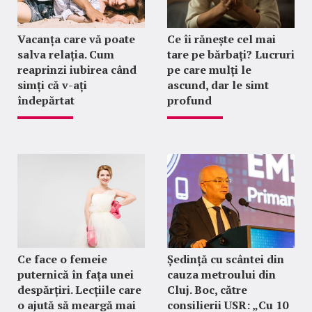
Vacanța care vă poate
Ce îi rănește cel mai
salva relația. Cum
tare pe bărbați? Lucruri
reaprinzi iubirea când
pe care mulți le
simți că v-ați
ascund, dar le simt
îndepărtat
profund
Ce face o femeie
Ședință cu scântei din
puternică în fața unei
cauza metroului din
despărțiri. Lecțiile care
Cluj. Boc, către
o ajută să meargă mai
consilierii USR: „Cu 10