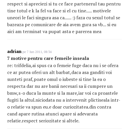
respect si apreciezi si tu ce face partenerul tau pentru
tine totul e k la fel va face si el cu tine..... motivele
uneori le faci singura asa ca...... :) faza cu sexul totul se
bazeaza pe comunicare de aia avem gura sa vb... si eu
aici am terminat va pupat asta e parerea mea
adrian
pe 7 Iun 2011, 08:34
7 motive pentru care femeile inseala
re: trifdelia,ai spus ca o femeie fuge daca nu i se ofera
ce ar putea oferi un alt barbat,daca asa ganditi voi
sunteti praf,poate omul o iubeste si tine la ea o
respecta dar nu are banii necesari sa ii cumpere un
bmw,s-o duca la munte si la mare,iar voi ca proastele
fugiti la altul.niciodata nu a intervenit plictiseala intr-
o relatie va spun eu.e doar curiozitatea.din contra
cand apare rutina atunci apare si adevarata
relatie.respect seriozitate si altele.