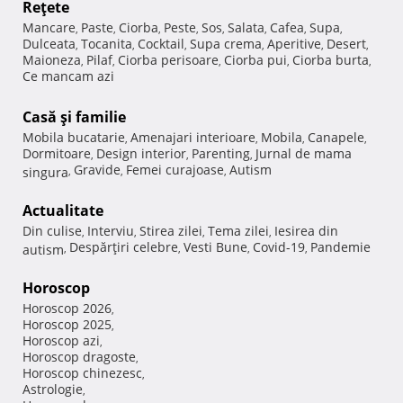
Reţete
Mancare
Paste
Ciorba
Peste
Sos
Salata
Cafea
Supa
,
,
,
,
,
,
,
,
Dulceata
Tocanita
Cocktail
Supa crema
Aperitive
Desert
,
,
,
,
,
,
Maioneza
Pilaf
Ciorba perisoare
Ciorba pui
Ciorba burta
,
,
,
,
,
Ce mancam azi
Casă şi familie
Mobila bucatarie
Amenajari interioare
Mobila
Canapele
,
,
,
,
Dormitoare
Design interior
Parenting
Jurnal de mama
,
,
,
Gravide
Femei curajoase
Autism
singura
,
,
,
Actualitate
Din culise
Interviu
Stirea zilei
Tema zilei
Iesirea din
,
,
,
,
Despărţiri celebre
Vesti Bune
Covid-19
Pandemie
autism
,
,
,
,
Horoscop
Horoscop 2026
,
Horoscop 2025
,
Horoscop azi
,
Horoscop dragoste
,
Horoscop chinezesc
,
Astrologie
,