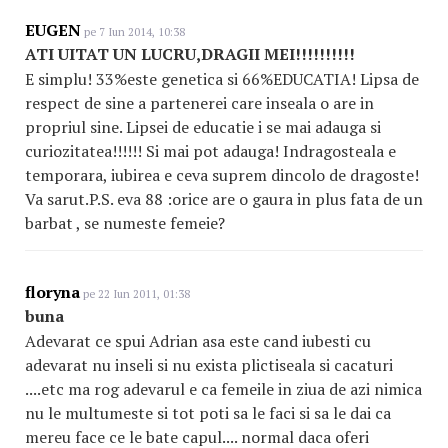
EUGEN
pe 7 Iun 2014, 10:38
ATI UITAT UN LUCRU,DRAGII MEI!!!!!!!!!!
E simplu! 33%este genetica si 66%EDUCATIA! Lipsa de
respect de sine a partenerei care inseala o are in
propriul sine. Lipsei de educatie i se mai adauga si
curiozitatea!!!!!! Si mai pot adauga! Indragosteala e
temporara, iubirea e ceva suprem dincolo de dragoste!
Va sarut.P.S. eva 88 :orice are o gaura in plus fata de un
barbat , se numeste femeie?
floryna
pe 22 Iun 2011, 01:38
buna
Adevarat ce spui Adrian asa este cand iubesti cu
adevarat nu inseli si nu exista plictiseala si cacaturi
....etc ma rog adevarul e ca femeile in ziua de azi nimica
nu le multumeste si tot poti sa le faci si sa le dai ca
mereu face ce le bate capul.... normal daca oferi