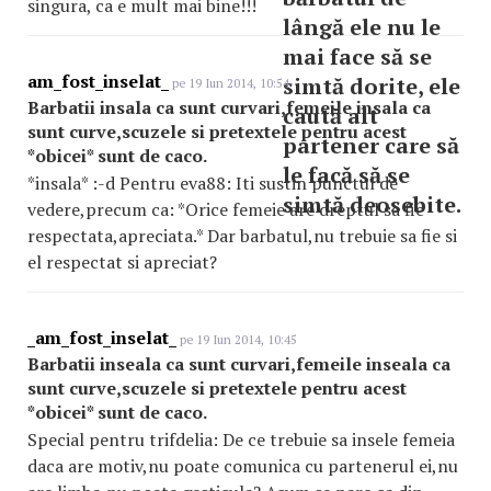
singura, ca e mult mai bine!!!
lângă ele nu le
mai face să se
am_fost_inselat_
simtă dorite, ele
pe 19 Iun 2014, 10:54
Barbatii insala ca sunt curvari,femeile insala ca
caută alt
sunt curve,scuzele si pretextele pentru acest
partener care să
*obicei* sunt de caco.
le facă să se
*insala* :-d Pentru eva88: Iti sustin punctul de
simtă deosebite.
vedere,precum ca: *Orice femeie are dreptul sa fie
respectata,apreciata.* Dar barbatul,nu trebuie sa fie si
el respectat si apreciat?
_am_fost_inselat_
pe 19 Iun 2014, 10:45
Barbatii inseala ca sunt curvari,femeile inseala ca
sunt curve,scuzele si pretextele pentru acest
*obicei* sunt de caco.
Special pentru trifdelia: De ce trebuie sa insele femeia
daca are motiv,nu poate comunica cu partenerul ei,nu