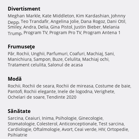
Divertisment
Meghan Markle
Kate Middleton
Kim Kardashian
Johnny
,
,
,
Teo Trandafir
Angelina Jolie
Dana Rogoz
Dani Otil
Depp
,
,
,
,
,
Smiley
Andra
Delia
Gina Pistol
Justin Bieber
Melania
,
,
,
,
,
Program TV
Program Pro TV
Program Antena 1
Trump
,
,
,
Frumuseţe
Păr
Rochii
Unghii
Parfumuri
Coafuri
Machiaj
Sani
,
,
,
,
,
,
,
Manichiura
Sampon
Buze
Celulita
Machiaj ochi
,
,
,
,
,
Tratament celulita
Salonul de acasa
,
Modă
Rochii
Rochii de seara
Rochii de mireasa
Costume de baie
,
,
,
,
Pantofi
Rochii elegante
Inele de logodna
Verighete
,
,
,
,
Ochelari de soare
Tendinte 2020
,
Sănătate
Sarcina
Ceaiuri
Inima
Psihologie
Ginecologie
,
,
,
,
,
Stomatologie
Colesterol
Anticonceptionale
Test sarcina
,
,
,
,
Cardiologie
Oftalmologie
Avort
Ceai verde
HIV
Ortopedie
,
,
,
,
,
,
Psihiatrie