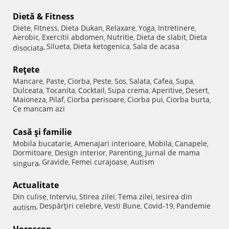
Dietă & Fitness
Diete
Fitness
Dieta Dukan
Relaxare
Yoga
Intretinere
,
,
,
,
,
,
Aerobic
Exercitii abdomen
Nutritie
Dieta de slabit
Dieta
,
,
,
,
Silueta
Dieta ketogenica
Sala de acasa
disociata
,
,
,
Reţete
Mancare
Paste
Ciorba
Peste
Sos
Salata
Cafea
Supa
,
,
,
,
,
,
,
,
Dulceata
Tocanita
Cocktail
Supa crema
Aperitive
Desert
,
,
,
,
,
,
Maioneza
Pilaf
Ciorba perisoare
Ciorba pui
Ciorba burta
,
,
,
,
,
Ce mancam azi
Casă şi familie
Mobila bucatarie
Amenajari interioare
Mobila
Canapele
,
,
,
,
Dormitoare
Design interior
Parenting
Jurnal de mama
,
,
,
Gravide
Femei curajoase
Autism
singura
,
,
,
Actualitate
Din culise
Interviu
Stirea zilei
Tema zilei
Iesirea din
,
,
,
,
Despărţiri celebre
Vesti Bune
Covid-19
Pandemie
autism
,
,
,
,