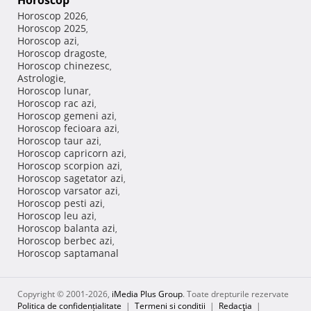
Horoscop
Horoscop 2026
,
Horoscop 2025
,
Horoscop azi
,
Horoscop dragoste
,
Horoscop chinezesc
,
Astrologie
,
Horoscop lunar
,
Horoscop rac azi
,
Horoscop gemeni azi
,
Horoscop fecioara azi
,
Horoscop taur azi
,
Horoscop capricorn azi
,
Horoscop scorpion azi
,
Horoscop sagetator azi
,
Horoscop varsator azi
,
Horoscop pesti azi
,
Horoscop leu azi
,
Horoscop balanta azi
,
Horoscop berbec azi
,
Horoscop saptamanal
Copyright © 2001-2026,
iMedia Plus Group
. Toate drepturile rezervate
Politica de confidențialitate
|
Termeni si conditii
|
Redacţia
|