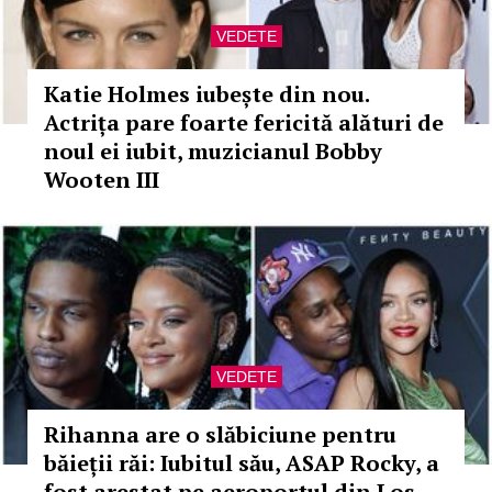
VEDETE
Katie Holmes iubește din nou.
Actrița pare foarte fericită alături de
noul ei iubit, muzicianul Bobby
Wooten III
VEDETE
Rihanna are o slăbiciune pentru
băieții răi: Iubitul său, ASAP Rocky, a
fost arestat pe aeroportul din Los