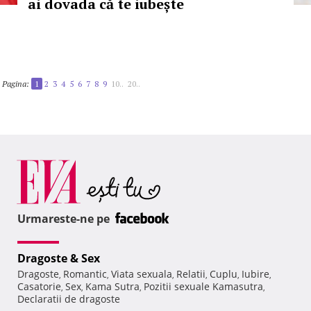
ai dovada că te iubește
Pagina:
1
2
3
4
5
6
7
8
9
10..
20..
Urmareste-ne pe
Dragoste & Sex
Dragoste
Romantic
Viata sexuala
Relatii
Cuplu
Iubire
,
,
,
,
,
,
Casatorie
Sex
Kama Sutra
Pozitii sexuale Kamasutra
,
,
,
,
Declaratii de dragoste