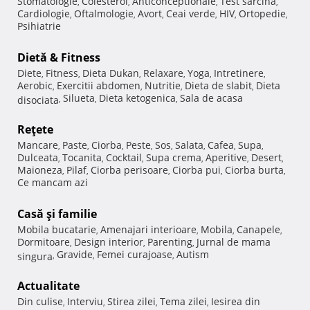
Stomatologie
Colesterol
Anticonceptionale
Test sarcina
,
,
,
,
Cardiologie
Oftalmologie
Avort
Ceai verde
HIV
Ortopedie
,
,
,
,
,
,
Psihiatrie
Dietă & Fitness
Diete
Fitness
Dieta Dukan
Relaxare
Yoga
Intretinere
,
,
,
,
,
,
Aerobic
Exercitii abdomen
Nutritie
Dieta de slabit
Dieta
,
,
,
,
Silueta
Dieta ketogenica
Sala de acasa
disociata
,
,
,
Reţete
Mancare
Paste
Ciorba
Peste
Sos
Salata
Cafea
Supa
,
,
,
,
,
,
,
,
Dulceata
Tocanita
Cocktail
Supa crema
Aperitive
Desert
,
,
,
,
,
,
Maioneza
Pilaf
Ciorba perisoare
Ciorba pui
Ciorba burta
,
,
,
,
,
Ce mancam azi
Casă şi familie
Mobila bucatarie
Amenajari interioare
Mobila
Canapele
,
,
,
,
Dormitoare
Design interior
Parenting
Jurnal de mama
,
,
,
Gravide
Femei curajoase
Autism
singura
,
,
,
Actualitate
Din culise
Interviu
Stirea zilei
Tema zilei
Iesirea din
,
,
,
,