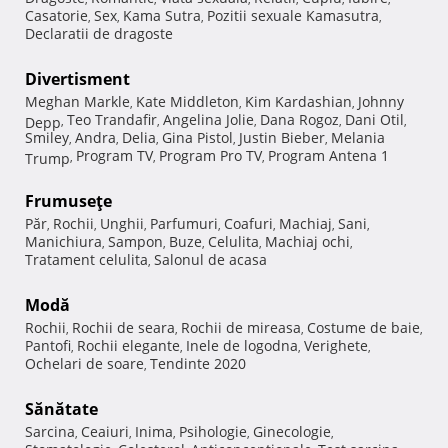
Casatorie
Sex
Kama Sutra
Pozitii sexuale Kamasutra
,
,
,
,
Declaratii de dragoste
Divertisment
Meghan Markle
Kate Middleton
Kim Kardashian
Johnny
,
,
,
Teo Trandafir
Angelina Jolie
Dana Rogoz
Dani Otil
Depp
,
,
,
,
,
Smiley
Andra
Delia
Gina Pistol
Justin Bieber
Melania
,
,
,
,
,
Program TV
Program Pro TV
Program Antena 1
Trump
,
,
,
Frumuseţe
Păr
Rochii
Unghii
Parfumuri
Coafuri
Machiaj
Sani
,
,
,
,
,
,
,
Manichiura
Sampon
Buze
Celulita
Machiaj ochi
,
,
,
,
,
Tratament celulita
Salonul de acasa
,
Modă
Rochii
Rochii de seara
Rochii de mireasa
Costume de baie
,
,
,
,
Pantofi
Rochii elegante
Inele de logodna
Verighete
,
,
,
,
Ochelari de soare
Tendinte 2020
,
Sănătate
Sarcina
Ceaiuri
Inima
Psihologie
Ginecologie
,
,
,
,
,