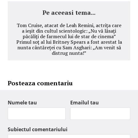
Pe aceeasi tema...
Tom Cruise, atacat de Leah Remini, actrița care
a ieșit din cultul scientologic: „Nu vă lăsați
păcăliți de farmecul lui de star de cinema”
Primul soț al lui Britney Spears a fost arestat la
nunta cântăreței cu Sam Asghari: „Am venit să
distrug nunta!”
Posteaza comentariu
Numele tau
Emailul tau
Subiectul comentariului