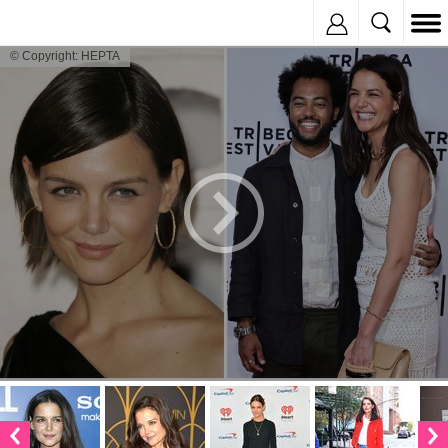
Inregistreaza
© Copyright: HEPTA