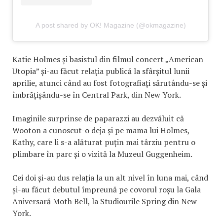
A post shared by OK! Magazine (@okmagazine)
Katie Holmes și basistul din filmul concert „American
Utopia” și-au făcut relația publică la sfârșitul lunii
aprilie, atunci când au fost fotografiați sărutându-se și
îmbrățișându-se în Central Park, din New York.
Imaginile surprinse de paparazzi au dezvăluit că
Wooton a cunoscut-o deja și pe mama lui Holmes,
Kathy, care li s-a alăturat puțin mai târziu pentru o
plimbare în parc și o vizită la Muzeul Guggenheim.
Cei doi și-au dus relația la un alt nivel în luna mai, când
și-au făcut debutul împreună pe covorul roșu la Gala
Aniversară Moth Bell, la Studiourile Spring din New
York.