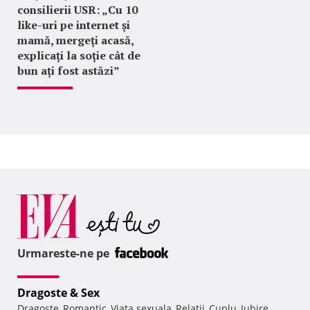
consilierii USR: „Cu 10
like-uri pe internet și
mamă, mergeți acasă,
explicați la soție cât de
bun ați fost astăzi”
Urmareste-ne pe
Dragoste & Sex
Dragoste
Romantic
Viata sexuala
Relatii
Cuplu
Iubire
,
,
,
,
,
,