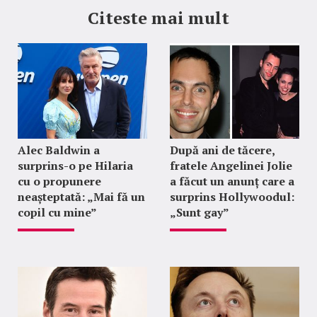
Citeste mai mult
Alec Baldwin a
După ani de tăcere,
surprins-o pe Hilaria
fratele Angelinei Jolie
cu o propunere
a făcut un anunț care a
neașteptată: „Mai fă un
surprins Hollywoodul:
copil cu mine”
„Sunt gay”