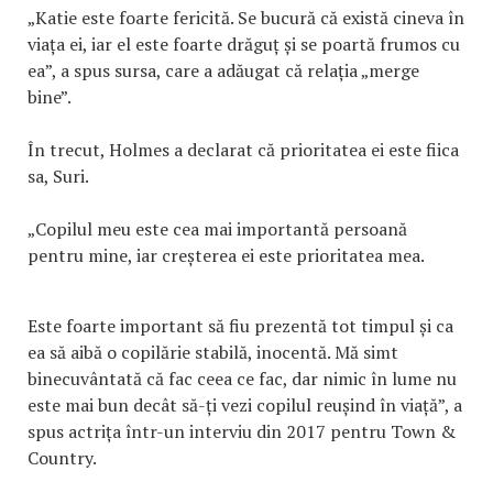
„Katie este foarte fericită. Se bucură că există cineva în
viața ei, iar el este foarte drăguț și se poartă frumos cu
ea”, a spus sursa, care a adăugat că relația „merge
bine”.
În trecut, Holmes a declarat că prioritatea ei este fiica
sa, Suri.
„Copilul meu este cea mai importantă persoană
pentru mine, iar creșterea ei este prioritatea mea.
Este foarte important să fiu prezentă tot timpul și ca
ea să aibă o copilărie stabilă, inocentă. Mă simt
binecuvântată că fac ceea ce fac, dar nimic în lume nu
este mai bun decât să-ți vezi copilul reușind în viață”, a
spus actrița într-un interviu din 2017 pentru Town &
Country.