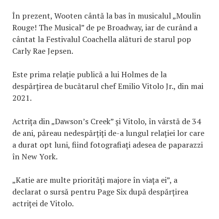
În prezent, Wooten cântă la bas în musicalul „Moulin
Rouge! The Musical” de pe Broadway, iar de curând a
cântat la Festivalul Coachella alături de starul pop
Carly Rae Jepsen.
Este prima relație publică a lui Holmes de la
despărțirea de bucătarul chef Emilio Vitolo Jr., din mai
2021.
Actrița din „Dawson’s Creek” și Vitolo, în vârstă de 34
de ani, păreau nedespărțiți de-a lungul relației lor care
a durat opt luni, fiind fotografiați adesea de paparazzi
în New York.
„Katie are multe priorități majore în viața ei”, a
declarat o sursă pentru Page Six după despărțirea
actriței de Vitolo.