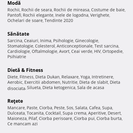
Modă
Rochii
Rochii de seara
Rochii de mireasa
Costume de baie
,
,
,
,
Pantofi
Rochii elegante
Inele de logodna
Verighete
,
,
,
,
Ochelari de soare
Tendinte 2020
,
Sănătate
Sarcina
Ceaiuri
Inima
Psihologie
Ginecologie
,
,
,
,
,
Stomatologie
Colesterol
Anticonceptionale
Test sarcina
,
,
,
,
Cardiologie
Oftalmologie
Avort
Ceai verde
HIV
Ortopedie
,
,
,
,
,
,
Psihiatrie
Dietă & Fitness
Diete
Fitness
Dieta Dukan
Relaxare
Yoga
Intretinere
,
,
,
,
,
,
Aerobic
Exercitii abdomen
Nutritie
Dieta de slabit
Dieta
,
,
,
,
Silueta
Dieta ketogenica
Sala de acasa
disociata
,
,
,
Reţete
Mancare
Paste
Ciorba
Peste
Sos
Salata
Cafea
Supa
,
,
,
,
,
,
,
,
Dulceata
Tocanita
Cocktail
Supa crema
Aperitive
Desert
,
,
,
,
,
,
Maioneza
Pilaf
Ciorba perisoare
Ciorba pui
Ciorba burta
,
,
,
,
,
Ce mancam azi