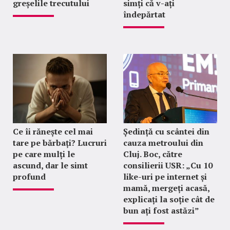
greșelile trecutului
simți că v-ați
îndepărtat
Ce îi rănește cel mai
Ședință cu scântei din
tare pe bărbați? Lucruri
cauza metroului din
pe care mulți le
Cluj. Boc, către
ascund, dar le simt
consilierii USR: „Cu 10
profund
like-uri pe internet și
mamă, mergeți acasă,
explicați la soție cât de
bun ați fost astăzi”