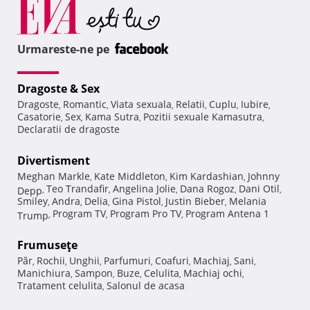
Urmareste-ne pe
Dragoste & Sex
Dragoste
Romantic
Viata sexuala
Relatii
Cuplu
Iubire
,
,
,
,
,
,
Casatorie
Sex
Kama Sutra
Pozitii sexuale Kamasutra
,
,
,
,
Declaratii de dragoste
Divertisment
Meghan Markle
Kate Middleton
Kim Kardashian
Johnny
,
,
,
Teo Trandafir
Angelina Jolie
Dana Rogoz
Dani Otil
Depp
,
,
,
,
,
Smiley
Andra
Delia
Gina Pistol
Justin Bieber
Melania
,
,
,
,
,
Program TV
Program Pro TV
Program Antena 1
Trump
,
,
,
Frumuseţe
Păr
Rochii
Unghii
Parfumuri
Coafuri
Machiaj
Sani
,
,
,
,
,
,
,
Manichiura
Sampon
Buze
Celulita
Machiaj ochi
,
,
,
,
,
Tratament celulita
Salonul de acasa
,