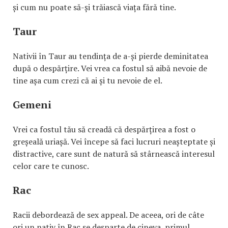
și cum nu poate să-și trăiască viața fără tine.
Taur
Nativii în Taur au tendința de a-și pierde deminitatea
după o despărțire. Vei vrea ca fostul să aibă nevoie de
tine așa cum crezi că ai și tu nevoie de el.
Gemeni
Vrei ca fostul tău să creadă că despărțirea a fost o
greșeală uriașă. Vei începe să faci lucruri neașteptate și
distractive, care sunt de natură să stârnească interesul
celor care te cunosc.
Rac
Racii debordează de sex appeal. De aceea, ori de câte
ori un nativ în Rac se desparte de cineva, primul