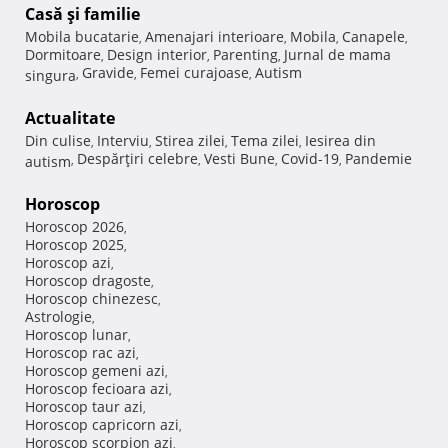
Casă şi familie
Mobila bucatarie
Amenajari interioare
Mobila
Canapele
,
,
,
,
Dormitoare
Design interior
Parenting
Jurnal de mama
,
,
,
Gravide
Femei curajoase
Autism
singura
,
,
,
Actualitate
Din culise
Interviu
Stirea zilei
Tema zilei
Iesirea din
,
,
,
,
Despărţiri celebre
Vesti Bune
Covid-19
Pandemie
autism
,
,
,
,
Horoscop
Horoscop 2026
,
Horoscop 2025
,
Horoscop azi
,
Horoscop dragoste
,
Horoscop chinezesc
,
Astrologie
,
Horoscop lunar
,
Horoscop rac azi
,
Horoscop gemeni azi
,
Horoscop fecioara azi
,
Horoscop taur azi
,
Horoscop capricorn azi
,
Horoscop scorpion azi
,