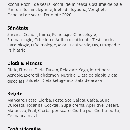
Rochii
Rochii de seara
Rochii de mireasa
Costume de baie
,
,
,
,
Pantofi
Rochii elegante
Inele de logodna
Verighete
,
,
,
,
Ochelari de soare
Tendinte 2020
,
Sănătate
Sarcina
Ceaiuri
Inima
Psihologie
Ginecologie
,
,
,
,
,
Stomatologie
Colesterol
Anticonceptionale
Test sarcina
,
,
,
,
Cardiologie
Oftalmologie
Avort
Ceai verde
HIV
Ortopedie
,
,
,
,
,
,
Psihiatrie
Dietă & Fitness
Diete
Fitness
Dieta Dukan
Relaxare
Yoga
Intretinere
,
,
,
,
,
,
Aerobic
Exercitii abdomen
Nutritie
Dieta de slabit
Dieta
,
,
,
,
Silueta
Dieta ketogenica
Sala de acasa
disociata
,
,
,
Reţete
Mancare
Paste
Ciorba
Peste
Sos
Salata
Cafea
Supa
,
,
,
,
,
,
,
,
Dulceata
Tocanita
Cocktail
Supa crema
Aperitive
Desert
,
,
,
,
,
,
Maioneza
Pilaf
Ciorba perisoare
Ciorba pui
Ciorba burta
,
,
,
,
,
Ce mancam azi
Casă şi familie