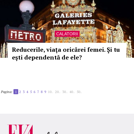
CALATORII
Reducerile, viaţa oricărei femei. Şi tu
eşti dependentă de ele?
Pagina:
1
2
3
4
5
6
7
8
9
10..
20..
30..
40..
50..