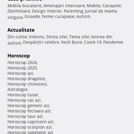
Mobila bucatarie
Amenajari interioare
Mobila
Canapele
,
,
,
,
Dormitoare
Design interior
Parenting
Jurnal de mama
,
,
,
Gravide
Femei curajoase
Autism
singura
,
,
,
Actualitate
Din culise
Interviu
Stirea zilei
Tema zilei
Iesirea din
,
,
,
,
Despărţiri celebre
Vesti Bune
Covid-19
Pandemie
autism
,
,
,
,
Horoscop
Horoscop 2026
,
Horoscop 2025
,
Horoscop azi
,
Horoscop dragoste
,
Horoscop chinezesc
,
Astrologie
,
Horoscop lunar
,
Horoscop rac azi
,
Horoscop gemeni azi
,
Horoscop fecioara azi
,
Horoscop taur azi
,
Horoscop capricorn azi
,
Horoscop scorpion azi
,
Horoscop sagetator azi
,