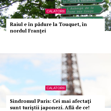
CALATORII
Raiul e în pădure la Touquet, în
nordul Franţei
CALATORII
Sindromul Paris: Cei mai afectaţi
sunt turiştii japonezi. Află de ce!