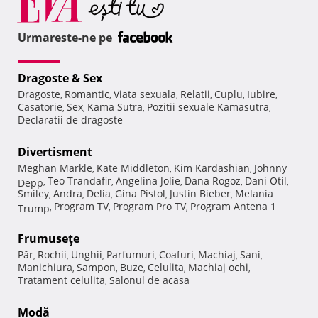
Urmareste-ne pe
Dragoste & Sex
Dragoste
Romantic
Viata sexuala
Relatii
Cuplu
Iubire
,
,
,
,
,
,
Casatorie
Sex
Kama Sutra
Pozitii sexuale Kamasutra
,
,
,
,
Declaratii de dragoste
Divertisment
Meghan Markle
Kate Middleton
Kim Kardashian
Johnny
,
,
,
Teo Trandafir
Angelina Jolie
Dana Rogoz
Dani Otil
Depp
,
,
,
,
,
Smiley
Andra
Delia
Gina Pistol
Justin Bieber
Melania
,
,
,
,
,
Program TV
Program Pro TV
Program Antena 1
Trump
,
,
,
Frumuseţe
Păr
Rochii
Unghii
Parfumuri
Coafuri
Machiaj
Sani
,
,
,
,
,
,
,
Manichiura
Sampon
Buze
Celulita
Machiaj ochi
,
,
,
,
,
Tratament celulita
Salonul de acasa
,
Modă