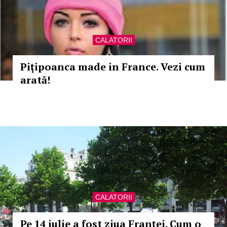
CALATORII
Piţipoanca made in France. Vezi cum
arată!
CALATORII
Pe 14 iulie a fost ziua Franţei. Cum o