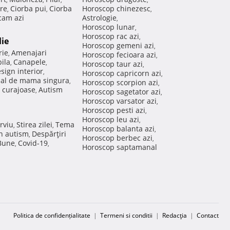
re
Ciorba pui
Ciorba
Horoscop chinezesc
,
,
,
am azi
Astrologie
,
Horoscop lunar
,
Horoscop rac azi
,
lie
Horoscop gemeni azi
,
rie
Amenajari
,
Horoscop fecioara azi
,
ila
Canapele
,
,
Horoscop taur azi
,
sign interior
,
Horoscop capricorn azi
,
nal de mama singura
,
Horoscop scorpion azi
,
 curajoase
Autism
,
Horoscop sagetator azi
,
Horoscop varsator azi
,
Horoscop pesti azi
,
Horoscop leu azi
,
rviu
Stirea zilei
Tema
,
,
Horoscop balanta azi
,
in autism
Despărţiri
,
Horoscop berbec azi
,
 Bune
Covid-19
,
,
Horoscop saptamanal
Politica de confidențialitate
|
Termeni si conditii
|
Redacţia
|
Contact