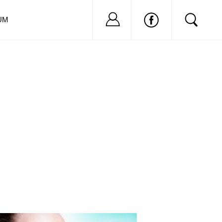
Nu ai cont?
Inregistreaza-
UM