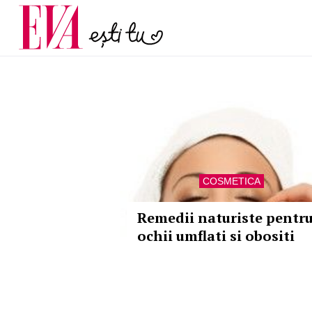
menopauză și când ar t
Carieră
la medic
Actualitate
COSMETICA
Remedii naturiste pentr
ochii umflati si obositi