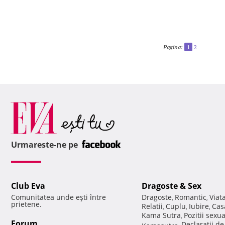
Pagina:
1
2
Urmareste-ne pe
Club Eva
Dragoste & Sex
Comunitatea unde eşti între
Dragoste
Romantic
Viat
,
,
prietene.
Relatii
Cuplu
Iubire
Cas
,
,
,
Kama Sutra
Pozitii sexu
,
Forum
Declaratii d
Kamasutra
,