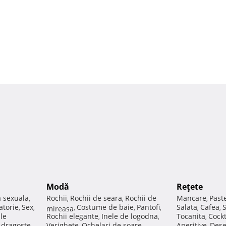
Modă
Reţete
a sexuala
Rochii
Rochii de seara
Rochii de
Mancare
Past
,
,
,
,
atorie
Sex
Costume de baie
Pantofi
Salata
Cafea
,
,
mireasa
,
,
,
,
,
ale
Rochii elegante
Inele de logodna
Tocanita
Cockt
,
,
,
e dragoste
Verighete
Ochelari de soare
Aperitive
Dese
,
,
,