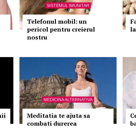
SISTEMUL IMUNITAR
Telefonul mobil: un
F
pericol pentru creierul
l
nostru
MEDICINA ALTERNATIVA
ii
Meditatia te ajuta sa
Ce
combati durerea
b