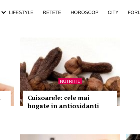
rebui să mergi
și 60 de ani. De ce te trezești mai des
pe măsură ce înaintezi în vârstă
LIFESTYLE
RETETE
HOROSCOP
CITY
FOR
NUTRITIE
u
Cuisoarele: cele mai
bogate in antioxidanti