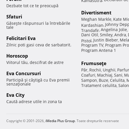
Dezbate tot ce te preocupă
Divertisment
Sfaturi
Meghan Markle
Kate Mi
,
Găseşte răspunsuri la întrebările
Johnny Dep
Kardashian
,
tale
Angelina Jolie
Trandafir
,
,
Dani Otil
Smiley
Andra
,
,
,
Felicitari Eva
Justin Bieber
Mela
Pistol
,
,
Zilnic poti gasi ceva de sarbatorit.
Program TV
Program Pro
,
Program Antena 1
Horoscop
Viitorul tău, descifrat de astre
Frumuseţe
Păr
Rochii
Unghii
Parfu
,
,
,
Eva Concursuri
Coafuri
Machiaj
Sani
Ma
,
,
,
Participă şi câştigă cu Eva premii
Sampon
Buze
Celulita
M
,
,
,
senzaţionale
Tratament celulita
Salon
,
Eva City
Caută adrese utile in zona ta
Copyright © 2001-2026,
iMedia Plus Group
. Toate drepturile rezervate