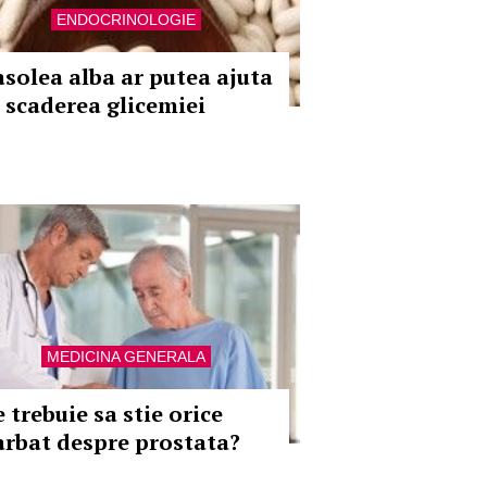
ENDOCRINOLOGIE
asolea alba ar putea ajuta
a scaderea glicemiei
MEDICINA GENERALA
 trebuie sa stie orice
arbat despre prostata?