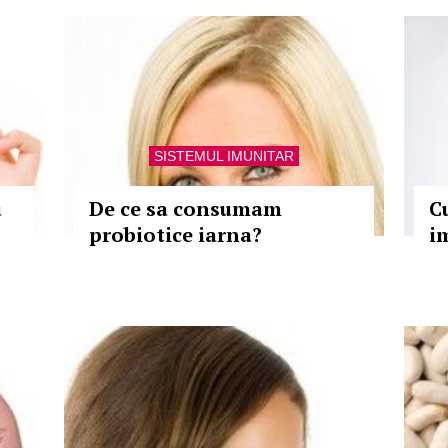
SISTEMUL IMUNITAR
u
De ce sa consumam
C
probiotice iarna?
i