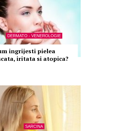
DERMATO - VENEROLOGIE
um ingrijesti pielea
cata, iritata si atopica?
SARCINA