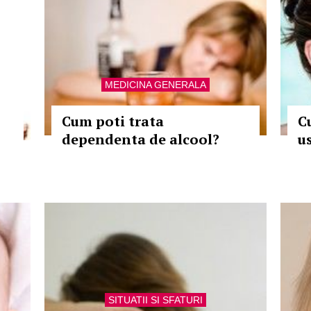
MEDICINA GENERALA
Cum poti trata
C
dependenta de alcool?
us
SITUATII SI SFATURI