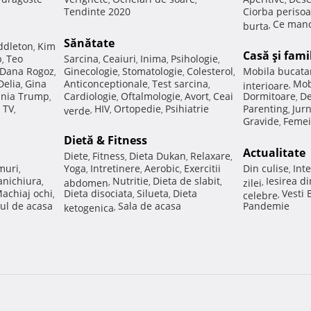
Tendinte 2020
Ciorba perisoa
Ce manc
burta
,
Sănătate
ddleton
Kim
,
Casă şi fami
p
Teo
Sarcina
Ceaiuri
Inima
Psihologie
,
,
,
,
,
Dana Rogoz
Ginecologie
Stomatologie
Colesterol
Mobila bucata
,
,
,
,
Delia
Gina
Anticonceptionale
Test sarcina
Mob
,
,
,
interioare
,
nia Trump
Cardiologie
Oftalmologie
Avort
Ceai
Dormitoare
De
,
,
,
,
,
 TV
HIV
Ortopedie
Psihiatrie
Parenting
Jur
,
verde
,
,
,
,
Gravide
Femei
,
Dietă & Fitness
Actualitate
Diete
Fitness
Dieta Dukan
Relaxare
,
,
,
,
muri
Yoga
Intretinere
Aerobic
Exercitii
Din culise
Inte
,
,
,
,
,
nichiura
Nutritie
Dieta de slabit
Iesirea d
,
abdomen
,
,
,
zilei
,
achiaj ochi
Dieta disociata
Silueta
Dieta
Vesti
,
,
,
celebre
,
ul de acasa
Sala de acasa
Pandemie
ketogenica
,