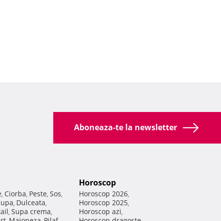
Aboneaza-te la newsletter
Horoscop
e
Ciorba
Peste
Sos
Horoscop 2026
,
,
,
,
,
Supa
Dulceata
Horoscop 2025
,
,
,
ail
Supa crema
Horoscop azi
,
,
,
rt
Maioneza
Pilaf
Horoscop dragoste
,
,
,
,