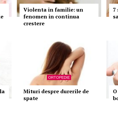
Violenta in familie: un
7
le
fenomen in continua
s
crestere
ORTOPEDIE
la
Mituri despre durerile de
O
spate
b