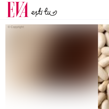
și 60 de ani. De ce te t
Carieră
pe măsură ce înaintez
Actualitate
© Copyright: