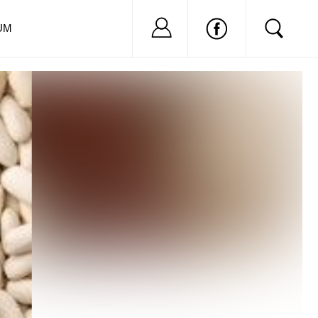
Nu ai cont?
Inregistreaza-
UM