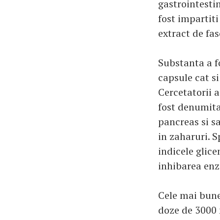
gastrointestin
fost impartiti
extract de fa
Substanta a f
capsule cat s
Cercetatorii a
fost denumita
pancreas si s
in zaharuri. S
indicele glice
inhibarea enz
Cele mai bune
doze de 3000 