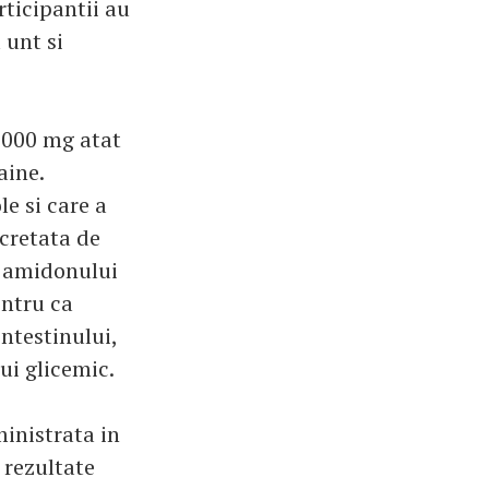
rticipantii au
 unt si
3000 mg atat
aine.
le si care a
cretata de
a amidonului
entru ca
intestinului,
ui glicemic.
inistrata in
 rezultate