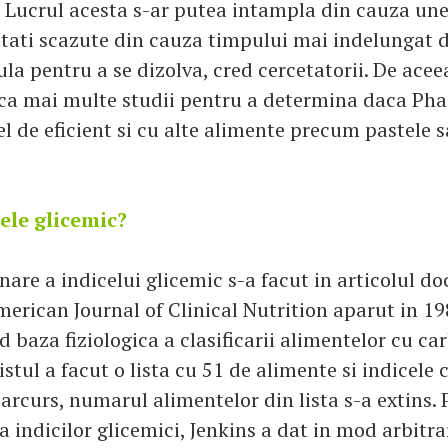
. Lucrul acesta s-ar putea intampla din cauza une
itati scazute din cauza timpului mai indelungat d
la pentru a se dizolva, cred cercetatorii. De aceea
ca mai multe studii pentru a determina daca Pha
el de eficient si cu alte alimente precum pastele s
cele glicemic?
are a indicelui glicemic s-a facut in articolul do
erican Journal of Clinical Nutrition aparut in 198
nd baza fiziologica a clasificarii alimentelor cu ca
listul a facut o lista cu 51 de alimente si indicel
parcurs, numarul alimentelor din lista s-a extins. 
a indicilor glicemici, Jenkins a dat in mod arbitra