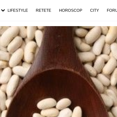
rezești mai des
Cât durează, cum te pregătești și cât
i în vârstă
de dureroasă este investigația
LIFESTYLE
RETETE
HOROSCOP
CITY
FOR