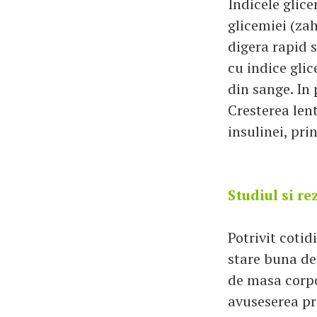
Indicele glice
glicemiei (zah
digera rapid 
cu indice gli
din sange. In
Cresterea len
insulinei, pr
Studiul si re
Potrivit cotid
stare buna de 
de masa corpo
avuseserea pr