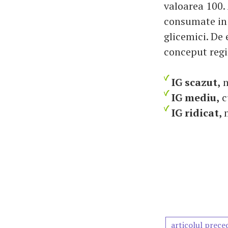
valoarea 100.
consumate in 
glicemici. De
conceput regim
IG scazut,
m
IG mediu,
c
IG ridicat,
articolul prece