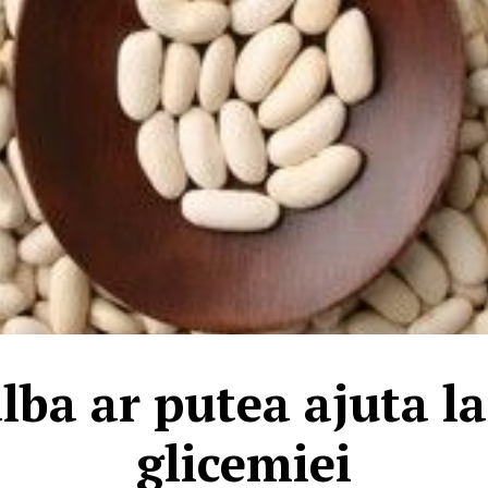
lba ar putea ajuta l
glicemiei