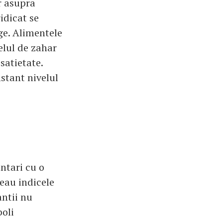
r asupra
idicat se
ge. Alimentele
elul de zahar
satietate.
stant nivelul
untari cu o
veau indicele
antii nu
boli