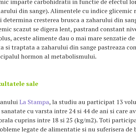
mic imparte carbohidratii in functie de efectul lo
arului din sange). Alimentele cu indice glicemic r
si determina cresterea brusca a zaharului din san
cemic scazut se digera lent, pastrand constant niv
 plus, aceste alimente dau o mai mare senzatie de 
ta si traptata a zaharului din sange pastreaza con
incipalul hormon al metabolismului.
zultatele sale
ianului
La Stampa
, la studiu au participat 13 vol
sanatate cu varsta intre 24 si 44 de ani si care a
rala cuprins intre 18 si 25 (kg/m2). Toti particip
obleme legate de alimentatie si nu suferisera de 