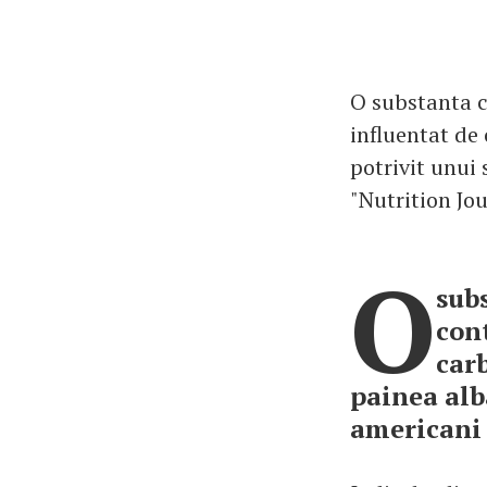
O substanta c
influentat de 
potrivit unui 
"Nutrition Jou
O
subs
con
carb
painea alb
americani 