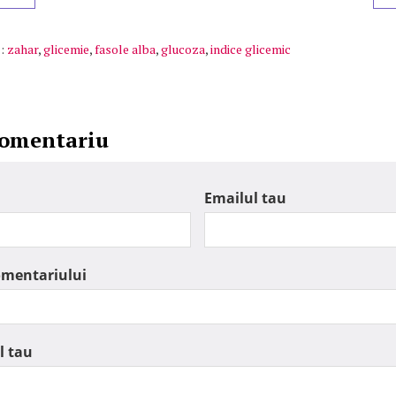
:
zahar
,
glicemie
,
fasole alba
,
glucoza
,
indice glicemic
comentariu
Emailul tau
omentariului
l tau