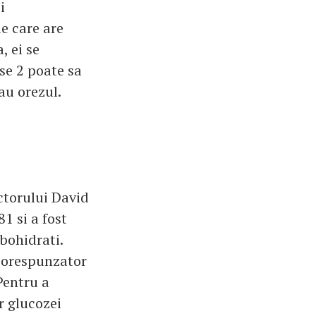
i
e care are
, ei se
se 2 poate sa
au orezul.
ctorului David
1 si a fost
rbohidrati.
e corespunzator
Pentru a
r glucozei