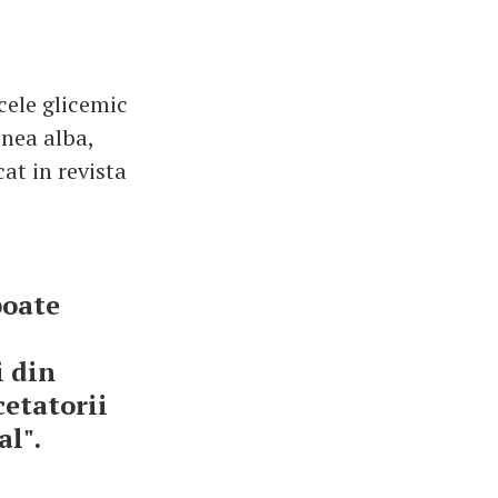
cele glicemic
inea alba,
at in revista
poate
i din
cetatorii
al".