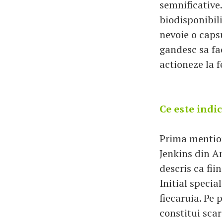
semnificative
biodisponibil
nevoie o capsu
gandesc sa fa
actioneze la f
Ce este indi
Prima mention
Jenkins din Am
descris ca fii
Initial specia
fiecaruia. Pe 
constitui scar