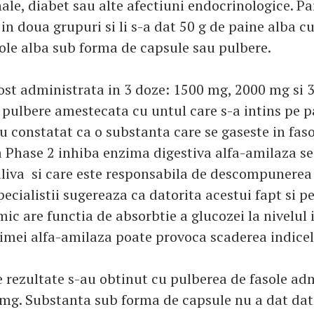
ale, diabet sau alte afectiuni endocrinologice. Pa
 in doua grupuri si li s-a dat 50 g de paine alba cu
sole alba sub forma de capsule sau pulbere.
ost administrata in 3 doze: 1500 mg, 2000 mg si 
i pulbere amestecata cu untul care s-a intins pe p
u constatat ca o substanta care se gaseste in faso
 Phase 2 inhiba enzima digestiva alfa-amilaza se
aliva si care este responsabila de descompunere
pecialistii sugereaza ca datorita acestui fapt si p
mic are functia de absorbtie a glucozei la nivelul 
imei alfa-amilaza poate provoca scaderea indicel
 rezultate s-au obtinut cu pulberea de fasole adm
mg. Substanta sub forma de capsule nu a dat dat