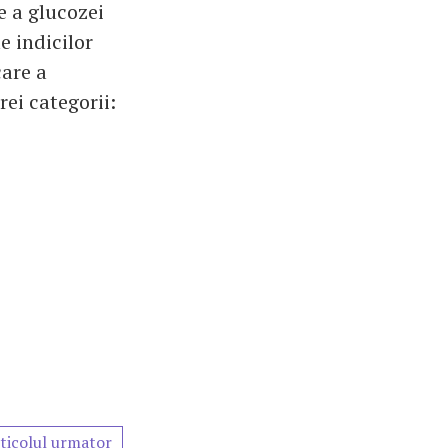
e a glucozei
e indicilor
care a
rei categorii:
ticolul urmator