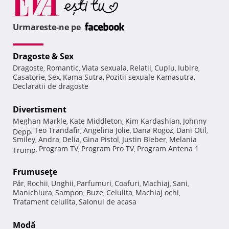
Urmareste-ne pe
Dragoste & Sex
Dragoste
Romantic
Viata sexuala
Relatii
Cuplu
Iubire
,
,
,
,
,
,
Casatorie
Sex
Kama Sutra
Pozitii sexuale Kamasutra
,
,
,
,
Declaratii de dragoste
Divertisment
Meghan Markle
Kate Middleton
Kim Kardashian
Johnny
,
,
,
Teo Trandafir
Angelina Jolie
Dana Rogoz
Dani Otil
Depp
,
,
,
,
,
Smiley
Andra
Delia
Gina Pistol
Justin Bieber
Melania
,
,
,
,
,
Program TV
Program Pro TV
Program Antena 1
Trump
,
,
,
Frumuseţe
Păr
Rochii
Unghii
Parfumuri
Coafuri
Machiaj
Sani
,
,
,
,
,
,
,
Manichiura
Sampon
Buze
Celulita
Machiaj ochi
,
,
,
,
,
Tratament celulita
Salonul de acasa
,
Modă