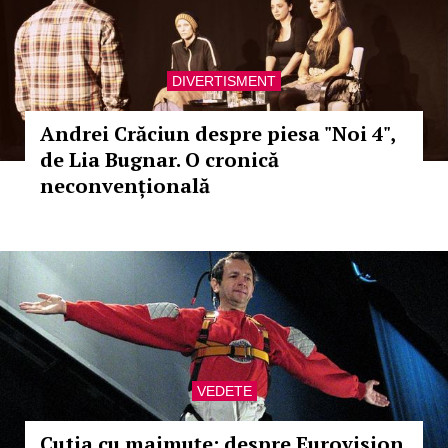
DIVERTISMENT
Andrei Crăciun despre piesa "Noi 4",
de Lia Bugnar. O cronică
neconvențională
VEDETE
Cutia cu maimuţe: despre Eurovision