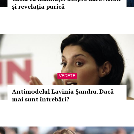
şi revelaţia purică
VEDETE
Antimodelul Lavinia Șandru. Dacă
mai sunt întrebări?