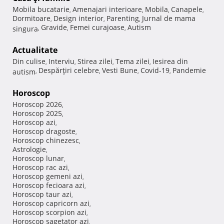
Mobila bucatarie
Amenajari interioare
Mobila
Canapele
,
,
,
,
Dormitoare
Design interior
Parenting
Jurnal de mama
,
,
,
Gravide
Femei curajoase
Autism
singura
,
,
,
Actualitate
Din culise
Interviu
Stirea zilei
Tema zilei
Iesirea din
,
,
,
,
Despărţiri celebre
Vesti Bune
Covid-19
Pandemie
autism
,
,
,
,
Horoscop
Horoscop 2026
,
Horoscop 2025
,
Horoscop azi
,
Horoscop dragoste
,
Horoscop chinezesc
,
Astrologie
,
Horoscop lunar
,
Horoscop rac azi
,
Horoscop gemeni azi
,
Horoscop fecioara azi
,
Horoscop taur azi
,
Horoscop capricorn azi
,
Horoscop scorpion azi
,
Horoscop sagetator azi
,