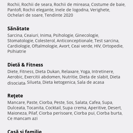
Rochii
Rochii de seara
Rochii de mireasa
Costume de baie
,
,
,
,
Pantofi
Rochii elegante
Inele de logodna
Verighete
,
,
,
,
Ochelari de soare
Tendinte 2020
,
Sănătate
Sarcina
Ceaiuri
Inima
Psihologie
Ginecologie
,
,
,
,
,
Stomatologie
Colesterol
Anticonceptionale
Test sarcina
,
,
,
,
Cardiologie
Oftalmologie
Avort
Ceai verde
HIV
Ortopedie
,
,
,
,
,
,
Psihiatrie
Dietă & Fitness
Diete
Fitness
Dieta Dukan
Relaxare
Yoga
Intretinere
,
,
,
,
,
,
Aerobic
Exercitii abdomen
Nutritie
Dieta de slabit
Dieta
,
,
,
,
Silueta
Dieta ketogenica
Sala de acasa
disociata
,
,
,
Reţete
Mancare
Paste
Ciorba
Peste
Sos
Salata
Cafea
Supa
,
,
,
,
,
,
,
,
Dulceata
Tocanita
Cocktail
Supa crema
Aperitive
Desert
,
,
,
,
,
,
Maioneza
Pilaf
Ciorba perisoare
Ciorba pui
Ciorba burta
,
,
,
,
,
Ce mancam azi
Casă şi familie