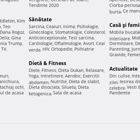
Tendinte 2020
Ciorba perisoa
Ce manc
burta
,
Sănătate
ddleton
Kim
,
Casă şi fami
p
Teo
Sarcina
Ceaiuri
Inima
Psihologie
,
,
,
,
,
Dana Rogoz
Ginecologie
Stomatologie
Colesterol
Mobila bucata
,
,
,
,
Delia
Gina
Anticonceptionale
Test sarcina
Mob
,
,
,
interioare
,
nia Trump
Cardiologie
Oftalmologie
Avort
Ceai
Dormitoare
De
,
,
,
,
,
 TV
HIV
Ortopedie
Psihiatrie
Parenting
Jur
,
verde
,
,
,
,
Gravide
Femei
,
Dietă & Fitness
Actualitate
Diete
Fitness
Dieta Dukan
Relaxare
,
,
,
,
muri
Yoga
Intretinere
Aerobic
Exercitii
Din culise
Inte
,
,
,
,
,
nichiura
Nutritie
Dieta de slabit
Iesirea d
,
abdomen
,
,
,
zilei
,
achiaj ochi
Dieta disociata
Silueta
Dieta
Vesti
,
,
,
celebre
,
ul de acasa
Sala de acasa
Pandemie
ketogenica
,