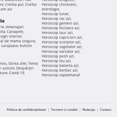
re
Ciorba pui
Ciorba
Horoscop chinezesc
,
,
,
am azi
Astrologie
,
Horoscop lunar
,
Horoscop rac azi
,
lie
Horoscop gemeni azi
,
rie
Amenajari
,
Horoscop fecioara azi
,
ila
Canapele
,
,
Horoscop taur azi
,
sign interior
,
Horoscop capricorn azi
,
nal de mama singura
,
Horoscop scorpion azi
,
 curajoase
Autism
,
Horoscop sagetator azi
,
Horoscop varsator azi
,
Horoscop pesti azi
,
Horoscop leu azi
,
rviu
Stirea zilei
Tema
,
,
Horoscop balanta azi
,
in autism
Despărţiri
,
Horoscop berbec azi
,
 Bune
Covid-19
,
,
Horoscop saptamanal
Politica de confidențialitate
|
Termeni si conditii
|
Redacţia
|
Contact