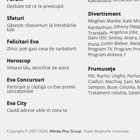
Dezbate tot ce te preocupă
Divertisment
Sfaturi
Meghan Markle
Kate Mi
,
Găseşte răspunsuri la întrebările
Johnny Dep
Kardashian
,
tale
Angelina Jolie
Trandafir
,
,
Dani Otil
Smiley
Andra
,
,
,
Felicitari Eva
Justin Bieber
Mela
Pistol
,
,
Zilnic poti gasi ceva de sarbatorit.
Program TV
Program Pro
,
Program Antena 1
Horoscop
Viitorul tău, descifrat de astre
Frumuseţe
Păr
Rochii
Unghii
Parfu
,
,
,
Eva Concursuri
Coafuri
Machiaj
Sani
Ma
,
,
,
Participă şi câştigă cu Eva premii
Sampon
Buze
Celulita
M
,
,
,
senzaţionale
Tratament celulita
Salon
,
Eva City
Caută adrese utile in zona ta
Copyright © 2001-2026,
iMedia Plus Group
. Toate drepturile rezervate