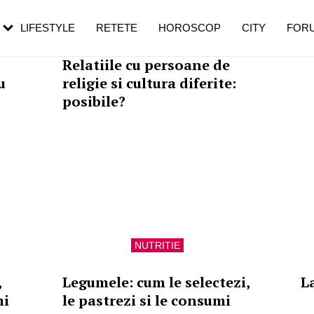
rebui să mergi
și 60 de ani. De ce te trezești mai des
pe măsură ce înaintezi în vârstă
LIFESTYLE
RETETE
HOROSCOP
CITY
FOR
RELATII
Relatiile cu persoane de
u
religie si cultura diferite:
posibile?
NUTRITIE
,
Legumele: cum le selectezi,
L
mi
le pastrezi si le consumi