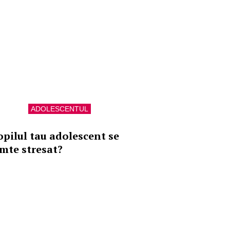
ADOLESCENTUL
opilul tau adolescent se
imte stresat?