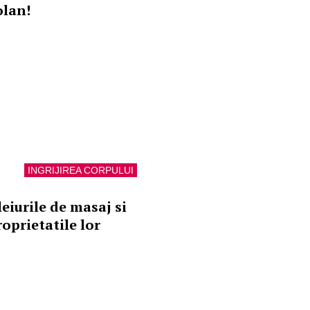
olan!
INGRIJIREA CORPULUI
leiurile de masaj si
roprietatile lor