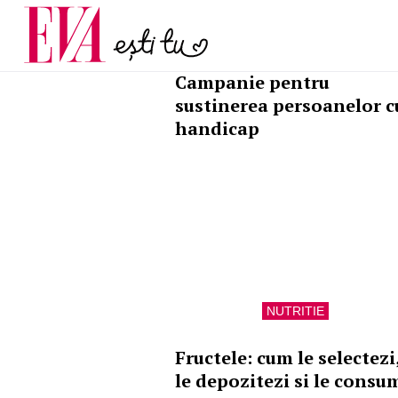
menopauză și când ar t
Carieră
la medic
Actualitate
STIRI
Campanie pentru
sustinerea persoanelor c
handicap
NUTRITIE
Fructele: cum le selectezi
le depozitezi si le consu