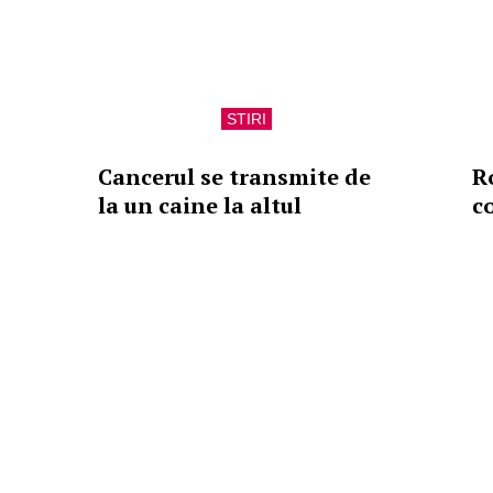
STIRI
Cancerul se transmite de
R
la un caine la altul
c