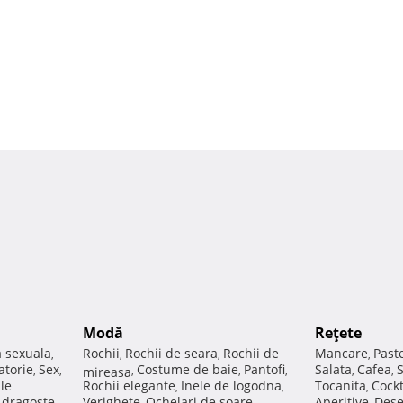
Modă
Reţete
a sexuala
Rochii
Rochii de seara
Rochii de
Mancare
Past
,
,
,
,
atorie
Sex
Costume de baie
Pantofi
Salata
Cafea
,
,
mireasa
,
,
,
,
,
ale
Rochii elegante
Inele de logodna
Tocanita
Cockt
,
,
,
e dragoste
Verighete
Ochelari de soare
Aperitive
Dese
,
,
,