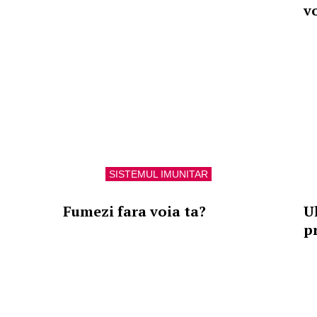
v
SISTEMUL IMUNITAR
Fumezi fara voia ta?
U
p