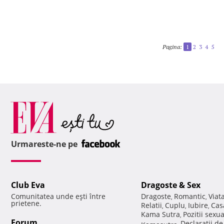
Pagina:
1
2
3
4
5
Urmareste-ne pe
Club Eva
Dragoste & Sex
Comunitatea unde eşti între
Dragoste
Romantic
Viat
,
,
prietene.
Relatii
Cuplu
Iubire
Cas
,
,
,
Kama Sutra
Pozitii sexu
,
Forum
Declaratii d
Kamasutra
,