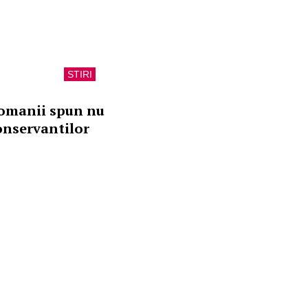
STIRI
omanii spun nu
onservantilor