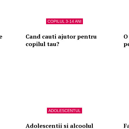
COPILUL 3-14 ANI
e
Cand cauti ajutor pentru
O
copilul tau?
p
ADOLESCENTUL
Adolescentii si alcoolul
F