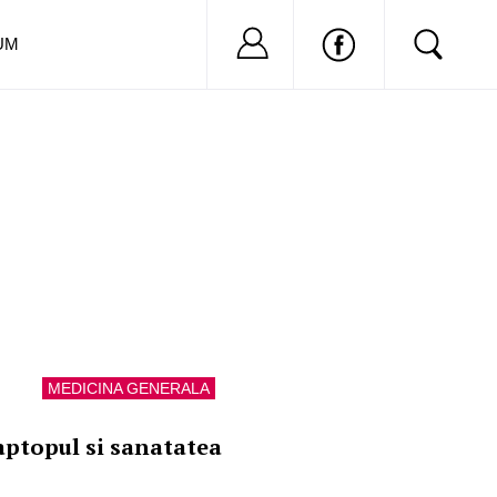
Nu ai cont?
Inregistreaza-
UM
MEDICINA GENERALA
aptopul si sanatatea