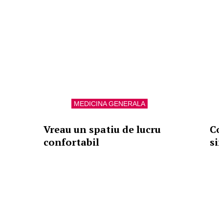
MEDICINA GENERALA
Vreau un spatiu de lucru
C
confortabil
s