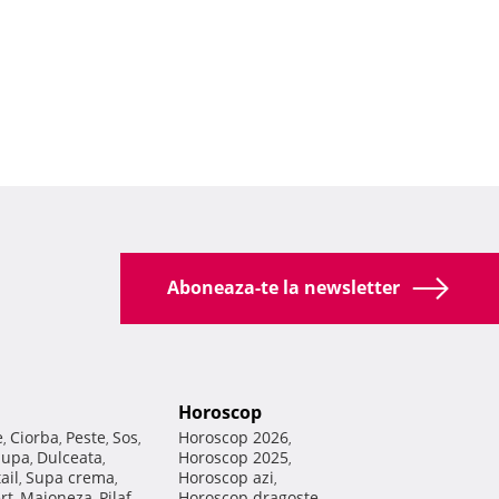
Aboneaza-te la newsletter
Horoscop
e
Ciorba
Peste
Sos
Horoscop 2026
,
,
,
,
,
Supa
Dulceata
Horoscop 2025
,
,
,
ail
Supa crema
Horoscop azi
,
,
,
rt
Maioneza
Pilaf
Horoscop dragoste
,
,
,
,