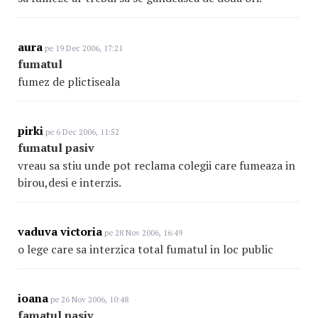
aura
pe 19 Dec 2006, 17:21
fumatul
fumez de plictiseala
pirki
pe 6 Dec 2006, 11:52
fumatul pasiv
vreau sa stiu unde pot reclama colegii care fumeaza in
birou,desi e interzis.
vaduva victoria
pe 28 Nov 2006, 16:49
o lege care sa interzica total fumatul in loc public
ioana
pe 26 Nov 2006, 10:48
famatul pasiv