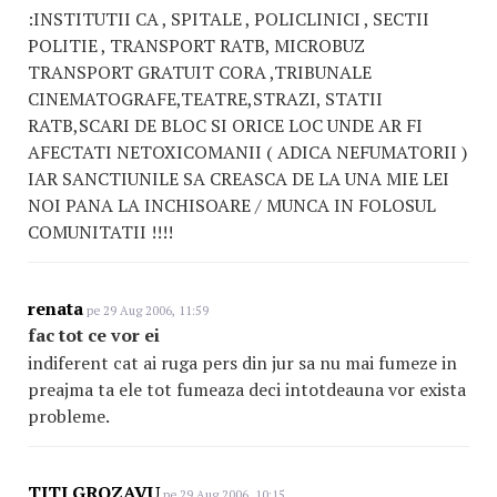
:INSTITUTII CA , SPITALE , POLICLINICI , SECTII
POLITIE , TRANSPORT RATB, MICROBUZ
TRANSPORT GRATUIT CORA ,TRIBUNALE
CINEMATOGRAFE,TEATRE,STRAZI, STATII
RATB,SCARI DE BLOC SI ORICE LOC UNDE AR FI
AFECTATI NETOXICOMANII ( ADICA NEFUMATORII )
IAR SANCTIUNILE SA CREASCA DE LA UNA MIE LEI
NOI PANA LA INCHISOARE / MUNCA IN FOLOSUL
COMUNITATII !!!!
renata
pe 29 Aug 2006, 11:59
fac tot ce vor ei
indiferent cat ai ruga pers din jur sa nu mai fumeze in
preajma ta ele tot fumeaza deci intotdeauna vor exista
probleme.
TITI GROZAVU
pe 29 Aug 2006, 10:15