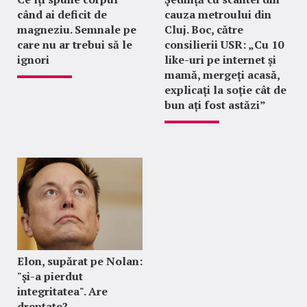
când ai deficit de
cauza metroului din
magneziu. Semnale pe
Cluj. Boc, către
care nu ar trebui să le
consilierii USR: „Cu 10
ignori
like-uri pe internet și
mamă, mergeți acasă,
explicați la soție cât de
bun ați fost astăzi”
Elon, supărat pe Nolan:
"şi-a pierdut
integritatea". Are
dreptate?