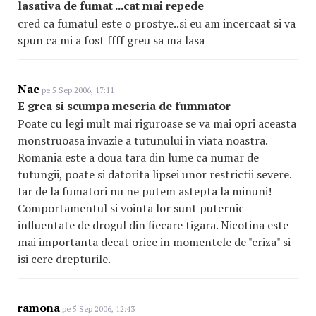
lasativa de fumat ...cat mai repede
cred ca fumatul este o prostye..si eu am incercaat si va
spun ca mi a fost ffff greu sa ma lasa
Nae
pe 5 Sep 2006, 17:11
E grea si scumpa meseria de fummator
Poate cu legi mult mai riguroase se va mai opri aceasta
monstruoasa invazie a tutunului in viata noastra.
Romania este a doua tara din lume ca numar de
tutungii, poate si datorita lipsei unor restrictii severe.
Iar de la fumatori nu ne putem astepta la minuni!
Comportamentul si vointa lor sunt puternic
influentate de drogul din fiecare tigara. Nicotina este
mai importanta decat orice in momentele de "criza" si
isi cere drepturile.
ramona
pe 5 Sep 2006, 12:43