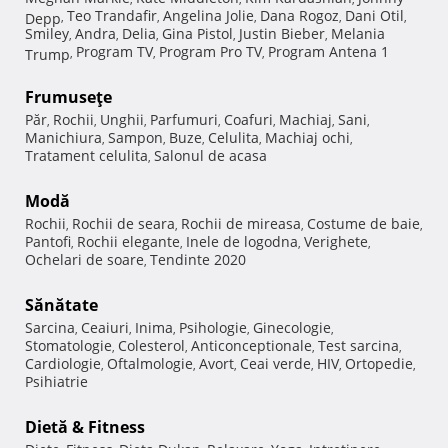
Teo Trandafir
Angelina Jolie
Dana Rogoz
Dani Otil
Depp
,
,
,
,
,
Smiley
Andra
Delia
Gina Pistol
Justin Bieber
Melania
,
,
,
,
,
Program TV
Program Pro TV
Program Antena 1
Trump
,
,
,
Frumuseţe
Păr
Rochii
Unghii
Parfumuri
Coafuri
Machiaj
Sani
,
,
,
,
,
,
,
Manichiura
Sampon
Buze
Celulita
Machiaj ochi
,
,
,
,
,
Tratament celulita
Salonul de acasa
,
Modă
Rochii
Rochii de seara
Rochii de mireasa
Costume de baie
,
,
,
,
Pantofi
Rochii elegante
Inele de logodna
Verighete
,
,
,
,
Ochelari de soare
Tendinte 2020
,
Sănătate
Sarcina
Ceaiuri
Inima
Psihologie
Ginecologie
,
,
,
,
,
Stomatologie
Colesterol
Anticonceptionale
Test sarcina
,
,
,
,
Cardiologie
Oftalmologie
Avort
Ceai verde
HIV
Ortopedie
,
,
,
,
,
,
Psihiatrie
Dietă & Fitness