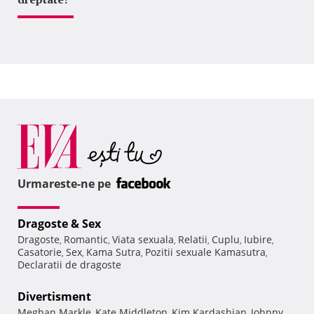
Urmareste-ne pe
Dragoste & Sex
Dragoste
Romantic
Viata sexuala
Relatii
Cuplu
Iubire
,
,
,
,
,
,
Casatorie
Sex
Kama Sutra
Pozitii sexuale Kamasutra
,
,
,
,
Declaratii de dragoste
Divertisment
Meghan Markle
Kate Middleton
Kim Kardashian
Johnny
,
,
,