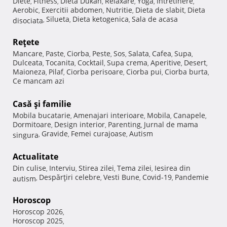
Diete
Fitness
Dieta Dukan
Relaxare
Yoga
Intretinere
,
,
,
,
,
,
Aerobic
Exercitii abdomen
Nutritie
Dieta de slabit
Dieta
,
,
,
,
Silueta
Dieta ketogenica
Sala de acasa
disociata
,
,
,
Reţete
Mancare
Paste
Ciorba
Peste
Sos
Salata
Cafea
Supa
,
,
,
,
,
,
,
,
Dulceata
Tocanita
Cocktail
Supa crema
Aperitive
Desert
,
,
,
,
,
,
Maioneza
Pilaf
Ciorba perisoare
Ciorba pui
Ciorba burta
,
,
,
,
,
Ce mancam azi
Casă şi familie
Mobila bucatarie
Amenajari interioare
Mobila
Canapele
,
,
,
,
Dormitoare
Design interior
Parenting
Jurnal de mama
,
,
,
Gravide
Femei curajoase
Autism
singura
,
,
,
Actualitate
Din culise
Interviu
Stirea zilei
Tema zilei
Iesirea din
,
,
,
,
Despărţiri celebre
Vesti Bune
Covid-19
Pandemie
autism
,
,
,
,
Horoscop
Horoscop 2026
,
Horoscop 2025
,