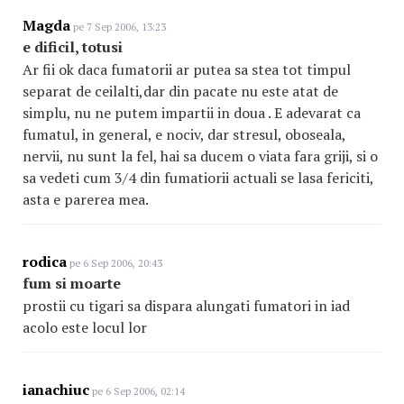
Magda
pe 7 Sep 2006, 13:23
e dificil, totusi
Ar fii ok daca fumatorii ar putea sa stea tot timpul
separat de ceilalti,dar din pacate nu este atat de
simplu, nu ne putem impartii in doua . E adevarat ca
fumatul, in general, e nociv, dar stresul, oboseala,
nervii, nu sunt la fel, hai sa ducem o viata fara griji, si o
sa vedeti cum 3/4 din fumatiorii actuali se lasa fericiti,
asta e parerea mea.
rodica
pe 6 Sep 2006, 20:43
fum si moarte
prostii cu tigari sa dispara alungati fumatori in iad
acolo este locul lor
ianachiuc
pe 6 Sep 2006, 02:14