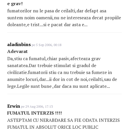
e grav!
fumatorilor nu le pasa de ceilalti,dar defapt asa
suntem noim oamenii,nu ne intereseaza decat propiile
doleante,e trist...si e pacat dar asta e...
aladinbins
pe 5 Sep 2006, 00:18
Adevarat
Da,stiu ca fumatul,chiar pasiv,afecteaza grav
sanatatea.Dar trebuie stimulat si gradul de
civilizatie.fumatorii stiu ca nu trebuie sa fumeze in
anumite locuri,dar...ii dor in cot de noi,ceilalti,sau de
lege.Legile sunt bune ,dar daca nu sunt aplicate...
Erwin
pe 29 Aug 2006, 17:13
FUMATUL INTERZIS !!!!
ASTEPTAM CU NERABDARE SA FIE ODATA INTERZIS
FUMATUL IN ABSOLUT ORICE LOC PUBLIC