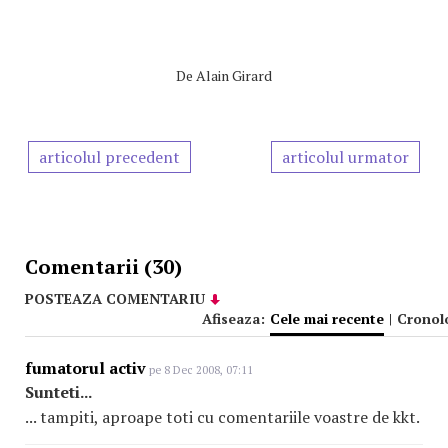
De
Alain Girard
articolul precedent
articolul urmator
Comentarii (30)
POSTEAZA COMENTARIU
Afiseaza:
Cele mai recente
|
Cronol
fumatorul activ
pe 8 Dec 2008, 07:11
Sunteti...
... tampiti, aproape toti cu comentariile voastre de kkt.