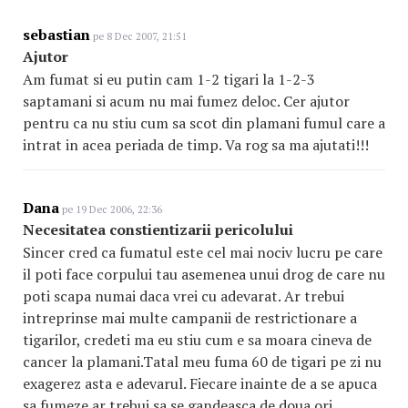
sebastian
pe 8 Dec 2007, 21:51
Ajutor
Am fumat si eu putin cam 1-2 tigari la 1-2-3
saptamani si acum nu mai fumez deloc. Cer ajutor
pentru ca nu stiu cum sa scot din plamani fumul care a
intrat in acea periada de timp. Va rog sa ma ajutati!!!
Dana
pe 19 Dec 2006, 22:36
Necesitatea constientizarii pericolului
Sincer cred ca fumatul este cel mai nociv lucru pe care
il poti face corpului tau asemenea unui drog de care nu
poti scapa numai daca vrei cu adevarat. Ar trebui
intreprinse mai multe campanii de restrictionare a
tigarilor, credeti ma eu stiu cum e sa moara cineva de
cancer la plamani.Tatal meu fuma 60 de tigari pe zi nu
exagerez asta e adevarul. Fiecare inainte de a se apuca
sa fumeze ar trebui sa se gandeasca de doua ori.