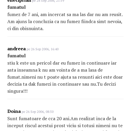
eneciprian
pe 28 Sep 2006, 21:59
fumatul
fumez de 7 ani, am incercat sa ma las dar nu am reusit.
Am ajuns la concluzia ca nu fumez fiindca simt nevoia,
ci din obisnuinta.
andreea
pe 26 Sep 2006, 16:40
fumatul
stiu k este un pericol dar eu fumez in continuare iar
asta inseamna k nu am vointa de a ma lasa de
fumat.nimeni nu t poate ajuta sa renunti aici este doar
decizia ta dak fumezi in continuare sau nu.Tu decizi
singura!!!
Doina
pe 26 Sep 2006, 08:50
Sunt fumatoare de cca 20 ani.Am realizat inca de la
inceput riscul acestui prost viciu si totusi nimeni nu te