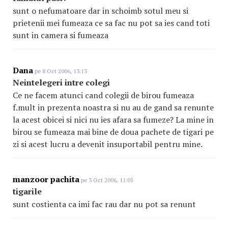
sunt o nefumatoare dar in schoimb sotul meu si
prietenii mei fumeaza ce sa fac nu pot sa ies cand toti
sunt in camera si fumeaza
Dana
pe 8 Oct 2006, 13:13
Neintelegeri intre colegi
Ce ne facem atunci cand colegii de birou fumeaza
f.mult in prezenta noastra si nu au de gand sa renunte
la acest obicei si nici nu ies afara sa fumeze? La mine in
birou se fumeaza mai bine de doua pachete de tigari pe
zi si acest lucru a devenit insuportabil pentru mine.
manzoor pachita
pe 3 Oct 2006, 11:05
tigarile
sunt costienta ca imi fac rau dar nu pot sa renunt