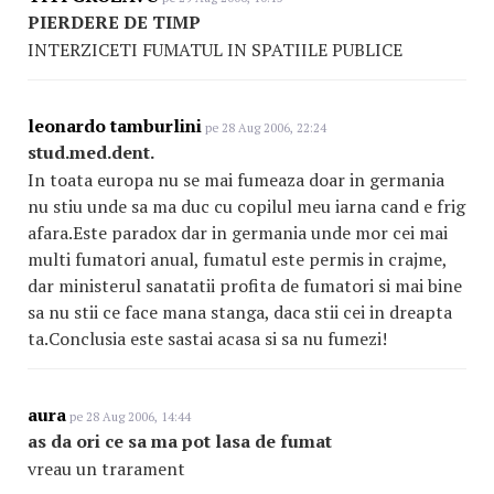
PIERDERE DE TIMP
INTERZICETI FUMATUL IN SPATIILE PUBLICE
leonardo tamburlini
pe 28 Aug 2006, 22:24
stud.med.dent.
In toata europa nu se mai fumeaza doar in germania
nu stiu unde sa ma duc cu copilul meu iarna cand e frig
afara.Este paradox dar in germania unde mor cei mai
multi fumatori anual, fumatul este permis in crajme,
dar ministerul sanatatii profita de fumatori si mai bine
sa nu stii ce face mana stanga, daca stii cei in dreapta
ta.Conclusia este sastai acasa si sa nu fumezi!
aura
pe 28 Aug 2006, 14:44
as da ori ce sa ma pot lasa de fumat
vreau un trarament