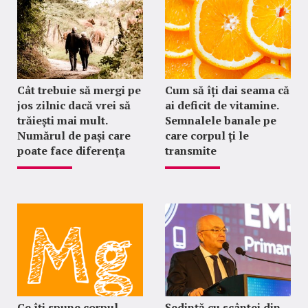
Cât trebuie să mergi pe
Cum să îți dai seama că
jos zilnic dacă vrei să
ai deficit de vitamine.
trăiești mai mult.
Semnalele banale pe
Numărul de pași care
care corpul ți le
poate face diferența
transmite
Ce îți spune corpul
Ședință cu scântei din