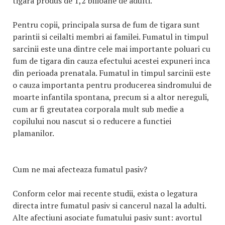
tigara produs de 1,2 bilioane de adulti.
Pentru copii, principala sursa de fum de tigara sunt
parintii si ceilalti membri ai familei. Fumatul in timpul
sarcinii este una dintre cele mai importante poluari cu
fum de tigara din cauza efectului acestei expuneri inca
din perioada prenatala. Fumatul in timpul sarcinii este
o cauza importanta pentru producerea sindromului de
moarte infantila spontana, precum si a altor nereguli,
cum ar fi greutatea corporala mult sub medie a
copilului nou nascut si o reducere a functiei
plamanilor.
Cum ne mai afecteaza fumatul pasiv?
Conform celor mai recente studii, exista o legatura
directa intre fumatul pasiv si cancerul nazal la adulti.
Alte afectiuni asociate fumatului pasiv sunt: avortul