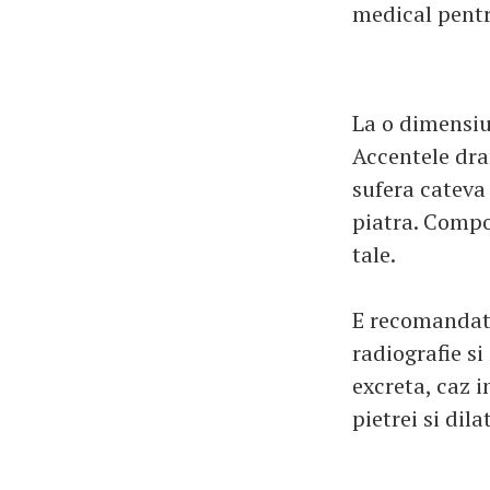
medical pentr
La o dimensiu
Accentele dra
sufera cateva 
piatra. Compoz
tale.
E recomandat 
radiografie si
excreta, caz i
pietrei si dila