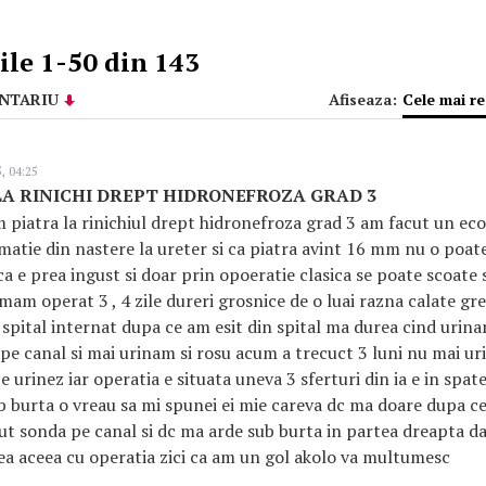
le 1-50 din 143
NTARIU
Afiseaza:
Cele mai r
, 04:25
A RINICHI DREPT HIDRONEFROZA GRAD 3
 piatra la rinichiul drept hidronefroza grad 3 am facut un eco
matie din nastere la ureter si ca piatra avint 16 mm nu o poat
a e prea ingust si doar prin opoeratie clasica se poate scoate s
 mam operat 3 , 4 zile dureri grosnice de o luai razna calate gr
n spital internat dupa ce am esit din spital ma durea cind urina
pe canal si mai urinam si rosu acum a trecuct 3 luni nu mai ur
e urinez iar operatia e situata uneva 3 sferturi din ia e in spa
b burta o vreau sa mi spunei ei mie careva dc ma doare dupa c
t sonda pe canal si dc ma arde sub burta in partea dreapta d
a aceea cu operatia zici ca am un gol akolo va multumesc