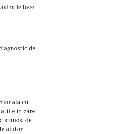
iatra le face
diagnostic de
rtionala cu
atiile in care
si sinuos, de
de ajutor