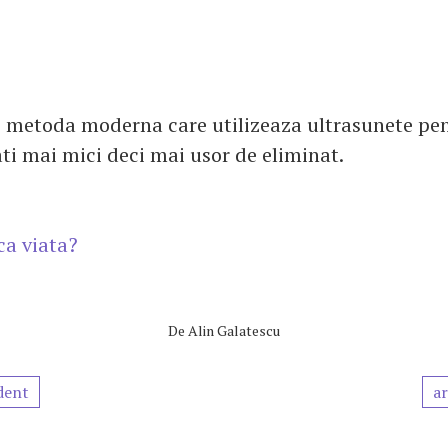
 o metoda moderna care utilizeaza ultrasunete pe
ati mai mici deci mai usor de eliminat.
ica viata?
De
Alin Galatescu
dent
ar