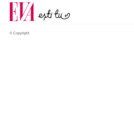
și 60 de ani. De ce te t
Carieră
pe măsură ce înaintez
Actualitate
© Copyright: