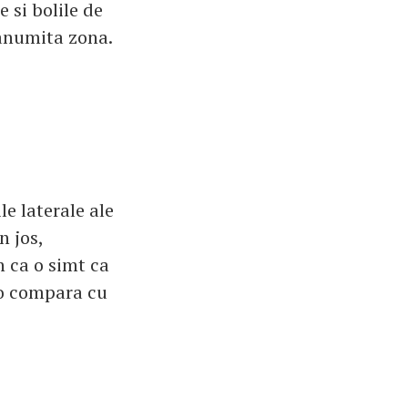
e si bolile de
 anumita zona.
le laterale ale
n jos,
 ca o simt ca
i o compara cu