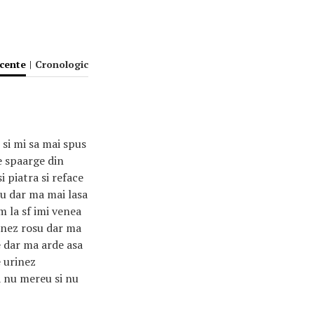
ecente
|
Cronologic
 si mi sa mai spus
e spaarge din
i piatra si reface
eu dar ma mai lasa
m la sf imi venea
inez rosu dar ma
te dar ma arde asa
e urinez
a nu mereu si nu