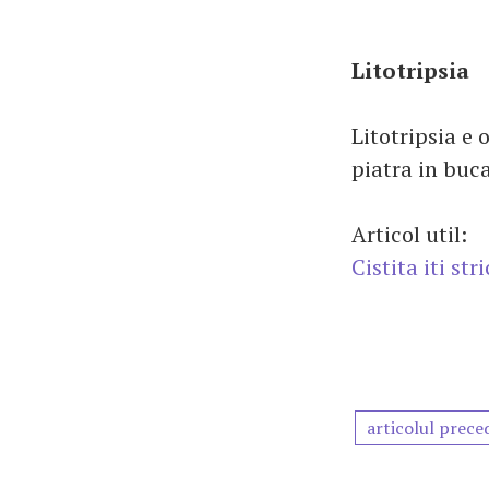
Litotripsia
Litotripsia e
piatra in buc
Articol util:
Cistita iti str
articolul prece