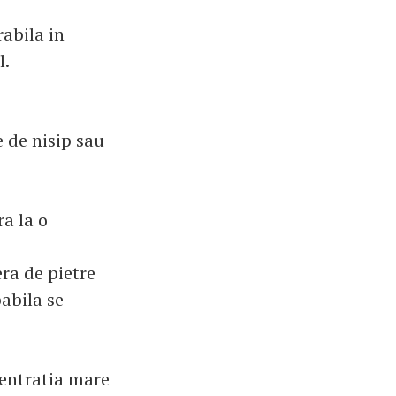
rabila in
l.
 de nisip sau
a la o
era de pietre
babila se
centratia mare