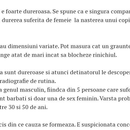
a e foarte dureroasa. Se spune ca e singura compa
 durerea suferita de femeie la nasterea unui copi
 au dimensiuni variate. Pot masura cat un graunte
nge atat de mari incat sa blocheze rinichiul.
 sunt dureroase si atunci detinatorul le descoper
radiografie de rutina.
a genul masculin, fiindca din 5 persoane care suf
unt barbati si doar una de sex feminin. Varsta pro
re 30 si 50 de ani.
ecis din ce cauza se formeaza. E suspicionata con