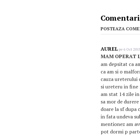
Comentarii
POSTEAZA COME
AUREL
pe 6 Oct 2015
MAM OPERAT L
am depsitat ca am
ca am si o malfor
cauza ureterului c
si ureteru in fine
am stat 14 zile i
sa mor de durere 
doare la sf dupa c
in fata undeva su
mentionez am avu
pot dormi p parte