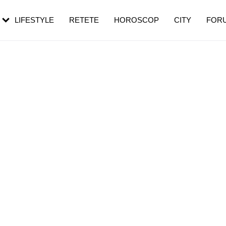
rezești mai des
Cât durează, cum te pregătești și cât
i în vârstă
de dureroasă este investigația
LIFESTYLE
RETETE
HOROSCOP
CITY
FOR