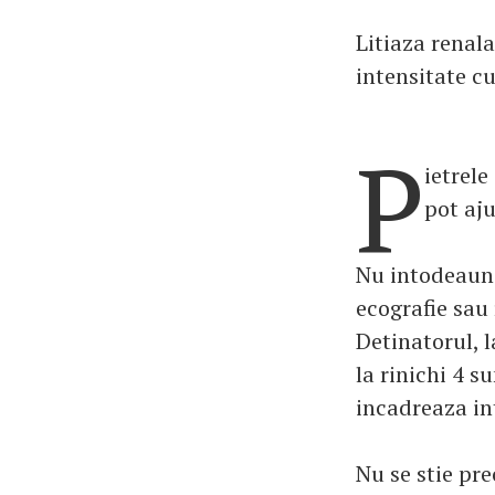
Litiaza renal
intensitate cu
P
ietrele
pot aju
Nu intodeauna
ecografie sau 
Detinatorul, l
la rinichi 4 s
incadreaza int
Nu se stie pr