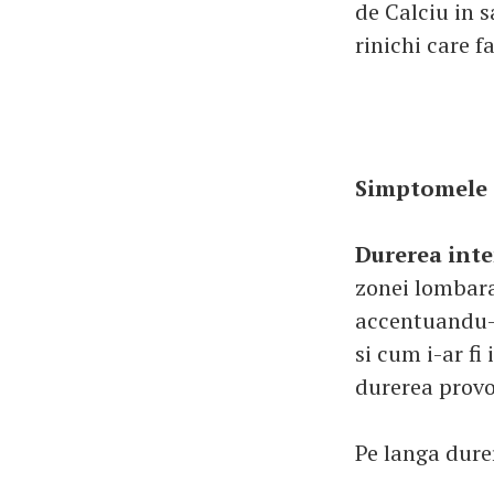
de Calciu in s
rinichi care 
Simptomele
Durerea int
zonei lombara(
accentuandu-s
si cum i-ar fi
durerea provo
Pe langa dur