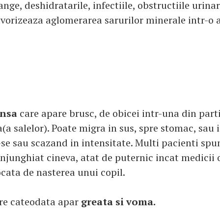
ange, deshidratarile, infectiile, obstructiile urinar
favorizeaza aglomerarea sarurilor minerale intr-o
ensa
care apare brusc, de obicei intr-una din parti
a salelor). Poate migra in sus, spre stomac, sau i
e sau scazand in intensitate. Multi pacienti spun
 injunghiat cineva, atat de puternic incat medici
cata de nasterea unui copil.
ere cateodata apar
greata si voma.