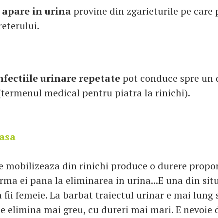
 apare in urina
provine din zgarieturile pe care p
eterului.
nfectiile urinare repetate
pot conduce spre un 
(termenul medical pentru piatra la rinichi).
oasa
e mobilizeaza din rinichi produce o durere propo
ma ei pana la eliminarea in urina...E una din situ
a fii femeie. La barbat traiectul urinar e mai lung 
se elimina mai greu, cu dureri mai mari. E nevoie 