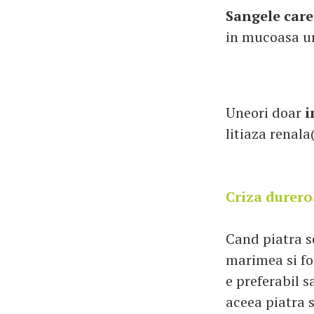
Sangele care
in mucoasa ur
Uneori doar
i
litiaza renala
Criza durer
Cand piatra s
marimea si for
e preferabil s
aceea piatra 