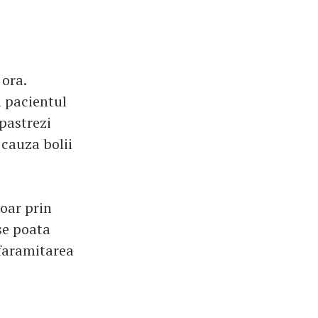
ora.
i pacientul
 pastrezi
 cauza bolii
oar prin
 se poata
 faramitarea