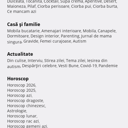
Dulceata
Tocanita
Cocktail
Supa crema
Aperitive
Desert
,
,
,
,
,
,
Maioneza
Pilaf
Ciorba perisoare
Ciorba pui
Ciorba burta
,
,
,
,
,
Ce mancam azi
Casă şi familie
Mobila bucatarie
Amenajari interioare
Mobila
Canapele
,
,
,
,
Dormitoare
Design interior
Parenting
Jurnal de mama
,
,
,
Gravide
Femei curajoase
Autism
singura
,
,
,
Actualitate
Din culise
Interviu
Stirea zilei
Tema zilei
Iesirea din
,
,
,
,
Despărţiri celebre
Vesti Bune
Covid-19
Pandemie
autism
,
,
,
,
Horoscop
Horoscop 2026
,
Horoscop 2025
,
Horoscop azi
,
Horoscop dragoste
,
Horoscop chinezesc
,
Astrologie
,
Horoscop lunar
,
Horoscop rac azi
,
Horoscop gemeni azi
,