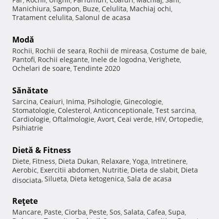
,
,
,
,
,
,
,
Manichiura
Sampon
Buze
Celulita
Machiaj ochi
,
,
,
,
,
Tratament celulita
Salonul de acasa
,
Modă
Rochii
Rochii de seara
Rochii de mireasa
Costume de baie
,
,
,
,
Pantofi
Rochii elegante
Inele de logodna
Verighete
,
,
,
,
Ochelari de soare
Tendinte 2020
,
Sănătate
Sarcina
Ceaiuri
Inima
Psihologie
Ginecologie
,
,
,
,
,
Stomatologie
Colesterol
Anticonceptionale
Test sarcina
,
,
,
,
Cardiologie
Oftalmologie
Avort
Ceai verde
HIV
Ortopedie
,
,
,
,
,
,
Psihiatrie
Dietă & Fitness
Diete
Fitness
Dieta Dukan
Relaxare
Yoga
Intretinere
,
,
,
,
,
,
Aerobic
Exercitii abdomen
Nutritie
Dieta de slabit
Dieta
,
,
,
,
Silueta
Dieta ketogenica
Sala de acasa
disociata
,
,
,
Reţete
Mancare
Paste
Ciorba
Peste
Sos
Salata
Cafea
Supa
,
,
,
,
,
,
,
,