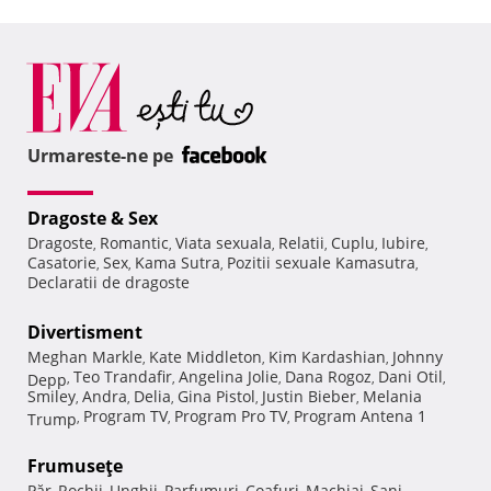
Urmareste-ne pe
Dragoste & Sex
Dragoste
Romantic
Viata sexuala
Relatii
Cuplu
Iubire
,
,
,
,
,
,
Casatorie
Sex
Kama Sutra
Pozitii sexuale Kamasutra
,
,
,
,
Declaratii de dragoste
Divertisment
Meghan Markle
Kate Middleton
Kim Kardashian
Johnny
,
,
,
Teo Trandafir
Angelina Jolie
Dana Rogoz
Dani Otil
Depp
,
,
,
,
,
Smiley
Andra
Delia
Gina Pistol
Justin Bieber
Melania
,
,
,
,
,
Program TV
Program Pro TV
Program Antena 1
Trump
,
,
,
Frumuseţe
Păr
Rochii
Unghii
Parfumuri
Coafuri
Machiaj
Sani