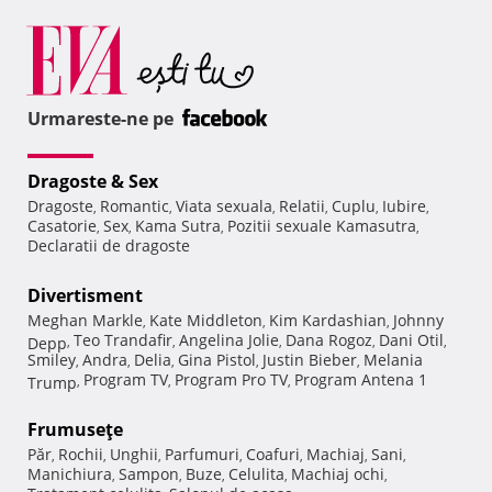
Urmareste-ne pe
Dragoste & Sex
Dragoste
Romantic
Viata sexuala
Relatii
Cuplu
Iubire
,
,
,
,
,
,
Casatorie
Sex
Kama Sutra
Pozitii sexuale Kamasutra
,
,
,
,
Declaratii de dragoste
Divertisment
Meghan Markle
Kate Middleton
Kim Kardashian
Johnny
,
,
,
Teo Trandafir
Angelina Jolie
Dana Rogoz
Dani Otil
Depp
,
,
,
,
,
Smiley
Andra
Delia
Gina Pistol
Justin Bieber
Melania
,
,
,
,
,
Program TV
Program Pro TV
Program Antena 1
Trump
,
,
,
Frumuseţe
Păr
Rochii
Unghii
Parfumuri
Coafuri
Machiaj
Sani
,
,
,
,
,
,
,
Manichiura
Sampon
Buze
Celulita
Machiaj ochi
,
,
,
,
,