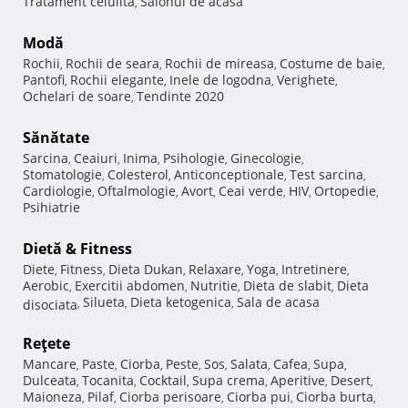
Tratament celulita
Salonul de acasa
,
Modă
Rochii
Rochii de seara
Rochii de mireasa
Costume de baie
,
,
,
,
Pantofi
Rochii elegante
Inele de logodna
Verighete
,
,
,
,
Ochelari de soare
Tendinte 2020
,
Sănătate
Sarcina
Ceaiuri
Inima
Psihologie
Ginecologie
,
,
,
,
,
Stomatologie
Colesterol
Anticonceptionale
Test sarcina
,
,
,
,
Cardiologie
Oftalmologie
Avort
Ceai verde
HIV
Ortopedie
,
,
,
,
,
,
Psihiatrie
Dietă & Fitness
Diete
Fitness
Dieta Dukan
Relaxare
Yoga
Intretinere
,
,
,
,
,
,
Aerobic
Exercitii abdomen
Nutritie
Dieta de slabit
Dieta
,
,
,
,
Silueta
Dieta ketogenica
Sala de acasa
disociata
,
,
,
Reţete
Mancare
Paste
Ciorba
Peste
Sos
Salata
Cafea
Supa
,
,
,
,
,
,
,
,
Dulceata
Tocanita
Cocktail
Supa crema
Aperitive
Desert
,
,
,
,
,
,
Maioneza
Pilaf
Ciorba perisoare
Ciorba pui
Ciorba burta
,
,
,
,
,