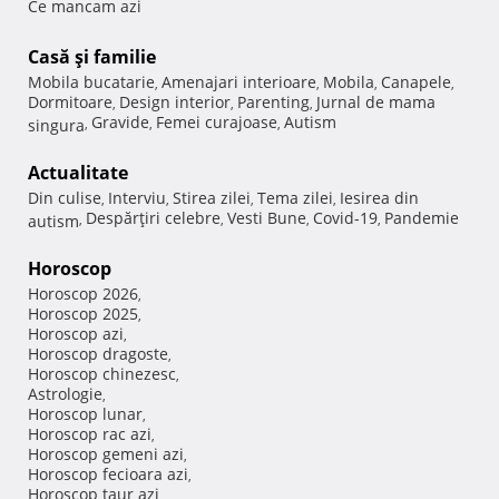
Ce mancam azi
Casă şi familie
Mobila bucatarie
Amenajari interioare
Mobila
Canapele
,
,
,
,
Dormitoare
Design interior
Parenting
Jurnal de mama
,
,
,
Gravide
Femei curajoase
Autism
singura
,
,
,
Actualitate
Din culise
Interviu
Stirea zilei
Tema zilei
Iesirea din
,
,
,
,
Despărţiri celebre
Vesti Bune
Covid-19
Pandemie
autism
,
,
,
,
Horoscop
Horoscop 2026
,
Horoscop 2025
,
Horoscop azi
,
Horoscop dragoste
,
Horoscop chinezesc
,
Astrologie
,
Horoscop lunar
,
Horoscop rac azi
,
Horoscop gemeni azi
,
Horoscop fecioara azi
,
Horoscop taur azi
,