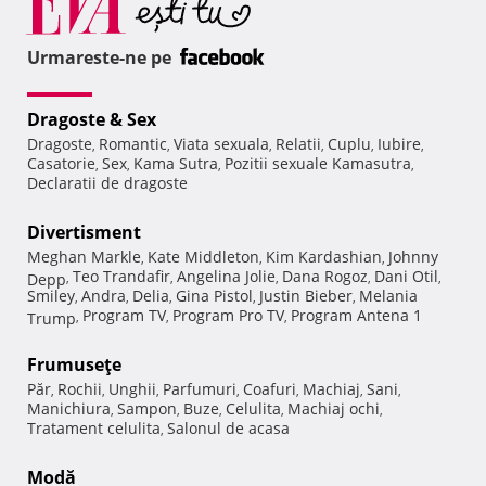
Urmareste-ne pe
Dragoste & Sex
Dragoste
Romantic
Viata sexuala
Relatii
Cuplu
Iubire
,
,
,
,
,
,
Casatorie
Sex
Kama Sutra
Pozitii sexuale Kamasutra
,
,
,
,
Declaratii de dragoste
Divertisment
Meghan Markle
Kate Middleton
Kim Kardashian
Johnny
,
,
,
Teo Trandafir
Angelina Jolie
Dana Rogoz
Dani Otil
Depp
,
,
,
,
,
Smiley
Andra
Delia
Gina Pistol
Justin Bieber
Melania
,
,
,
,
,
Program TV
Program Pro TV
Program Antena 1
Trump
,
,
,
Frumuseţe
Păr
Rochii
Unghii
Parfumuri
Coafuri
Machiaj
Sani
,
,
,
,
,
,
,
Manichiura
Sampon
Buze
Celulita
Machiaj ochi
,
,
,
,
,
Tratament celulita
Salonul de acasa
,
Modă