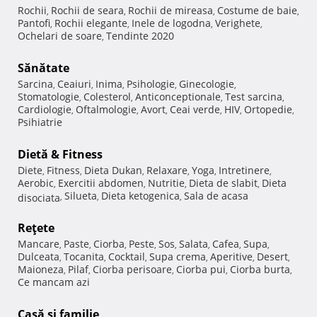
Rochii
Rochii de seara
Rochii de mireasa
Costume de baie
,
,
,
,
Pantofi
Rochii elegante
Inele de logodna
Verighete
,
,
,
,
Ochelari de soare
Tendinte 2020
,
Sănătate
Sarcina
Ceaiuri
Inima
Psihologie
Ginecologie
,
,
,
,
,
Stomatologie
Colesterol
Anticonceptionale
Test sarcina
,
,
,
,
Cardiologie
Oftalmologie
Avort
Ceai verde
HIV
Ortopedie
,
,
,
,
,
,
Psihiatrie
Dietă & Fitness
Diete
Fitness
Dieta Dukan
Relaxare
Yoga
Intretinere
,
,
,
,
,
,
Aerobic
Exercitii abdomen
Nutritie
Dieta de slabit
Dieta
,
,
,
,
Silueta
Dieta ketogenica
Sala de acasa
disociata
,
,
,
Reţete
Mancare
Paste
Ciorba
Peste
Sos
Salata
Cafea
Supa
,
,
,
,
,
,
,
,
Dulceata
Tocanita
Cocktail
Supa crema
Aperitive
Desert
,
,
,
,
,
,
Maioneza
Pilaf
Ciorba perisoare
Ciorba pui
Ciorba burta
,
,
,
,
,
Ce mancam azi
Casă şi familie