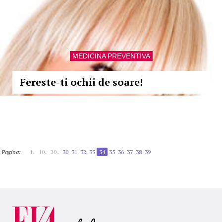
MEDICINA PREVENTIVA
Fereste-ti ochii de soare!
Pagina:
1..
10..
20..
30
31
32
33
34
35
36
37
38
39