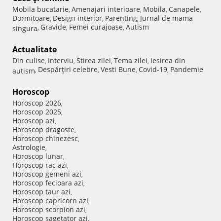
Mobila bucatarie
Amenajari interioare
Mobila
Canapele
,
,
,
,
Dormitoare
Design interior
Parenting
Jurnal de mama
,
,
,
Gravide
Femei curajoase
Autism
singura
,
,
,
Actualitate
Din culise
Interviu
Stirea zilei
Tema zilei
Iesirea din
,
,
,
,
Despărţiri celebre
Vesti Bune
Covid-19
Pandemie
autism
,
,
,
,
Horoscop
Horoscop 2026
,
Horoscop 2025
,
Horoscop azi
,
Horoscop dragoste
,
Horoscop chinezesc
,
Astrologie
,
Horoscop lunar
,
Horoscop rac azi
,
Horoscop gemeni azi
,
Horoscop fecioara azi
,
Horoscop taur azi
,
Horoscop capricorn azi
,
Horoscop scorpion azi
,
Horoscop sagetator azi
,