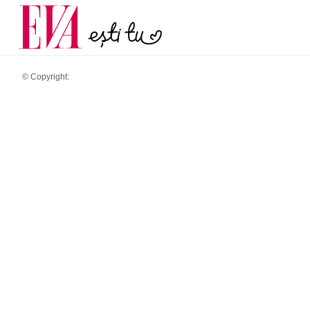
și 60 de ani. De ce te t
Carieră
pe măsură ce înaintez
Actualitate
© Copyright: