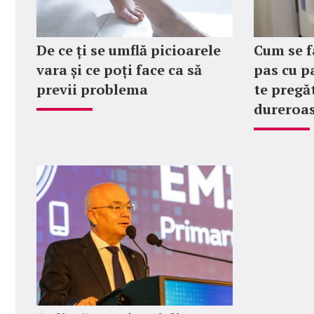
De ce ți se umflă picioarele
Cum se f
vara și ce poți face ca să
pas cu p
previi problema
te pregăt
dureroas