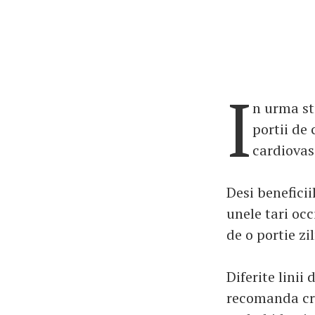
I
n urma stu
portii de 
cardiovas
Desi beneficii
unele tari oc
de o portie zil
Diferite linii
recomanda cre