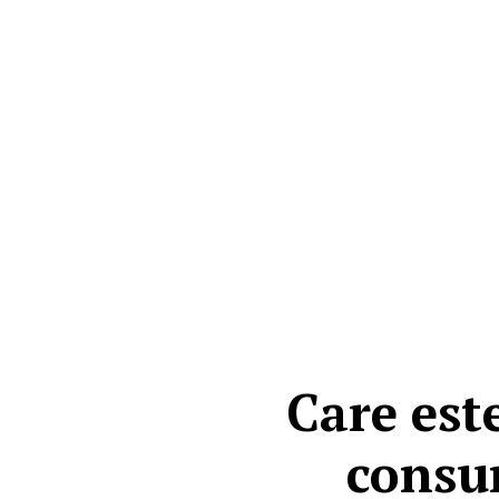
Care est
consum