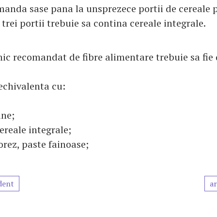
anda sase pana la unsprezece portii de cereale pe
 trei portii trebuie sa contina cereale integrale.
ic recomandat de fibre alimentare trebuie sa fie 
echivalenta cu:
ine;
ereale integrale;
orez, paste fainoase;
dent
ar