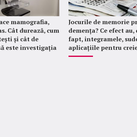
ace mamografia,
Jocurile de memorie p
as. Cât durează, cum
demența? Ce efect au, 
ești și cât de
fapt, integramele, sud
ă este investigația
aplicațiile pentru crei