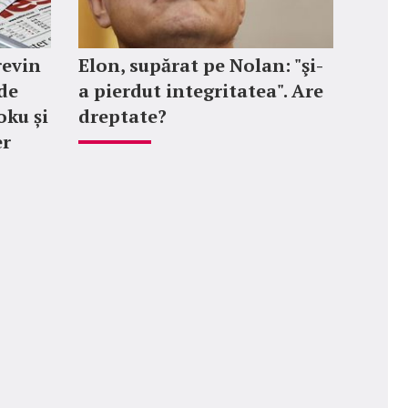
revin
Elon, supărat pe Nolan: "şi-
de
a pierdut integritatea". Are
oku și
dreptate?
er