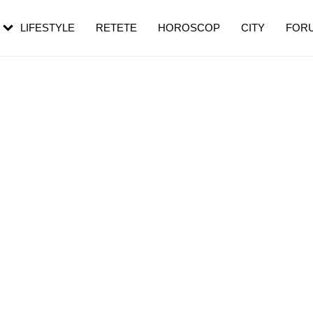
rezești mai des
Cât durează, cum te pregătești și cât
i în vârstă
de dureroasă este investigația
LIFESTYLE
RETETE
HOROSCOP
CITY
FOR