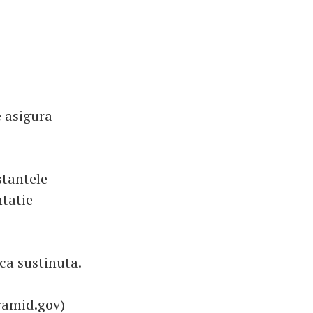
e asigura
stantele
ntatie
ica sustinuta.
ramid.gov)