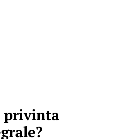
 privinta
egrale?