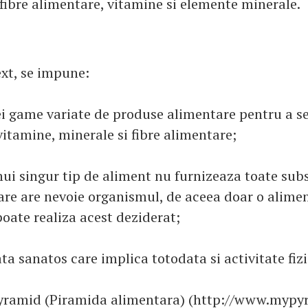
 fibre alimentare, vitamine si elemente minerale.
ext, se impune:
i game variate de produse alimentare pentru a s
vitamine, minerale si fibre alimentare;
i singur tip de aliment nu furnizeaza toate sub
care are nevoie organismul, de aceea doar o alime
poate realiza acest deziderat;
ata sanatos care implica totodata si activitate fiz
yramid (Piramida alimentara) (http://www.mypy