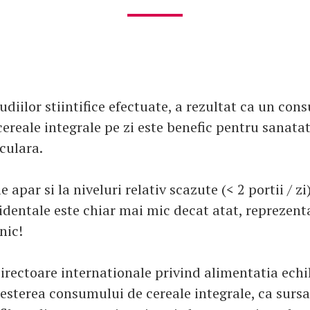
diilor stiintifice efectuate, a rezultat ca un con
cereale integrale pe zi este benefic pentru sanata
culara.
le apar si la niveluri relativ scazute (< 2 portii / z
cidentale este chiar mai mic decat atat, reprezen
nic!
 directoare internationale privind alimentatia echi
sterea consumului de cereale integrale, ca sursa