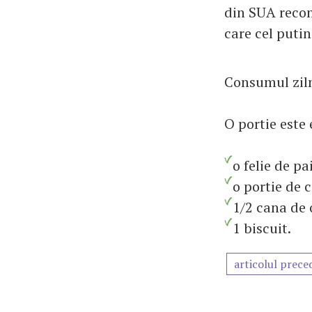
din SUA recom
care cel putin
Consumul ziln
O portie este 
o felie de pa
o portie de c
1/2 cana de 
1 biscuit.
articolul prece