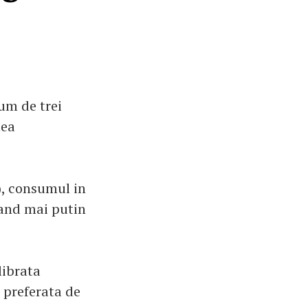
sum de trei
tea
i), consumul in
tand mai putin
librata
 preferata de