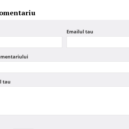
comentariu
Emailul tau
omentariului
l tau