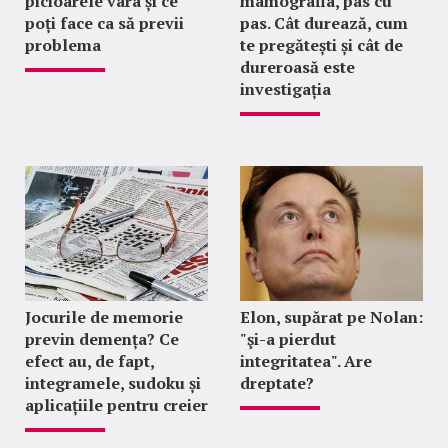
picioarele vara și ce
mamografia, pas cu
poți face ca să previi
pas. Cât durează, cum
problema
te pregătești și cât de
dureroasă este
investigația
Jocurile de memorie
Elon, supărat pe Nolan:
previn demența? Ce
"şi-a pierdut
efect au, de fapt,
integritatea". Are
integramele, sudoku și
dreptate?
aplicațiile pentru creier