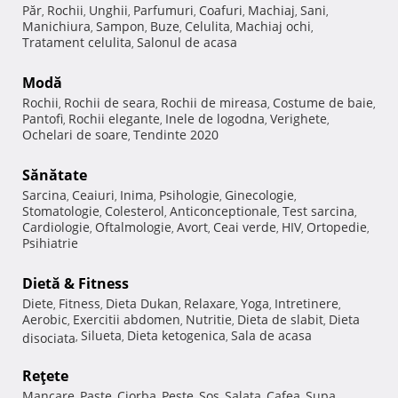
Păr
Rochii
Unghii
Parfumuri
Coafuri
Machiaj
Sani
,
,
,
,
,
,
,
Manichiura
Sampon
Buze
Celulita
Machiaj ochi
,
,
,
,
,
Tratament celulita
Salonul de acasa
,
Modă
Rochii
Rochii de seara
Rochii de mireasa
Costume de baie
,
,
,
,
Pantofi
Rochii elegante
Inele de logodna
Verighete
,
,
,
,
Ochelari de soare
Tendinte 2020
,
Sănătate
Sarcina
Ceaiuri
Inima
Psihologie
Ginecologie
,
,
,
,
,
Stomatologie
Colesterol
Anticonceptionale
Test sarcina
,
,
,
,
Cardiologie
Oftalmologie
Avort
Ceai verde
HIV
Ortopedie
,
,
,
,
,
,
Psihiatrie
Dietă & Fitness
Diete
Fitness
Dieta Dukan
Relaxare
Yoga
Intretinere
,
,
,
,
,
,
Aerobic
Exercitii abdomen
Nutritie
Dieta de slabit
Dieta
,
,
,
,
Silueta
Dieta ketogenica
Sala de acasa
disociata
,
,
,
Reţete
Mancare
Paste
Ciorba
Peste
Sos
Salata
Cafea
Supa
,
,
,
,
,
,
,
,