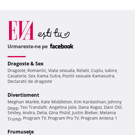
Urmareste-ne pe
Dragoste & Sex
Dragoste
Romantic
Viata sexuala
Relatii
Cuplu
Iubire
,
,
,
,
,
,
Casatorie
Sex
Kama Sutra
Pozitii sexuale Kamasutra
,
,
,
,
Declaratii de dragoste
Divertisment
Meghan Markle
Kate Middleton
Kim Kardashian
Johnny
,
,
,
Teo Trandafir
Angelina Jolie
Dana Rogoz
Dani Otil
Depp
,
,
,
,
,
Smiley
Andra
Delia
Gina Pistol
Justin Bieber
Melania
,
,
,
,
,
Program TV
Program Pro TV
Program Antena 1
Trump
,
,
,
Frumuseţe