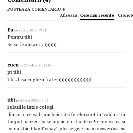
POSTEAZA COMENTARIU
Afiseaza:
Cele mai recente
|
Cronol
Eu
pe 27 Apr 2012, 09:11
Pentru tibi
Se scrie answer ::))))))))
eueu
pe 27 Feb 2011, 14:01
pt tibi
tibi.. lasa engleza frate=))))))))))))))))))))))
tibi
pe 20 Apr 2008, 15:31
relatiile intre colegi
din ce in ce vad cum baietii(si fetele) sunt in "calduri" in
timpul pauzei sau se pipaie.nu stiu de ce!recunosc ca si
eu nu stau bland"whay". please give me a unswer(asa se