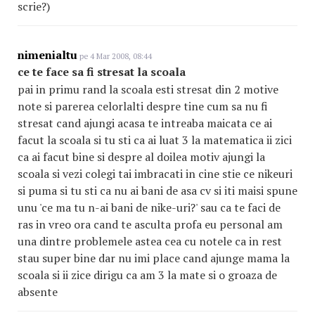
scrie?)
nimenialtu
pe 4 Mar 2008, 08:44
ce te face sa fi stresat la scoala
pai in primu rand la scoala esti stresat din 2 motive
note si parerea celorlalti despre tine cum sa nu fi
stresat cand ajungi acasa te intreaba maicata ce ai
facut la scoala si tu sti ca ai luat 3 la matematica ii zici
ca ai facut bine si despre al doilea motiv ajungi la
scoala si vezi colegi tai imbracati in cine stie ce nikeuri
si puma si tu sti ca nu ai bani de asa cv si iti maisi spune
unu 'ce ma tu n-ai bani de nike-uri?' sau ca te faci de
ras in vreo ora cand te asculta profa eu personal am
una dintre problemele astea cea cu notele ca in rest
stau super bine dar nu imi place cand ajunge mama la
scoala si ii zice dirigu ca am 3 la mate si o groaza de
absente