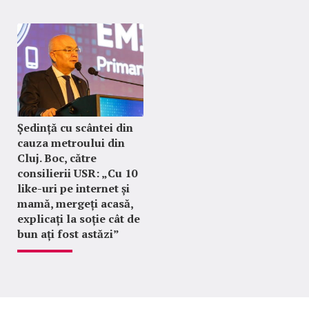
Ședință cu scântei din
cauza metroului din
Cluj. Boc, către
consilierii USR: „Cu 10
like-uri pe internet și
mamă, mergeți acasă,
explicați la soție cât de
bun ați fost astăzi”