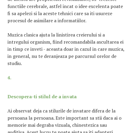
functiile cerebrale, astfel incat o idee excelenta poate
fi sa apelezi si la aceste tehnici care sa iti usureze
procesul de asimilare a informatiilor.
Muzica clasica ajuta la linistirea creierului si a
intregului organism, fiind recomandabila ascultarea ei
in timp ce inveti - aceasta doar in cazul in care muzica,
in general, nu te deranjeaza pe parcursul orelor de
studiu.
4.
Descopera-ti stilul de a invata
Ai observat deja ca stilurile de invatare difera de la
persoana la persoana. Este important sa stii daca ai o
memorie mai degraba vizuala, chinestezica sau
auditiva. Acest lucru te poate ajuta sa iti adaptezi