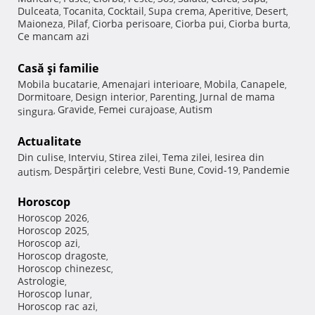
Dulceata
Tocanita
Cocktail
Supa crema
Aperitive
Desert
,
,
,
,
,
,
Maioneza
Pilaf
Ciorba perisoare
Ciorba pui
Ciorba burta
,
,
,
,
,
Ce mancam azi
Casă şi familie
Mobila bucatarie
Amenajari interioare
Mobila
Canapele
,
,
,
,
Dormitoare
Design interior
Parenting
Jurnal de mama
,
,
,
Gravide
Femei curajoase
Autism
singura
,
,
,
Actualitate
Din culise
Interviu
Stirea zilei
Tema zilei
Iesirea din
,
,
,
,
Despărţiri celebre
Vesti Bune
Covid-19
Pandemie
autism
,
,
,
,
Horoscop
Horoscop 2026
,
Horoscop 2025
,
Horoscop azi
,
Horoscop dragoste
,
Horoscop chinezesc
,
Astrologie
,
Horoscop lunar
,
Horoscop rac azi
,