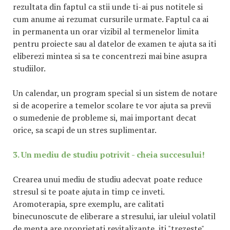
rezultata din faptul ca stii unde ti-ai pus notitele si
cum anume ai rezumat cursurile urmate. Faptul ca ai
in permanenta un orar vizibil al termenelor limita
pentru proiecte sau al datelor de examen te ajuta sa iti
eliberezi mintea si sa te concentrezi mai bine asupra
studiilor.
Un calendar, un program special si un sistem de notare
si de acoperire a temelor scolare te vor ajuta sa previi
o sumedenie de probleme si, mai important decat
orice, sa scapi de un stres suplimentar.
3. Un mediu de studiu potrivit - cheia succesului!
Crearea unui mediu de studiu adecvat poate reduce
stresul si te poate ajuta in timp ce inveti.
Aromoterapia, spre exemplu, are calitati
binecunoscute de eliberare a stresului, iar uleiul volatil
de menta are proprietati revitalizante, iti "trezeste"