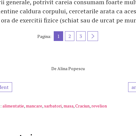
rii generale, potrivit careia consumam foarte mult
entine caldura corpului, cercetarile arata ca aces
ra de exercitii fizice (schiat sau de urcat pe mun
1
2
3
Pagina:
De
Alina Popescu
dent
ar
:
alimentatie
,
mancare
,
sarbatori
,
masa
,
Craciun
,
revelion