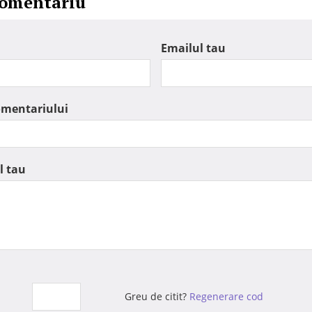
comentariu
Emailul tau
omentariului
l tau
Greu de citit?
Regenerare cod