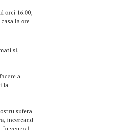
l orei 16.00,
casa la ore
mati si,
facere a
i la
nostru sufera
ra, incercand
. In general,