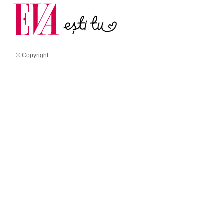
și 60 de ani. De ce te t
Carieră
pe măsură ce înaintez
Actualitate
© Copyright: