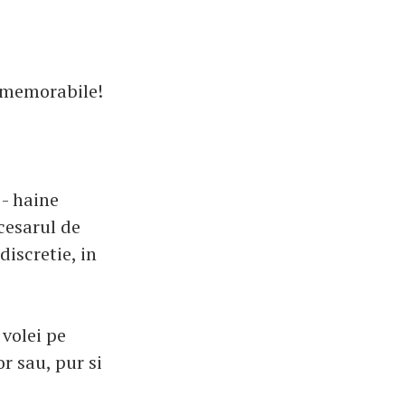
e memorabile!
 - haine
cesarul de
discretie, in
 volei pe
or sau, pur si