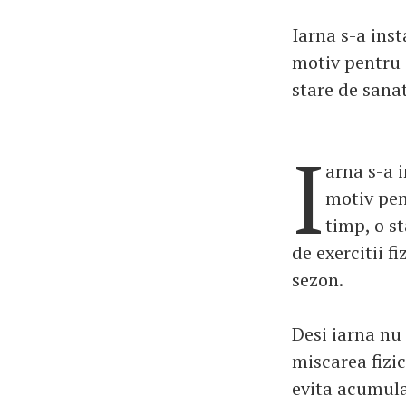
Iarna s-a inst
motiv pentru 
stare de sanat
I
arna s-a 
motiv pen
timp, o st
de exercitii f
sezon.
Desi iarna nu 
miscarea fizic
evita acumula