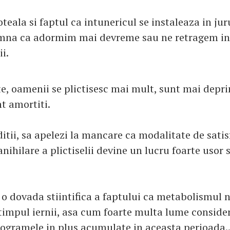
eala si faptul ca intunericul se instaleaza in juru
mna ca adormim mai devreme sau ne retragem in 
i.
e, oamenii se plictisesc mai mult, sunt mai depri
t amortiti.
itii, sa apelezi la mancare ca modalitate de satis
anihilare a plictiselii devine un lucru foarte usor s
i o dovada stiintifica a faptului ca metabolismul 
 timpul iernii, asa cum foarte multa lume conside
ilogramele in plus acumulate in aceasta perioada..