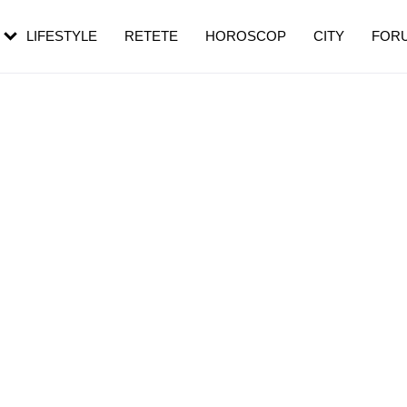
rezești mai des
Cât durează, cum te pregătești și cât
i în vârstă
de dureroasă este investigația
LIFESTYLE
RETETE
HOROSCOP
CITY
FOR