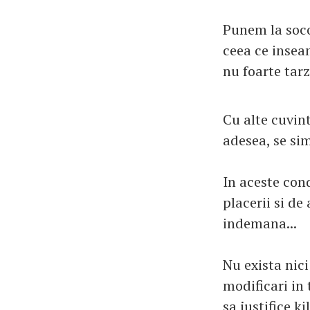
Punem la socot
ceea ce insea
nu foarte tarzi
Cu alte cuvint
adesea, se sim
In aceste cond
placerii si de 
indemana...
Nu exista nic
modificari in
sa justifice k