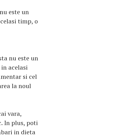
 nu este un
celasi timp, o
sta nu este un
in acelasi
imentar si cel
area la noul
cai vara,
 In plus, poti
bari in dieta