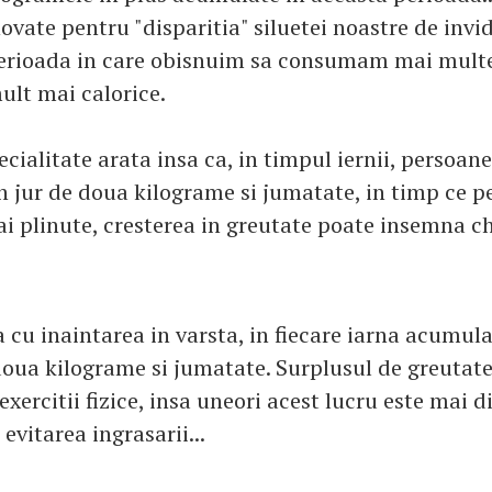
vate pentru "disparitia" siluetei noastre de invi
perioada in care obisnuim sa consumam mai multe
ult mai calorice.
ecialitate arata insa ca, in timpul iernii, persoan
 jur de doua kilograme si jumatate, in timp ce p
i plinute, cresterea in greutate poate insemna ch
a cu inaintarea in varsta, in fiecare iarna acumu
oua kilograme si jumatate. Surplusul de greutate
exercitii fizice, insa uneori acest lucru este mai di
 evitarea ingrasarii...