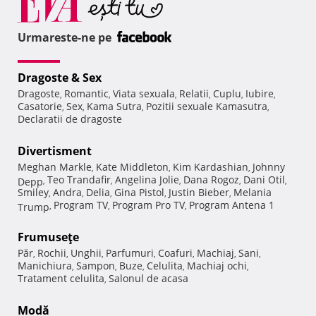
Urmareste-ne pe
Dragoste & Sex
Dragoste
Romantic
Viata sexuala
Relatii
Cuplu
Iubire
,
,
,
,
,
,
Casatorie
Sex
Kama Sutra
Pozitii sexuale Kamasutra
,
,
,
,
Declaratii de dragoste
Divertisment
Meghan Markle
Kate Middleton
Kim Kardashian
Johnny
,
,
,
Teo Trandafir
Angelina Jolie
Dana Rogoz
Dani Otil
Depp
,
,
,
,
,
Smiley
Andra
Delia
Gina Pistol
Justin Bieber
Melania
,
,
,
,
,
Program TV
Program Pro TV
Program Antena 1
Trump
,
,
,
Frumuseţe
Păr
Rochii
Unghii
Parfumuri
Coafuri
Machiaj
Sani
,
,
,
,
,
,
,
Manichiura
Sampon
Buze
Celulita
Machiaj ochi
,
,
,
,
,
Tratament celulita
Salonul de acasa
,
Modă