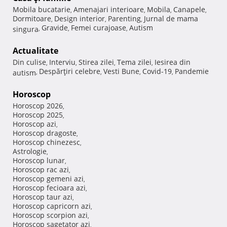
Mobila bucatarie
Amenajari interioare
Mobila
Canapele
,
,
,
,
Dormitoare
Design interior
Parenting
Jurnal de mama
,
,
,
Gravide
Femei curajoase
Autism
singura
,
,
,
Actualitate
Din culise
Interviu
Stirea zilei
Tema zilei
Iesirea din
,
,
,
,
Despărţiri celebre
Vesti Bune
Covid-19
Pandemie
autism
,
,
,
,
Horoscop
Horoscop 2026
,
Horoscop 2025
,
Horoscop azi
,
Horoscop dragoste
,
Horoscop chinezesc
,
Astrologie
,
Horoscop lunar
,
Horoscop rac azi
,
Horoscop gemeni azi
,
Horoscop fecioara azi
,
Horoscop taur azi
,
Horoscop capricorn azi
,
Horoscop scorpion azi
,
Horoscop sagetator azi
,