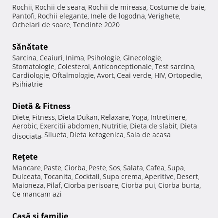
Rochii
Rochii de seara
Rochii de mireasa
Costume de baie
,
,
,
,
Pantofi
Rochii elegante
Inele de logodna
Verighete
,
,
,
,
Ochelari de soare
Tendinte 2020
,
Sănătate
Sarcina
Ceaiuri
Inima
Psihologie
Ginecologie
,
,
,
,
,
Stomatologie
Colesterol
Anticonceptionale
Test sarcina
,
,
,
,
Cardiologie
Oftalmologie
Avort
Ceai verde
HIV
Ortopedie
,
,
,
,
,
,
Psihiatrie
Dietă & Fitness
Diete
Fitness
Dieta Dukan
Relaxare
Yoga
Intretinere
,
,
,
,
,
,
Aerobic
Exercitii abdomen
Nutritie
Dieta de slabit
Dieta
,
,
,
,
Silueta
Dieta ketogenica
Sala de acasa
disociata
,
,
,
Reţete
Mancare
Paste
Ciorba
Peste
Sos
Salata
Cafea
Supa
,
,
,
,
,
,
,
,
Dulceata
Tocanita
Cocktail
Supa crema
Aperitive
Desert
,
,
,
,
,
,
Maioneza
Pilaf
Ciorba perisoare
Ciorba pui
Ciorba burta
,
,
,
,
,
Ce mancam azi
Casă şi familie