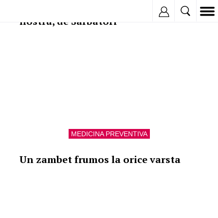
Remedii homeopatice in ajutorul
Inregistreaza
nostru, de Sarbatori
MEDICINA PREVENTIVA
Un zambet frumos la orice varsta