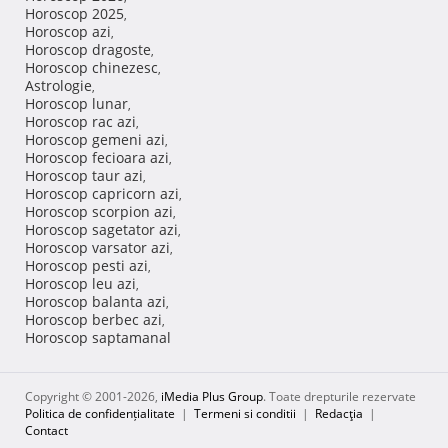
Horoscop 2025
,
Horoscop azi
,
Horoscop dragoste
,
Horoscop chinezesc
,
Astrologie
,
Horoscop lunar
,
Horoscop rac azi
,
Horoscop gemeni azi
,
Horoscop fecioara azi
,
Horoscop taur azi
,
Horoscop capricorn azi
,
Horoscop scorpion azi
,
Horoscop sagetator azi
,
Horoscop varsator azi
,
Horoscop pesti azi
,
Horoscop leu azi
,
Horoscop balanta azi
,
Horoscop berbec azi
,
Horoscop saptamanal
Copyright © 2001-2026,
iMedia Plus Group
. Toate drepturile rezervate
Politica de confidențialitate
|
Termeni si conditii
|
Redacţia
|
Contact