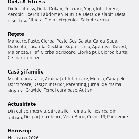
Dietă & Fitness
Diete
Fitness
Dieta Dukan
Relaxare
Yoga
Intretinere
,
,
,
,
,
,
Aerobic
Exercitii abdomen
Nutritie
Dieta de slabit
Dieta
,
,
,
,
Silueta
Dieta ketogenica
Sala de acasa
disociata
,
,
,
Reţete
Mancare
Paste
Ciorba
Peste
Sos
Salata
Cafea
Supa
,
,
,
,
,
,
,
,
Dulceata
Tocanita
Cocktail
Supa crema
Aperitive
Desert
,
,
,
,
,
,
Maioneza
Pilaf
Ciorba perisoare
Ciorba pui
Ciorba burta
,
,
,
,
,
Ce mancam azi
Casă şi familie
Mobila bucatarie
Amenajari interioare
Mobila
Canapele
,
,
,
,
Dormitoare
Design interior
Parenting
Jurnal de mama
,
,
,
Gravide
Femei curajoase
Autism
singura
,
,
,
Actualitate
Din culise
Interviu
Stirea zilei
Tema zilei
Iesirea din
,
,
,
,
Despărţiri celebre
Vesti Bune
Covid-19
Pandemie
autism
,
,
,
,
Horoscop
Horoscop 2026
,