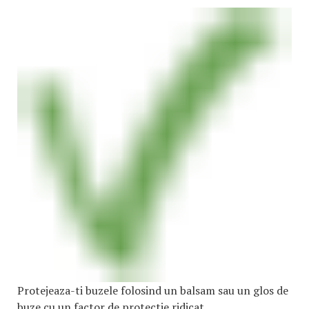
Protejeaza-ti buzele folosind un balsam sau un glos de
buze cu un factor de protectie ridicat.