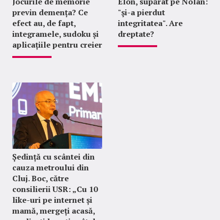
Jocurile de memorie
Elon, supărat pe Nolan:
previn demența? Ce
"şi-a pierdut
efect au, de fapt,
integritatea". Are
integramele, sudoku și
dreptate?
aplicațiile pentru creier
Ședință cu scântei din
cauza metroului din
Cluj. Boc, către
consilierii USR: „Cu 10
like-uri pe internet și
mamă, mergeți acasă,