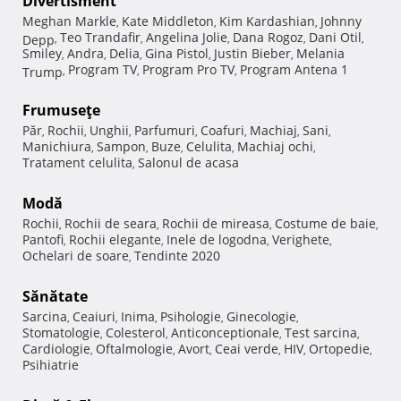
Divertisment
Meghan Markle
Kate Middleton
Kim Kardashian
Johnny
,
,
,
Teo Trandafir
Angelina Jolie
Dana Rogoz
Dani Otil
Depp
,
,
,
,
,
Smiley
Andra
Delia
Gina Pistol
Justin Bieber
Melania
,
,
,
,
,
Program TV
Program Pro TV
Program Antena 1
Trump
,
,
,
Frumuseţe
Păr
Rochii
Unghii
Parfumuri
Coafuri
Machiaj
Sani
,
,
,
,
,
,
,
Manichiura
Sampon
Buze
Celulita
Machiaj ochi
,
,
,
,
,
Tratament celulita
Salonul de acasa
,
Modă
Rochii
Rochii de seara
Rochii de mireasa
Costume de baie
,
,
,
,
Pantofi
Rochii elegante
Inele de logodna
Verighete
,
,
,
,
Ochelari de soare
Tendinte 2020
,
Sănătate
Sarcina
Ceaiuri
Inima
Psihologie
Ginecologie
,
,
,
,
,
Stomatologie
Colesterol
Anticonceptionale
Test sarcina
,
,
,
,
Cardiologie
Oftalmologie
Avort
Ceai verde
HIV
Ortopedie
,
,
,
,
,
,
Psihiatrie