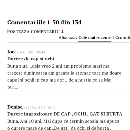
Comentariile 1-50 din 134
POSTEAZA COMENTARIU
Afiseaza:
Cele mai recente
|
Cronol
Ion
pe 6 Iun 2023, 06:18
Durere de cap si ochi
Buna ziua ...deja vreo 2 ani am probleme mari ma
trezesc dimineatea am greata la stomac tare ma doare
capul si ochii in cap ma dor ...deja nustiu ce sa Mai
fac....
Denisa
pe 23 Oct 2015, 14:46
Durere ingrozitoare DE CAP , OCHI , GAT SI BURTA
Buna. Am 10 ani. Mai dupa ce termin scoala ma apuca
o durere mare de cap..De gat , de ochi si de burta .