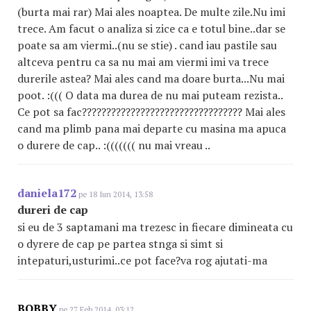
(burta mai rar) Mai ales noaptea. De multe zile.Nu imi
trece. Am facut o analiza si zice ca e totul bine..dar se
poate sa am viermi..(nu se stie) . cand iau pastile sau
altceva pentru ca sa nu mai am viermi imi va trece
durerile astea? Mai ales cand ma doare burta...Nu mai
poot. :((( O data ma durea de nu mai puteam rezista..
Ce pot sa fac????????????????????????????????? Mai ales
cand ma plimb pana mai departe cu masina ma apuca
o durere de cap.. :((((((( nu mai vreau ..
daniela172
pe 18 Iun 2014, 13:58
dureri de cap
si eu de 3 saptamani ma trezesc in fiecare dimineata cu
o dyrere de cap pe partea stnga si simt si
intepaturi,usturimi..ce pot face?va rog ajutati-ma
BOBBY
pe 27 Feb 2014, 03:12