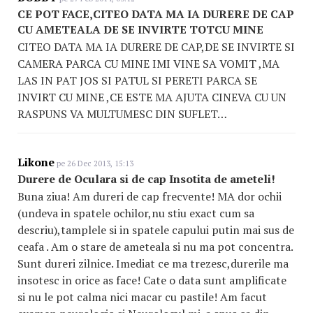
CE POT FACE,CITEO DATA MA IA DURERE DE CAP
CU AMETEALA DE SE INVIRTE TOTCU MINE
CITEO DATA MA IA DURERE DE CAP,DE SE INVIRTE SI
CAMERA PARCA CU MINE IMI VINE SA VOMIT ,MA
LAS IN PAT JOS SI PATUL SI PERETI PARCA SE
INVIRT CU MINE ,CE ESTE MA AJUTA CINEVA CU UN
RASPUNS VA MULTUMESC DIN SUFLET…
Likone
pe 26 Dec 2013, 15:13
Durere de Oculara si de cap Insotita de ameteli!
Buna ziua! Am dureri de cap frecvente! MA dor ochii
(undeva in spatele ochilor,nu stiu exact cum sa
descriu),tamplele si in spatele capului putin mai sus de
ceafa . Am o stare de ameteala si nu ma pot concentra.
Sunt dureri zilnice. Imediat ce ma trezesc,durerile ma
insotesc in orice as face! Cate o data sunt amplificate
si nu le pot calma nici macar cu pastile! Am facut