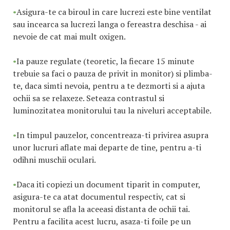
•
Asigura-te ca biroul in care lucrezi este bine ventilat
sau incearca sa lucrezi langa o fereastra deschisa - ai
nevoie de cat mai mult oxigen.
•
Ia pauze regulate (teoretic, la fiecare 15 minute
trebuie sa faci o pauza de privit in monitor) si plimba-
te, daca simti nevoia, pentru a te dezmorti si a ajuta
ochii sa se relaxeze. Seteaza contrastul si
luminozitatea monitorului tau la niveluri acceptabile.
•
In timpul pauzelor, concentreaza-ti privirea asupra
unor lucruri aflate mai departe de tine, pentru a-ti
odihni muschii oculari.
•
Daca iti copiezi un document tiparit in computer,
asigura-te ca atat documentul respectiv, cat si
monitorul se afla la aceeasi distanta de ochii tai.
Pentru a facilita acest lucru, asaza-ti foile pe un