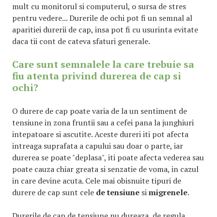
mult cu monitorul si computerul, o sursa de stres
pentru vedere... Durerile de ochi pot fi un semnal al
aparitiei durerii de cap, insa pot fi cu usurinta evitate
daca tii cont de cateva sfaturi generale.
Care sunt semnalele la care trebuie sa
fiu atenta privind durerea de cap si
ochi?
O durere de cap poate varia de la un sentiment de
tensiune in zona fruntii sau a cefei pana la junghiuri
intepatoare si ascutite. Aceste dureri iti pot afecta
intreaga suprafata a capului sau doar o parte, iar
durerea se poate "deplasa", iti poate afecta vederea sau
poate cauza chiar greata si senzatie de voma, in cazul
in care devine acuta. Cele mai obisnuite tipuri de
durere de cap sunt cele
de tensiune
si
migrenele
.
Durerile de cap de tensiune nu dureaza, de regula,