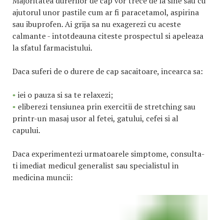
Majoritatea durerilor de cap vor trece de la sine sau cu
ajutorul unor pastile cum ar fi paracetamol, aspirina
sau ibuprofen. Ai grija sa nu exagerezi cu aceste
calmante - intotdeauna citeste prospectul si apeleaza
la sfatul farmacistului.
Daca suferi de o durere de cap sacaitoare, incearca sa:
•
iei o pauza si sa te relaxezi;
•
eliberezi tensiunea prin exercitii de stretching sau
printr-un masaj usor al fetei, gatului, cefei si al
capului.
Daca experimentezi urmatoarele simptome, consulta-
ti imediat medicul generalist sau specialistul in
medicina muncii: