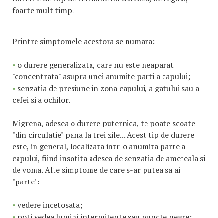
foarte mult timp.
Printre simptomele acestora se numara:
•
o durere generalizata, care nu este neaparat
"concentrata" asupra unei anumite parti a capului;
•
senzatia de presiune in zona capului, a gatului sau a
cefei si a ochilor.
Migrena, adesea o durere puternica, te poate scoate
"din circulatie" pana la trei zile... Acest tip de durere
este, in general, localizata intr-o anumita parte a
capului, fiind insotita adesea de senzatia de ameteala si
de voma. Alte simptome de care s-ar putea sa ai
"parte":
•
vedere incetosata;
•
poti vedea lumini intermitente sau puncte negre;