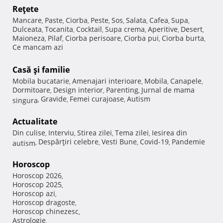
Reţete
Mancare
Paste
Ciorba
Peste
Sos
Salata
Cafea
Supa
,
,
,
,
,
,
,
,
Dulceata
Tocanita
Cocktail
Supa crema
Aperitive
Desert
,
,
,
,
,
,
Maioneza
Pilaf
Ciorba perisoare
Ciorba pui
Ciorba burta
,
,
,
,
,
Ce mancam azi
Casă şi familie
Mobila bucatarie
Amenajari interioare
Mobila
Canapele
,
,
,
,
Dormitoare
Design interior
Parenting
Jurnal de mama
,
,
,
Gravide
Femei curajoase
Autism
singura
,
,
,
Actualitate
Din culise
Interviu
Stirea zilei
Tema zilei
Iesirea din
,
,
,
,
Despărţiri celebre
Vesti Bune
Covid-19
Pandemie
autism
,
,
,
,
Horoscop
Horoscop 2026
,
Horoscop 2025
,
Horoscop azi
,
Horoscop dragoste
,
Horoscop chinezesc
,
Astrologie
,