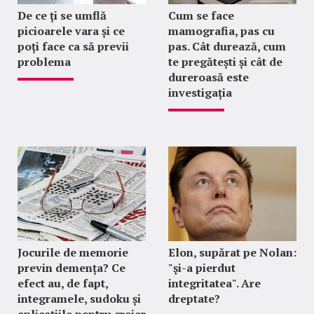
De ce ți se umflă
Cum se face
picioarele vara și ce
mamografia, pas cu
poți face ca să previi
pas. Cât durează, cum
problema
te pregătești și cât de
dureroasă este
investigația
Jocurile de memorie
Elon, supărat pe Nolan:
previn demența? Ce
"şi-a pierdut
efect au, de fapt,
integritatea". Are
integramele, sudoku și
dreptate?