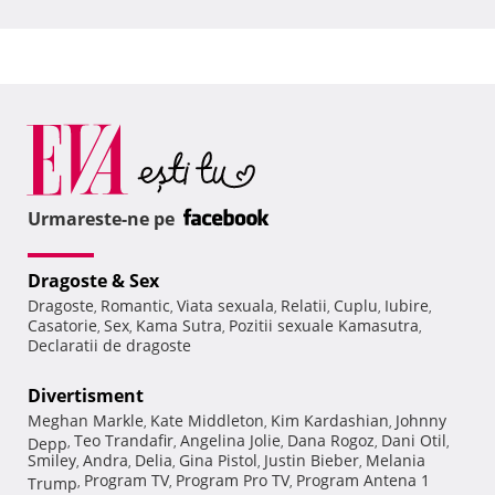
Urmareste-ne pe
Dragoste & Sex
Dragoste
Romantic
Viata sexuala
Relatii
Cuplu
Iubire
,
,
,
,
,
,
Casatorie
Sex
Kama Sutra
Pozitii sexuale Kamasutra
,
,
,
,
Declaratii de dragoste
Divertisment
Meghan Markle
Kate Middleton
Kim Kardashian
Johnny
,
,
,
Teo Trandafir
Angelina Jolie
Dana Rogoz
Dani Otil
Depp
,
,
,
,
,
Smiley
Andra
Delia
Gina Pistol
Justin Bieber
Melania
,
,
,
,
,
Program TV
Program Pro TV
Program Antena 1
Trump
,
,
,