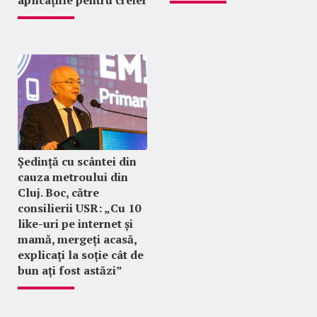
aplicațiile pentru creier
Ședință cu scântei din
cauza metroului din
Cluj. Boc, către
consilierii USR: „Cu 10
like-uri pe internet și
mamă, mergeți acasă,
explicați la soție cât de
bun ați fost astăzi”