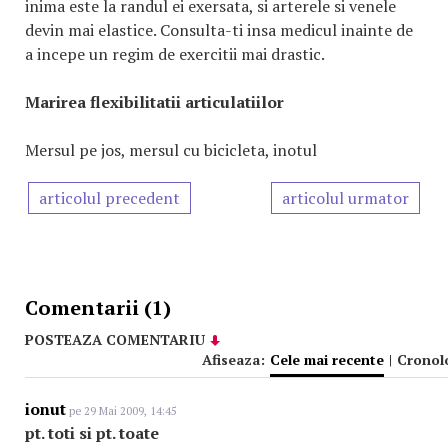
inima este la randul ei exersata, si arterele si venele
devin mai elastice. Consulta-ti insa medicul inainte de
a incepe un regim de exercitii mai drastic.
Marirea flexibilitatii articulatiilor
Mersul pe jos, mersul cu bicicleta, inotul
articolul precedent
articolul urmator
Comentarii (1)
POSTEAZA COMENTARIU
Afiseaza:
Cele mai recente
|
Cronol
ionut
pe 29 Mai 2009, 14:45
pt. toti si pt. toate