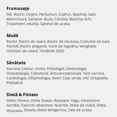
Frumuseţe
Păr
Rochii
Unghii
Parfumuri
Coafuri
Machiaj
Sani
,
,
,
,
,
,
,
Manichiura
Sampon
Buze
Celulita
Machiaj ochi
,
,
,
,
,
Tratament celulita
Salonul de acasa
,
Modă
Rochii
Rochii de seara
Rochii de mireasa
Costume de baie
,
,
,
,
Pantofi
Rochii elegante
Inele de logodna
Verighete
,
,
,
,
Ochelari de soare
Tendinte 2020
,
Sănătate
Sarcina
Ceaiuri
Inima
Psihologie
Ginecologie
,
,
,
,
,
Stomatologie
Colesterol
Anticonceptionale
Test sarcina
,
,
,
,
Cardiologie
Oftalmologie
Avort
Ceai verde
HIV
Ortopedie
,
,
,
,
,
,
Psihiatrie
Dietă & Fitness
Diete
Fitness
Dieta Dukan
Relaxare
Yoga
Intretinere
,
,
,
,
,
,
Aerobic
Exercitii abdomen
Nutritie
Dieta de slabit
Dieta
,
,
,
,
Silueta
Dieta ketogenica
Sala de acasa
disociata
,
,
,