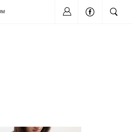
Nu ai cont?
Inregistreaza-
UM