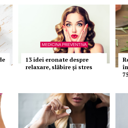
MEDICINA PREVENTIVA
de
13 idei eronate despre
R
relaxare, slăbire și stres
î
7