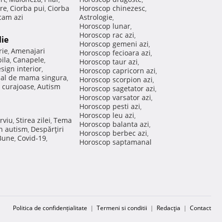
re
Ciorba pui
Ciorba
Horoscop chinezesc
,
,
,
am azi
Astrologie
,
Horoscop lunar
,
Horoscop rac azi
,
lie
Horoscop gemeni azi
,
rie
Amenajari
,
Horoscop fecioara azi
,
ila
Canapele
,
,
Horoscop taur azi
,
sign interior
,
Horoscop capricorn azi
,
nal de mama singura
,
Horoscop scorpion azi
,
 curajoase
Autism
,
Horoscop sagetator azi
,
Horoscop varsator azi
,
Horoscop pesti azi
,
Horoscop leu azi
,
rviu
Stirea zilei
Tema
,
,
Horoscop balanta azi
,
in autism
Despărţiri
,
Horoscop berbec azi
,
 Bune
Covid-19
,
,
Horoscop saptamanal
Politica de confidențialitate
|
Termeni si conditii
|
Redacţia
|
Contact