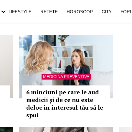
rebui să mergi
și 60 de ani. De ce te trezești mai des
pe măsură ce înaintezi în vârstă
LIFESTYLE
RETETE
HOROSCOP
CITY
FOR
MEDICINA PREVENTIVA
6 minciuni pe care le aud
medicii și de ce nu este
deloc în interesul tău să le
spui