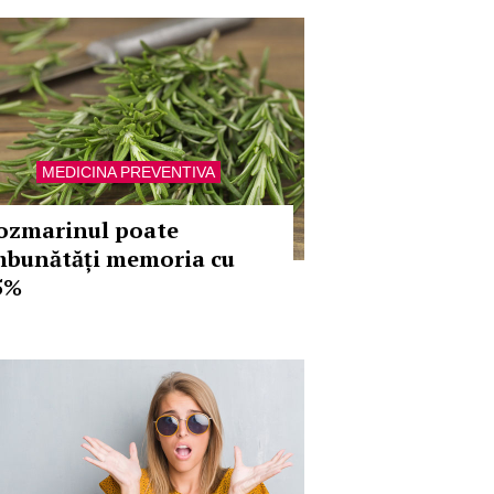
MEDICINA PREVENTIVA
ozmarinul poate
mbunătăți memoria cu
5%