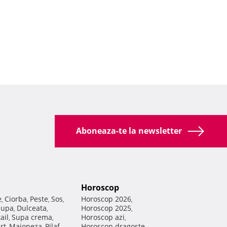
Aboneaza-te la newsletter
Horoscop
e
Ciorba
Peste
Sos
Horoscop 2026
,
,
,
,
,
Supa
Dulceata
Horoscop 2025
,
,
,
ail
Supa crema
Horoscop azi
,
,
,
rt
Maioneza
Pilaf
Horoscop dragoste
,
,
,
,