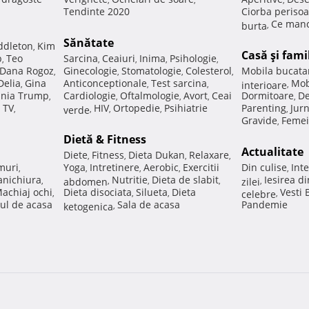
Tendinte 2020
Ciorba perisoa
Ce manc
burta
,
Sănătate
ddleton
Kim
,
Casă şi fami
p
Teo
Sarcina
Ceaiuri
Inima
Psihologie
,
,
,
,
,
Dana Rogoz
Ginecologie
Stomatologie
Colesterol
Mobila bucata
,
,
,
,
Delia
Gina
Anticonceptionale
Test sarcina
Mob
,
,
,
interioare
,
nia Trump
Cardiologie
Oftalmologie
Avort
Ceai
Dormitoare
De
,
,
,
,
,
 TV
HIV
Ortopedie
Psihiatrie
Parenting
Jur
,
verde
,
,
,
,
Gravide
Femei
,
Dietă & Fitness
Actualitate
Diete
Fitness
Dieta Dukan
Relaxare
,
,
,
,
muri
Yoga
Intretinere
Aerobic
Exercitii
Din culise
Inte
,
,
,
,
,
nichiura
Nutritie
Dieta de slabit
Iesirea d
,
abdomen
,
,
,
zilei
,
achiaj ochi
Dieta disociata
Silueta
Dieta
Vesti
,
,
,
celebre
,
ul de acasa
Sala de acasa
Pandemie
ketogenica
,