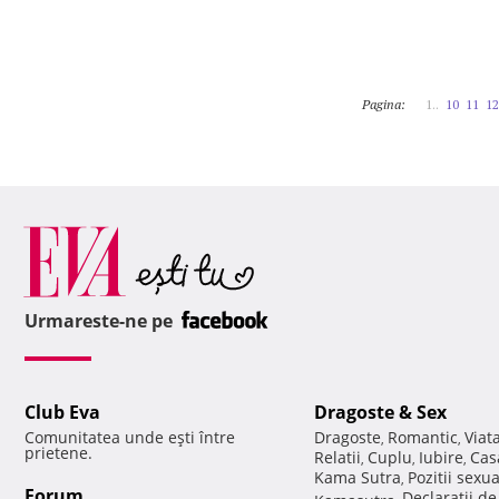
Pagina:
1..
10
11
12
Urmareste-ne pe
Club Eva
Dragoste & Sex
Comunitatea unde eşti între
Dragoste
Romantic
Viat
,
,
prietene.
Relatii
Cuplu
Iubire
Cas
,
,
,
Kama Sutra
Pozitii sexu
,
Forum
Declaratii d
Kamasutra
,