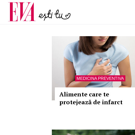
menopauză și când ar t
Carieră
la medic
Actualitate
MEDICINA PREVENTIVA
Alimente care te
protejează de infarct