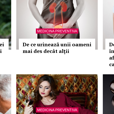
MEDICINA PREVENTIVA
ei
De ce urinează unii oameni
D
i
mai des decât alții
î
a
c
MEDICINA PREVENTIVA