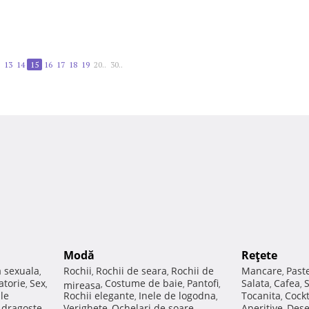
13
14
15
16
17
18
19
20..
30..
Modă
Reţete
a sexuala
Rochii
Rochii de seara
Rochii de
Mancare
Past
,
,
,
,
atorie
Sex
Costume de baie
Pantofi
Salata
Cafea
,
,
mireasa
,
,
,
,
,
ale
Rochii elegante
Inele de logodna
Tocanita
Cockt
,
,
,
e dragoste
Verighete
Ochelari de soare
Aperitive
Dese
,
,
,