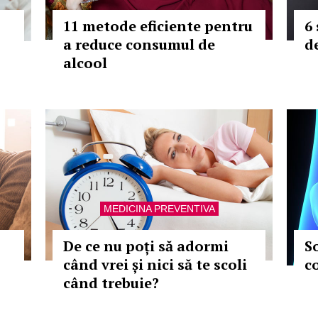
11 metode eficiente pentru
6
a reduce consumul de
d
alcool
MEDICINA PREVENTIVA
De ce nu poți să adormi
So
când vrei și nici să te scoli
c
când trebuie?