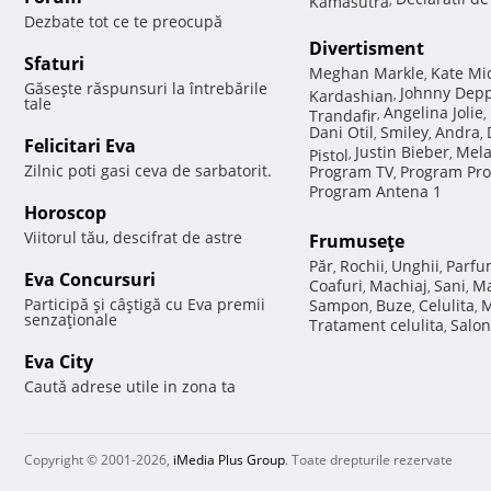
Dezbate tot ce te preocupă
Divertisment
Sfaturi
Meghan Markle
Kate Mi
,
Găseşte răspunsuri la întrebările
Johnny Dep
Kardashian
,
tale
Angelina Jolie
Trandafir
,
,
Dani Otil
Smiley
Andra
,
,
,
Felicitari Eva
Justin Bieber
Mela
Pistol
,
,
Zilnic poti gasi ceva de sarbatorit.
Program TV
Program Pro
,
Program Antena 1
Horoscop
Viitorul tău, descifrat de astre
Frumuseţe
Păr
Rochii
Unghii
Parfu
,
,
,
Eva Concursuri
Coafuri
Machiaj
Sani
Ma
,
,
,
Participă şi câştigă cu Eva premii
Sampon
Buze
Celulita
M
,
,
,
senzaţionale
Tratament celulita
Salon
,
Eva City
Caută adrese utile in zona ta
Copyright © 2001-2026,
iMedia Plus Group
. Toate drepturile rezervate