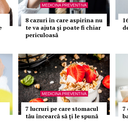
MEDICINA PREVENTIVA
8 cazuri în care aspirina nu
1
e
te va ajuta și poate fi chiar
d
periculoasă
MEDICINA PREVENTIVA
7 lucruri pe care stomacul
7 
tău încearcă să ți le spună
b