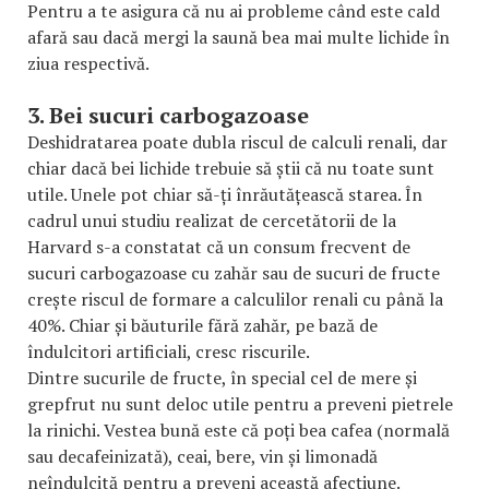
Pentru a te asigura că nu ai probleme când este cald
afară sau dacă mergi la saună bea mai multe lichide în
ziua respectivă.
3. Bei sucuri carbogazoase
Deshidratarea poate dubla riscul de calculi renali, dar
chiar dacă bei lichide trebuie să știi că nu toate sunt
utile. Unele pot chiar să-ți înrăutățească starea. În
cadrul unui studiu realizat de cercetătorii de la
Harvard s-a constatat că un consum frecvent de
sucuri carbogazoase cu zahăr sau de sucuri de fructe
crește riscul de formare a calculilor renali cu până la
40%. Chiar și băuturile fără zahăr, pe bază de
îndulcitori artificiali, cresc riscurile.
Dintre sucurile de fructe, în special cel de mere și
grepfrut nu sunt deloc utile pentru a preveni pietrele
la rinichi. Vestea bună este că poți bea cafea (normală
sau decafeinizată), ceai, bere, vin și limonadă
neîndulcită pentru a preveni această afecțiune.