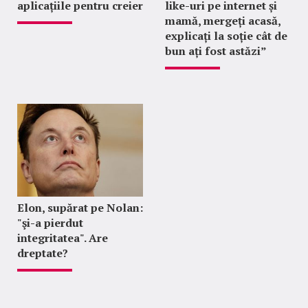
aplicațiile pentru creier
like-uri pe internet și
mamă, mergeți acasă,
explicați la soție cât de
bun ați fost astăzi”
Elon, supărat pe Nolan:
"şi-a pierdut
integritatea". Are
dreptate?