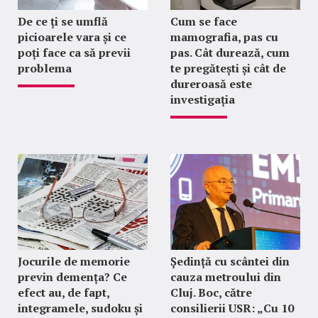
De ce ți se umflă
Cum se face
picioarele vara și ce
mamografia, pas cu
poți face ca să previi
pas. Cât durează, cum
problema
te pregătești și cât de
dureroasă este
investigația
Jocurile de memorie
Ședință cu scântei din
previn demența? Ce
cauza metroului din
efect au, de fapt,
Cluj. Boc, către
integramele, sudoku și
consilierii USR: „Cu 10