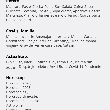
Reţete
Mancare
Paste
Ciorba
Peste
Sos
Salata
Cafea
Supa
,
,
,
,
,
,
,
,
Dulceata
Tocanita
Cocktail
Supa crema
Aperitive
Desert
,
,
,
,
,
,
Maioneza
Pilaf
Ciorba perisoare
Ciorba pui
Ciorba burta
,
,
,
,
,
Ce mancam azi
Casă şi familie
Mobila bucatarie
Amenajari interioare
Mobila
Canapele
,
,
,
,
Dormitoare
Design interior
Parenting
Jurnal de mama
,
,
,
Gravide
Femei curajoase
Autism
singura
,
,
,
Actualitate
Din culise
Interviu
Stirea zilei
Tema zilei
Iesirea din
,
,
,
,
Despărţiri celebre
Vesti Bune
Covid-19
Pandemie
autism
,
,
,
,
Horoscop
Horoscop 2026
,
Horoscop 2025
,
Horoscop azi
,
Horoscop dragoste
,
Horoscop chinezesc
,
Astrologie
,
Horoscop lunar
,