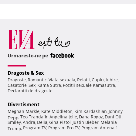
Urmareste-ne pe
Dragoste & Sex
Dragoste
Romantic
Viata sexuala
Relatii
Cuplu
Iubire
,
,
,
,
,
,
Casatorie
Sex
Kama Sutra
Pozitii sexuale Kamasutra
,
,
,
,
Declaratii de dragoste
Divertisment
Meghan Markle
Kate Middleton
Kim Kardashian
Johnny
,
,
,
Teo Trandafir
Angelina Jolie
Dana Rogoz
Dani Otil
Depp
,
,
,
,
,
Smiley
Andra
Delia
Gina Pistol
Justin Bieber
Melania
,
,
,
,
,
Program TV
Program Pro TV
Program Antena 1
Trump
,
,
,