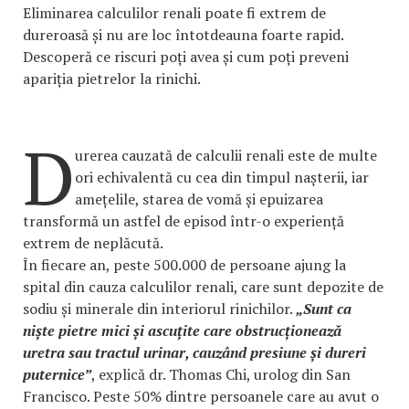
Eliminarea calculilor renali poate fi extrem de
dureroasă și nu are loc întotdeauna foarte rapid.
Descoperă ce riscuri poți avea și cum poți preveni
apariția pietrelor la rinichi.
D
urerea cauzată de calculii renali este de multe
ori echivalentă cu cea din timpul nașterii, iar
amețelile, starea de vomă și epuizarea
transformă un astfel de episod într-o experiență
extrem de neplăcută.
În fiecare an, peste 500.000 de persoane ajung la
spital din cauza calculilor renali, care sunt depozite de
sodiu și minerale din interiorul rinichilor.
„Sunt ca
niște pietre mici și ascuțite care obstrucționează
uretra sau tractul urinar, cauzând presiune și dureri
puternice”
, explică dr. Thomas Chi, urolog din San
Francisco. Peste 50% dintre persoanele care au avut o