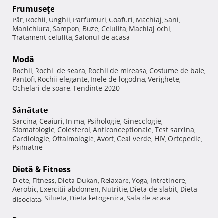
Frumuseţe
Păr
Rochii
Unghii
Parfumuri
Coafuri
Machiaj
Sani
,
,
,
,
,
,
,
Manichiura
Sampon
Buze
Celulita
Machiaj ochi
,
,
,
,
,
Tratament celulita
Salonul de acasa
,
Modă
Rochii
Rochii de seara
Rochii de mireasa
Costume de baie
,
,
,
,
Pantofi
Rochii elegante
Inele de logodna
Verighete
,
,
,
,
Ochelari de soare
Tendinte 2020
,
Sănătate
Sarcina
Ceaiuri
Inima
Psihologie
Ginecologie
,
,
,
,
,
Stomatologie
Colesterol
Anticonceptionale
Test sarcina
,
,
,
,
Cardiologie
Oftalmologie
Avort
Ceai verde
HIV
Ortopedie
,
,
,
,
,
,
Psihiatrie
Dietă & Fitness
Diete
Fitness
Dieta Dukan
Relaxare
Yoga
Intretinere
,
,
,
,
,
,
Aerobic
Exercitii abdomen
Nutritie
Dieta de slabit
Dieta
,
,
,
,
Silueta
Dieta ketogenica
Sala de acasa
disociata
,
,
,