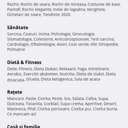
Rochii
Rochii de seara
Rochii de mireasa
Costume de baie
,
,
,
,
Pantofi
Rochii elegante
Inele de logodna
Verighete
,
,
,
,
Ochelari de soare
Tendinte 2020
,
Sănătate
Sarcina
Ceaiuri
Inima
Psihologie
Ginecologie
,
,
,
,
,
Stomatologie
Colesterol
Anticonceptionale
Test sarcina
,
,
,
,
Cardiologie
Oftalmologie
Avort
Ceai verde
HIV
Ortopedie
,
,
,
,
,
,
Psihiatrie
Dietă & Fitness
Diete
Fitness
Dieta Dukan
Relaxare
Yoga
Intretinere
,
,
,
,
,
,
Aerobic
Exercitii abdomen
Nutritie
Dieta de slabit
Dieta
,
,
,
,
Silueta
Dieta ketogenica
Sala de acasa
disociata
,
,
,
Reţete
Mancare
Paste
Ciorba
Peste
Sos
Salata
Cafea
Supa
,
,
,
,
,
,
,
,
Dulceata
Tocanita
Cocktail
Supa crema
Aperitive
Desert
,
,
,
,
,
,
Maioneza
Pilaf
Ciorba perisoare
Ciorba pui
Ciorba burta
,
,
,
,
,
Ce mancam azi
Casă şi familie