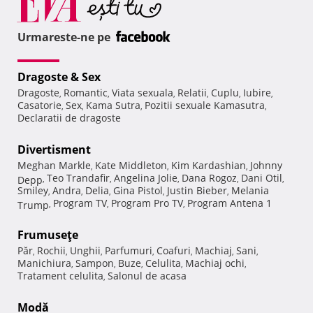
Urmareste-ne pe
Dragoste & Sex
Dragoste
Romantic
Viata sexuala
Relatii
Cuplu
Iubire
,
,
,
,
,
,
Casatorie
Sex
Kama Sutra
Pozitii sexuale Kamasutra
,
,
,
,
Declaratii de dragoste
Divertisment
Meghan Markle
Kate Middleton
Kim Kardashian
Johnny
,
,
,
Teo Trandafir
Angelina Jolie
Dana Rogoz
Dani Otil
Depp
,
,
,
,
,
Smiley
Andra
Delia
Gina Pistol
Justin Bieber
Melania
,
,
,
,
,
Program TV
Program Pro TV
Program Antena 1
Trump
,
,
,
Frumuseţe
Păr
Rochii
Unghii
Parfumuri
Coafuri
Machiaj
Sani
,
,
,
,
,
,
,
Manichiura
Sampon
Buze
Celulita
Machiaj ochi
,
,
,
,
,
Tratament celulita
Salonul de acasa
,
Modă