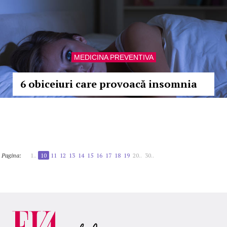
MEDICINA PREVENTIVA
6 obiceiuri care provoacă insomnia
Pagina:
1..
10
11
12
13
14
15
16
17
18
19
20..
30..