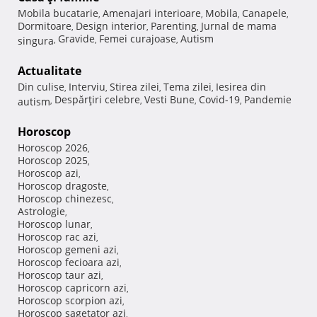
Mobila bucatarie
Amenajari interioare
Mobila
Canapele
,
,
,
,
Dormitoare
Design interior
Parenting
Jurnal de mama
,
,
,
Gravide
Femei curajoase
Autism
singura
,
,
,
Actualitate
Din culise
Interviu
Stirea zilei
Tema zilei
Iesirea din
,
,
,
,
Despărţiri celebre
Vesti Bune
Covid-19
Pandemie
autism
,
,
,
,
Horoscop
Horoscop 2026
,
Horoscop 2025
,
Horoscop azi
,
Horoscop dragoste
,
Horoscop chinezesc
,
Astrologie
,
Horoscop lunar
,
Horoscop rac azi
,
Horoscop gemeni azi
,
Horoscop fecioara azi
,
Horoscop taur azi
,
Horoscop capricorn azi
,
Horoscop scorpion azi
,
Horoscop sagetator azi
,