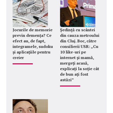
Jocurile de memorie
Ședință cu scântei
previn demența? Ce
din cauza metroului
efect au, de fapt,
din Cluj. Boc, către
integramele, sudoku
consilierii USR: „Cu
și aplicațiile pentru
10 like-uri pe
creier
internet și mamă,
mergeți acasă,
explicați la soție cât
de bun ați fost
astăzi”