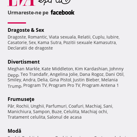
Urmareste-ne pe
Dragoste & Sex
Dragoste
Romantic
Viata sexuala
Relatii
Cuplu
Iubire
,
,
,
,
,
,
Casatorie
Sex
Kama Sutra
Pozitii sexuale Kamasutra
,
,
,
,
Declaratii de dragoste
Divertisment
Meghan Markle
Kate Middleton
Kim Kardashian
Johnny
,
,
,
Teo Trandafir
Angelina Jolie
Dana Rogoz
Dani Otil
Depp
,
,
,
,
,
Smiley
Andra
Delia
Gina Pistol
Justin Bieber
Melania
,
,
,
,
,
Program TV
Program Pro TV
Program Antena 1
Trump
,
,
,
Frumuseţe
Păr
Rochii
Unghii
Parfumuri
Coafuri
Machiaj
Sani
,
,
,
,
,
,
,
Manichiura
Sampon
Buze
Celulita
Machiaj ochi
,
,
,
,
,
Tratament celulita
Salonul de acasa
,
Modă