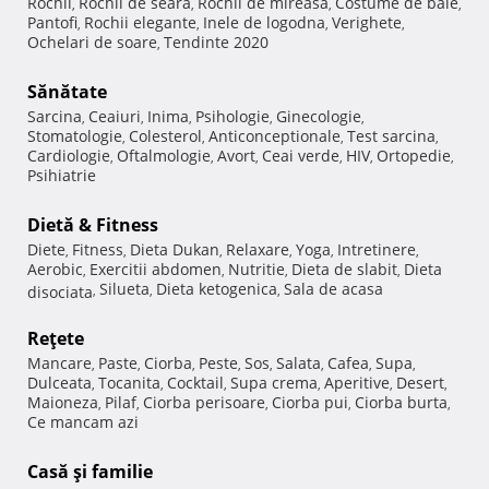
Rochii
Rochii de seara
Rochii de mireasa
Costume de baie
,
,
,
,
Pantofi
Rochii elegante
Inele de logodna
Verighete
,
,
,
,
Ochelari de soare
Tendinte 2020
,
Sănătate
Sarcina
Ceaiuri
Inima
Psihologie
Ginecologie
,
,
,
,
,
Stomatologie
Colesterol
Anticonceptionale
Test sarcina
,
,
,
,
Cardiologie
Oftalmologie
Avort
Ceai verde
HIV
Ortopedie
,
,
,
,
,
,
Psihiatrie
Dietă & Fitness
Diete
Fitness
Dieta Dukan
Relaxare
Yoga
Intretinere
,
,
,
,
,
,
Aerobic
Exercitii abdomen
Nutritie
Dieta de slabit
Dieta
,
,
,
,
Silueta
Dieta ketogenica
Sala de acasa
disociata
,
,
,
Reţete
Mancare
Paste
Ciorba
Peste
Sos
Salata
Cafea
Supa
,
,
,
,
,
,
,
,
Dulceata
Tocanita
Cocktail
Supa crema
Aperitive
Desert
,
,
,
,
,
,
Maioneza
Pilaf
Ciorba perisoare
Ciorba pui
Ciorba burta
,
,
,
,
,
Ce mancam azi
Casă şi familie