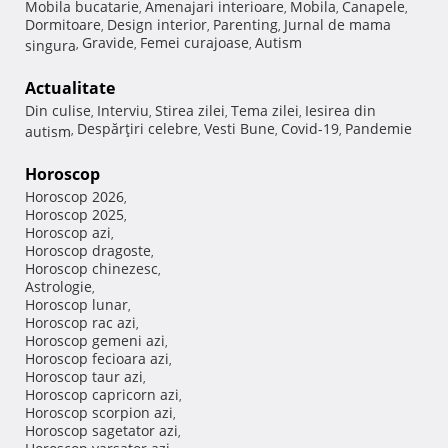
Mobila bucatarie
Amenajari interioare
Mobila
Canapele
,
,
,
,
Dormitoare
Design interior
Parenting
Jurnal de mama
,
,
,
Gravide
Femei curajoase
Autism
singura
,
,
,
Actualitate
Din culise
Interviu
Stirea zilei
Tema zilei
Iesirea din
,
,
,
,
Despărţiri celebre
Vesti Bune
Covid-19
Pandemie
autism
,
,
,
,
Horoscop
Horoscop 2026
,
Horoscop 2025
,
Horoscop azi
,
Horoscop dragoste
,
Horoscop chinezesc
,
Astrologie
,
Horoscop lunar
,
Horoscop rac azi
,
Horoscop gemeni azi
,
Horoscop fecioara azi
,
Horoscop taur azi
,
Horoscop capricorn azi
,
Horoscop scorpion azi
,
Horoscop sagetator azi
,