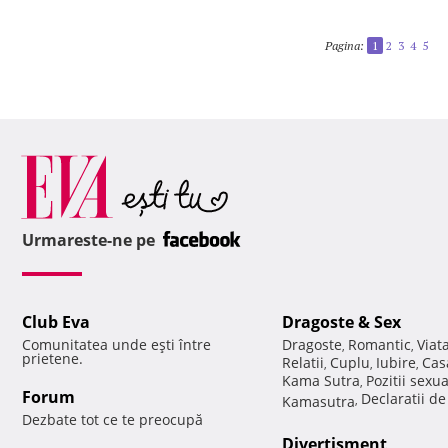
Pagina:
1
2
3
4
5
Urmareste-ne pe
Club Eva
Dragoste & Sex
Comunitatea unde eşti între
Dragoste
Romantic
Viat
,
,
prietene.
Relatii
Cuplu
Iubire
Cas
,
,
,
Kama Sutra
Pozitii sexu
,
Forum
Declaratii d
Kamasutra
,
Dezbate tot ce te preocupă
Divertisment