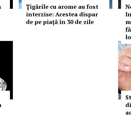
n
Ţigările cu arome au fost
N
interzise: Acestea dispar
I
de pe piaţă în 30 de zile
m
fă
lo
S
a
d
a