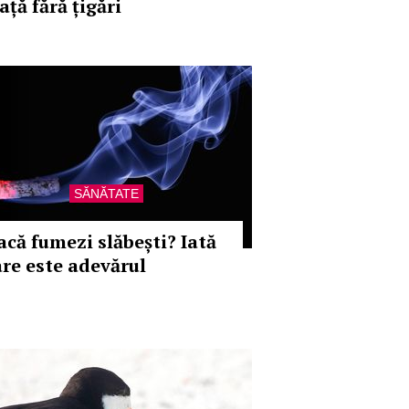
ață fără țigări
SĂNĂTATE
acă fumezi slăbești? Iată
are este adevărul