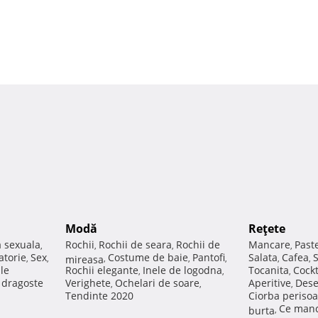
Modă
Reţete
a sexuala
Rochii
Rochii de seara
Rochii de
Mancare
Past
,
,
,
,
atorie
Sex
Costume de baie
Pantofi
Salata
Cafea
,
,
mireasa
,
,
,
,
,
ale
Rochii elegante
Inele de logodna
Tocanita
Cockt
,
,
,
e dragoste
Verighete
Ochelari de soare
Aperitive
Dese
,
,
,
Tendinte 2020
Ciorba perisoa
Ce manc
burta
,