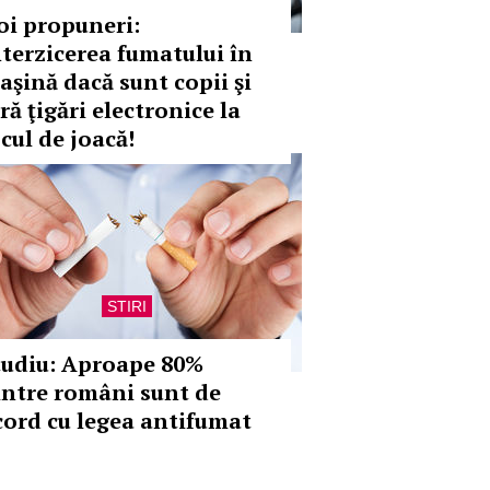
oi propuneri:
nterzicerea fumatului în
aşină dacă sunt copii şi
ră ţigări electronice la
cul de joacă!
STIRI
tudiu: Aproape 80%
intre români sunt de
cord cu legea antifumat