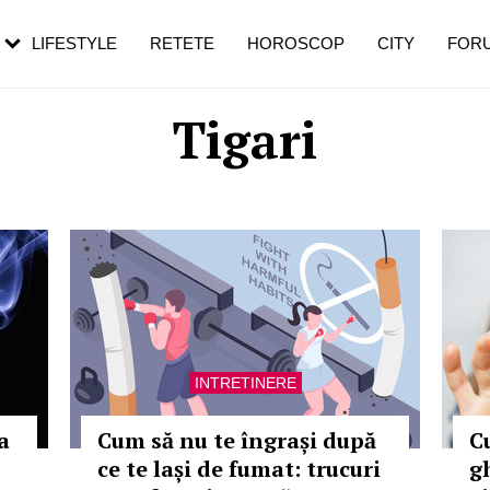
rezești mai des
Cât durează, cum te pregătești și cât
i în vârstă
de dureroasă este investigația
LIFESTYLE
RETETE
HOROSCOP
CITY
FOR
Tigari
INTRETINERE
a
Cum să nu te îngrași după
C
ce te lași de fumat: trucuri
g