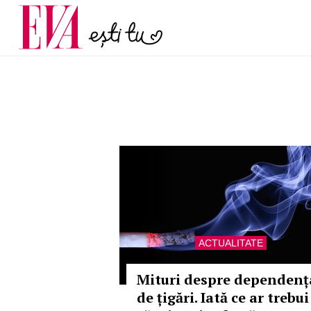
și 60 de ani. De ce te t
Carieră
pe măsură ce înaintez
Actualitate
ACTUALITATE
Mituri despre dependenț
de țigări. Iată ce ar trebui