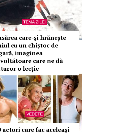
TEMA ZILEI
asărea care-și hrănește
uiul cu un chiștoc de
igară, imaginea
evoltătoare care ne dă
turor o lecție
VEDETE
 actori care fac aceleași