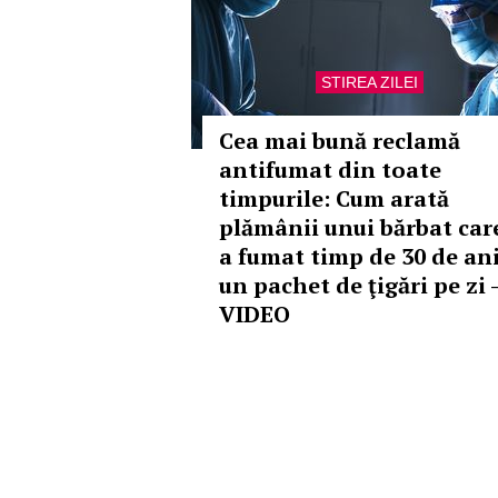
STIREA ZILEI
Cea mai bună reclamă
antifumat din toate
timpurile: Cum arată
plămânii unui bărbat car
a fumat timp de 30 de an
un pachet de ţigări pe zi -
VIDEO