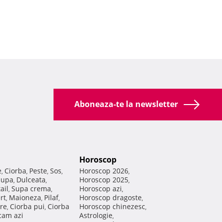
Aboneaza-te la newsletter
Horoscop
e
Ciorba
Peste
Sos
Horoscop 2026
,
,
,
,
,
Supa
Dulceata
Horoscop 2025
,
,
,
ail
Supa crema
Horoscop azi
,
,
,
rt
Maioneza
Pilaf
Horoscop dragoste
,
,
,
,
re
Ciorba pui
Ciorba
Horoscop chinezesc
,
,
,
am azi
Astrologie
,