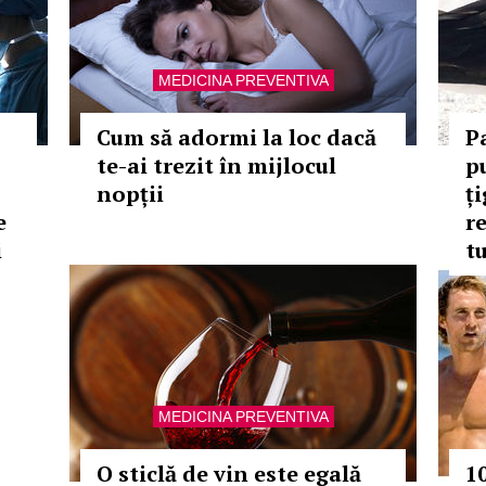
MEDICINA PREVENTIVA
Cum să adormi la loc dacă
P
te-ai trezit în mijlocul
p
nopții
ț
e
r
i
tu
MEDICINA PREVENTIVA
O sticlă de vin este egală
10