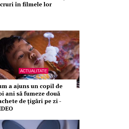
cruri în filmele lor
ACTUALITATE
um a ajuns un copil de
oi ani să fumeze două
chete de țigări pe zi -
IDEO