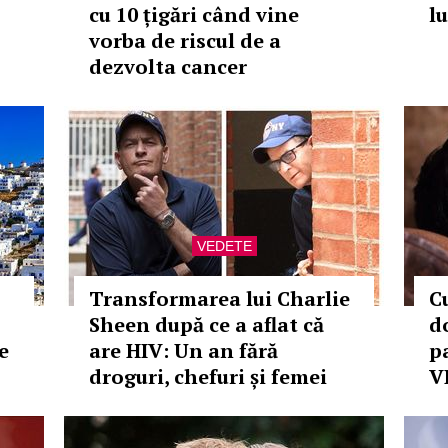
cu 10 țigări când vine
lu
vorba de riscul de a
dezvolta cancer
VEDETE
Transformarea lui Charlie
C
Sheen după ce a aflat că
d
e
are HIV: Un an fără
pa
droguri, chefuri și femei
V