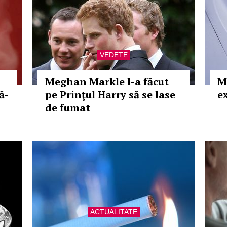
VEDETE
Meghan Markle l-a făcut
M
ă-
pe Prinţul Harry să se lase
e
de fumat
ACTUALITATE