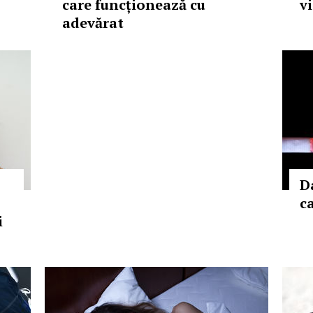
care funcționează cu
vi
adevărat
D
c
i