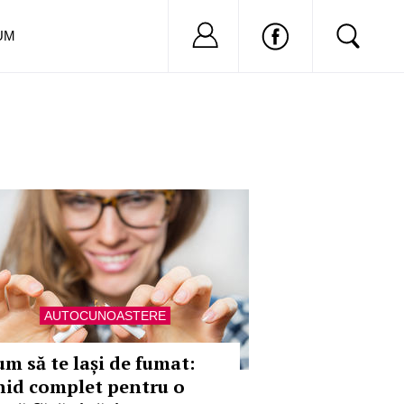
Nu ai cont?
Inregistreaza-
UM
AUTOCUNOASTERE
um să te lași de fumat:
hid complet pentru o