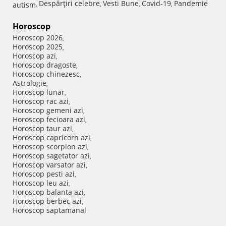
Despărţiri celebre
Vesti Bune
Covid-19
Pandemie
autism
,
,
,
,
Horoscop
Horoscop 2026
,
Horoscop 2025
,
Horoscop azi
,
Horoscop dragoste
,
Horoscop chinezesc
,
Astrologie
,
Horoscop lunar
,
Horoscop rac azi
,
Horoscop gemeni azi
,
Horoscop fecioara azi
,
Horoscop taur azi
,
Horoscop capricorn azi
,
Horoscop scorpion azi
,
Horoscop sagetator azi
,
Horoscop varsator azi
,
Horoscop pesti azi
,
Horoscop leu azi
,
Horoscop balanta azi
,
Horoscop berbec azi
,
Horoscop saptamanal