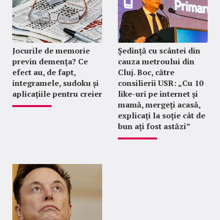
Jocurile de memorie
Ședință cu scântei din
previn demența? Ce
cauza metroului din
efect au, de fapt,
Cluj. Boc, către
integramele, sudoku și
consilierii USR: „Cu 10
aplicațiile pentru creier
like-uri pe internet și
mamă, mergeți acasă,
explicați la soție cât de
bun ați fost astăzi”