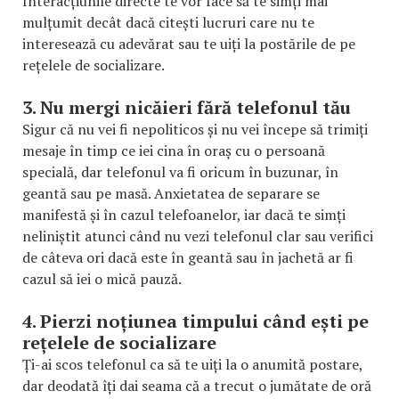
Interacțiunile directe te vor face să te simți mai
mulțumit decât dacă citești lucruri care nu te
interesează cu adevărat sau te uiți la postările de pe
rețelele de socializare.
3. Nu mergi nicăieri fără telefonul tău
Sigur că nu vei fi nepoliticos și nu vei începe să trimiți
mesaje în timp ce iei cina în oraș cu o persoană
specială, dar telefonul va fi oricum în buzunar, în
geantă sau pe masă. Anxietatea de separare se
manifestă și în cazul telefoanelor, iar dacă te simți
neliniștit atunci când nu vezi telefonul clar sau verifici
de câteva ori dacă este în geantă sau în jachetă ar fi
cazul să iei o mică pauză.
4. Pierzi noțiunea timpului când ești pe
rețelele de socializare
Ți-ai scos telefonul ca să te uiți la o anumită postare,
dar deodată îți dai seama că a trecut o jumătate de oră