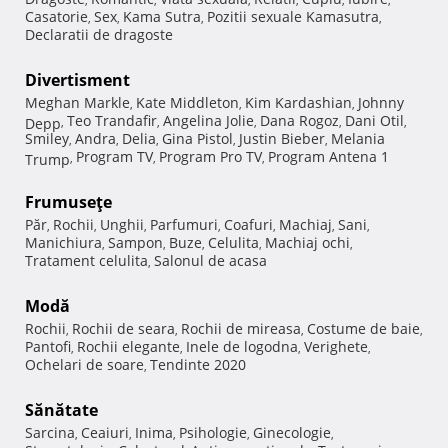
Casatorie
Sex
Kama Sutra
Pozitii sexuale Kamasutra
,
,
,
,
Declaratii de dragoste
Divertisment
Meghan Markle
Kate Middleton
Kim Kardashian
Johnny
,
,
,
Teo Trandafir
Angelina Jolie
Dana Rogoz
Dani Otil
Depp
,
,
,
,
,
Smiley
Andra
Delia
Gina Pistol
Justin Bieber
Melania
,
,
,
,
,
Program TV
Program Pro TV
Program Antena 1
Trump
,
,
,
Frumuseţe
Păr
Rochii
Unghii
Parfumuri
Coafuri
Machiaj
Sani
,
,
,
,
,
,
,
Manichiura
Sampon
Buze
Celulita
Machiaj ochi
,
,
,
,
,
Tratament celulita
Salonul de acasa
,
Modă
Rochii
Rochii de seara
Rochii de mireasa
Costume de baie
,
,
,
,
Pantofi
Rochii elegante
Inele de logodna
Verighete
,
,
,
,
Ochelari de soare
Tendinte 2020
,
Sănătate
Sarcina
Ceaiuri
Inima
Psihologie
Ginecologie
,
,
,
,
,