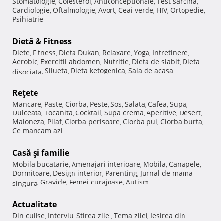
Stomatologie
Colesterol
Anticonceptionale
Test sarcina
,
,
,
,
Cardiologie
Oftalmologie
Avort
Ceai verde
HIV
Ortopedie
,
,
,
,
,
,
Psihiatrie
Dietă & Fitness
Diete
Fitness
Dieta Dukan
Relaxare
Yoga
Intretinere
,
,
,
,
,
,
Aerobic
Exercitii abdomen
Nutritie
Dieta de slabit
Dieta
,
,
,
,
Silueta
Dieta ketogenica
Sala de acasa
disociata
,
,
,
Reţete
Mancare
Paste
Ciorba
Peste
Sos
Salata
Cafea
Supa
,
,
,
,
,
,
,
,
Dulceata
Tocanita
Cocktail
Supa crema
Aperitive
Desert
,
,
,
,
,
,
Maioneza
Pilaf
Ciorba perisoare
Ciorba pui
Ciorba burta
,
,
,
,
,
Ce mancam azi
Casă şi familie
Mobila bucatarie
Amenajari interioare
Mobila
Canapele
,
,
,
,
Dormitoare
Design interior
Parenting
Jurnal de mama
,
,
,
Gravide
Femei curajoase
Autism
singura
,
,
,
Actualitate
Din culise
Interviu
Stirea zilei
Tema zilei
Iesirea din
,
,
,
,