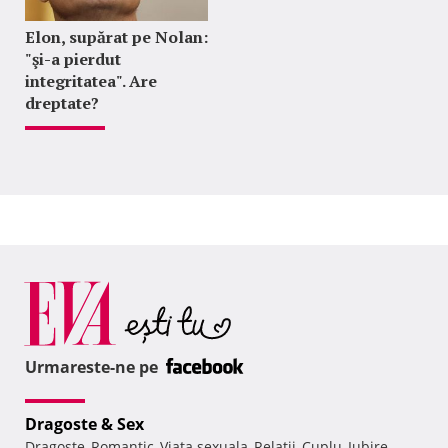
Elon, supărat pe Nolan:
"şi-a pierdut
integritatea". Are
dreptate?
Urmareste-ne pe
Dragoste & Sex
Dragoste
Romantic
Viata sexuala
Relatii
Cuplu
Iubire
,
,
,
,
,
,