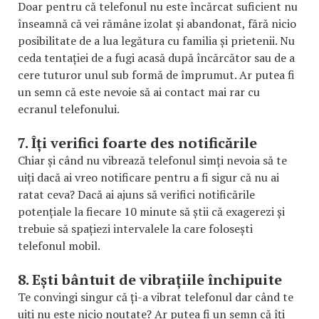
Doar pentru că telefonul nu este încărcat suficient nu
înseamnă că vei rămâne izolat și abandonat, fără nicio
posibilitate de a lua legătura cu familia și prietenii. Nu
ceda tentației de a fugi acasă după încărcător sau de a
cere tuturor unul sub formă de împrumut. Ar putea fi
un semn că este nevoie să ai contact mai rar cu
ecranul telefonului.
7. Îți verifici foarte des notificările
Chiar și când nu vibrează telefonul simți nevoia să te
uiți dacă ai vreo notificare pentru a fi sigur că nu ai
ratat ceva? Dacă ai ajuns să verifici notificările
potențiale la fiecare 10 minute să știi că exagerezi și
trebuie să spațiezi intervalele la care folosești
telefonul mobil.
8. Ești bântuit de vibrațiile închipuite
Te convingi singur că ți-a vibrat telefonul dar când te
uiți nu este nicio noutate? Ar putea fi un semn că îți