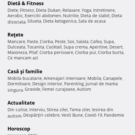
Dietă & Fitness
Diete
Fitness
Dieta Dukan
Relaxare
Yoga
Intretinere
,
,
,
,
,
,
Aerobic
Exercitii abdomen
Nutritie
Dieta de slabit
Dieta
,
,
,
,
Silueta
Dieta ketogenica
Sala de acasa
disociata
,
,
,
Reţete
Mancare
Paste
Ciorba
Peste
Sos
Salata
Cafea
Supa
,
,
,
,
,
,
,
,
Dulceata
Tocanita
Cocktail
Supa crema
Aperitive
Desert
,
,
,
,
,
,
Maioneza
Pilaf
Ciorba perisoare
Ciorba pui
Ciorba burta
,
,
,
,
,
Ce mancam azi
Casă şi familie
Mobila bucatarie
Amenajari interioare
Mobila
Canapele
,
,
,
,
Dormitoare
Design interior
Parenting
Jurnal de mama
,
,
,
Gravide
Femei curajoase
Autism
singura
,
,
,
Actualitate
Din culise
Interviu
Stirea zilei
Tema zilei
Iesirea din
,
,
,
,
Despărţiri celebre
Vesti Bune
Covid-19
Pandemie
autism
,
,
,
,
Horoscop