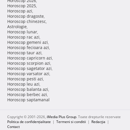
Horoscop 2026
,
Horoscop 2025
,
Horoscop azi
,
Horoscop dragoste
,
Horoscop chinezesc
,
Astrologie
,
Horoscop lunar
,
Horoscop rac azi
,
Horoscop gemeni azi
,
Horoscop fecioara azi
,
Horoscop taur azi
,
Horoscop capricorn azi
,
Horoscop scorpion azi
,
Horoscop sagetator azi
,
Horoscop varsator azi
,
Horoscop pesti azi
,
Horoscop leu azi
,
Horoscop balanta azi
,
Horoscop berbec azi
,
Horoscop saptamanal
Copyright © 2001-2026,
iMedia Plus Group
. Toate drepturile rezervate
Politica de confidențialitate
|
Termeni si conditii
|
Redacţia
|
Contact