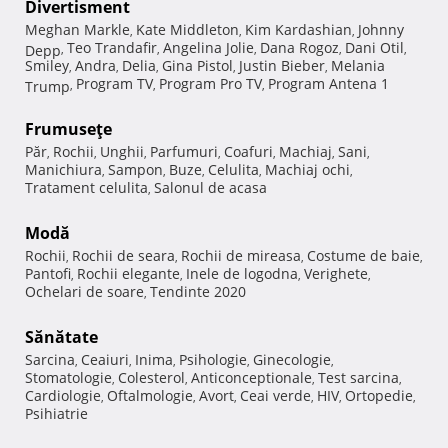
Divertisment
Meghan Markle
Kate Middleton
Kim Kardashian
Johnny
,
,
,
Teo Trandafir
Angelina Jolie
Dana Rogoz
Dani Otil
Depp
,
,
,
,
,
Smiley
Andra
Delia
Gina Pistol
Justin Bieber
Melania
,
,
,
,
,
Program TV
Program Pro TV
Program Antena 1
Trump
,
,
,
Frumuseţe
Păr
Rochii
Unghii
Parfumuri
Coafuri
Machiaj
Sani
,
,
,
,
,
,
,
Manichiura
Sampon
Buze
Celulita
Machiaj ochi
,
,
,
,
,
Tratament celulita
Salonul de acasa
,
Modă
Rochii
Rochii de seara
Rochii de mireasa
Costume de baie
,
,
,
,
Pantofi
Rochii elegante
Inele de logodna
Verighete
,
,
,
,
Ochelari de soare
Tendinte 2020
,
Sănătate
Sarcina
Ceaiuri
Inima
Psihologie
Ginecologie
,
,
,
,
,
Stomatologie
Colesterol
Anticonceptionale
Test sarcina
,
,
,
,
Cardiologie
Oftalmologie
Avort
Ceai verde
HIV
Ortopedie
,
,
,
,
,
,
Psihiatrie