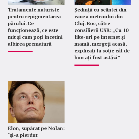
Tratamente naturiste
Ședință cu scântei din
pentru repigmentarea
cauza metroului din
părului. Ce
Cluj. Boc, către
funcționează, ce este
consilierii USR: „Cu 10
mit și cum poți încetini
like-uri pe internet și
albirea prematură
mamă, mergeți acasă,
explicați la soție cât de
bun ați fost astăzi”
Elon, supărat pe Nolan:
"şi-a pierdut