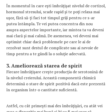
În momentul în care ești îmbrățișat nivelul de cortizol,
hormonul stresului, scade rapid și te poți relaxa mai
ușor, fără să-ți faci tot timpul griji pentru ce s-ar
putea întâmpla. Te vei putea concentra din nou
asupra aspectelor importante, iar mintea ta va deveni
mai clară și mai calmă. De asemenea, vei deveni mai
optimist chiar dacă problemele pe care le ai de
rezolvat sunt destul de complicate sau ai nevoie de
timp pentru a te gândi la o soluție adecvată.
3. Ameliorează starea de spirit
Fiecare îmbrățișare crește producția de serotonină de
la nivelul creierului. Această componentă chimică
determină o stare de spirit pozitivă dacă este prezentă
în organism într-o cantitate suficientă.
Astfel, cu cât primești mai des îmbrățișări, cu atât vei
avea o dispoziție mai bună și îți va fi mai ușor să