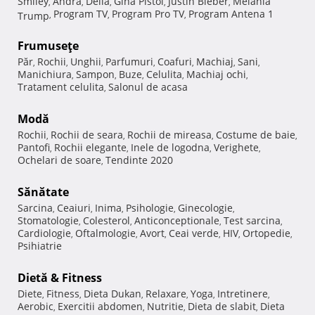
Smiley
Andra
Delia
Gina Pistol
Justin Bieber
Melania
,
,
,
,
,
Program TV
Program Pro TV
Program Antena 1
Trump
,
,
,
Frumuseţe
Păr
Rochii
Unghii
Parfumuri
Coafuri
Machiaj
Sani
,
,
,
,
,
,
,
Manichiura
Sampon
Buze
Celulita
Machiaj ochi
,
,
,
,
,
Tratament celulita
Salonul de acasa
,
Modă
Rochii
Rochii de seara
Rochii de mireasa
Costume de baie
,
,
,
,
Pantofi
Rochii elegante
Inele de logodna
Verighete
,
,
,
,
Ochelari de soare
Tendinte 2020
,
Sănătate
Sarcina
Ceaiuri
Inima
Psihologie
Ginecologie
,
,
,
,
,
Stomatologie
Colesterol
Anticonceptionale
Test sarcina
,
,
,
,
Cardiologie
Oftalmologie
Avort
Ceai verde
HIV
Ortopedie
,
,
,
,
,
,
Psihiatrie
Dietă & Fitness
Diete
Fitness
Dieta Dukan
Relaxare
Yoga
Intretinere
,
,
,
,
,
,
Aerobic
Exercitii abdomen
Nutritie
Dieta de slabit
Dieta
,
,
,
,