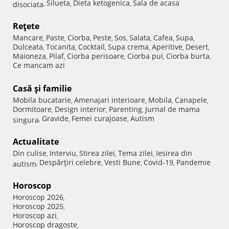
Silueta
Dieta ketogenica
Sala de acasa
disociata
,
,
,
Reţete
Mancare
Paste
Ciorba
Peste
Sos
Salata
Cafea
Supa
,
,
,
,
,
,
,
,
Dulceata
Tocanita
Cocktail
Supa crema
Aperitive
Desert
,
,
,
,
,
,
Maioneza
Pilaf
Ciorba perisoare
Ciorba pui
Ciorba burta
,
,
,
,
,
Ce mancam azi
Casă şi familie
Mobila bucatarie
Amenajari interioare
Mobila
Canapele
,
,
,
,
Dormitoare
Design interior
Parenting
Jurnal de mama
,
,
,
Gravide
Femei curajoase
Autism
singura
,
,
,
Actualitate
Din culise
Interviu
Stirea zilei
Tema zilei
Iesirea din
,
,
,
,
Despărţiri celebre
Vesti Bune
Covid-19
Pandemie
autism
,
,
,
,
Horoscop
Horoscop 2026
,
Horoscop 2025
,
Horoscop azi
,
Horoscop dragoste
,