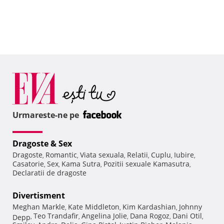
Urmareste-ne pe
Dragoste & Sex
Dragoste
Romantic
Viata sexuala
Relatii
Cuplu
Iubire
,
,
,
,
,
,
Casatorie
Sex
Kama Sutra
Pozitii sexuale Kamasutra
,
,
,
,
Declaratii de dragoste
Divertisment
Meghan Markle
Kate Middleton
Kim Kardashian
Johnny
,
,
,
Teo Trandafir
Angelina Jolie
Dana Rogoz
Dani Otil
Depp
,
,
,
,
,