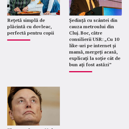
Rețetă simplă de
Ședință cu scântei din
plăcintă cu dovleac,
cauza metroului din
perfectă pentru copii
Cluj. Boc, către
consilierii USR: „Cu 10
like-uri pe internet și
mamă, mergeți acasă,
explicați la soție cât de
bun ați fost astăzi”