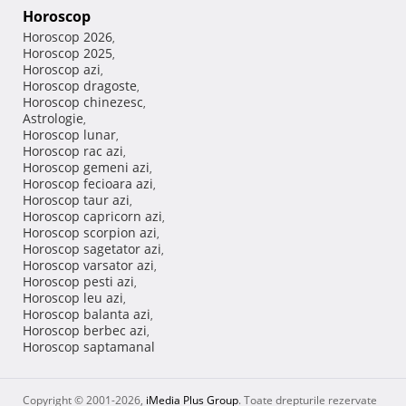
Horoscop
Horoscop 2026
,
Horoscop 2025
,
Horoscop azi
,
Horoscop dragoste
,
Horoscop chinezesc
,
Astrologie
,
Horoscop lunar
,
Horoscop rac azi
,
Horoscop gemeni azi
,
Horoscop fecioara azi
,
Horoscop taur azi
,
Horoscop capricorn azi
,
Horoscop scorpion azi
,
Horoscop sagetator azi
,
Horoscop varsator azi
,
Horoscop pesti azi
,
Horoscop leu azi
,
Horoscop balanta azi
,
Horoscop berbec azi
,
Horoscop saptamanal
Copyright © 2001-2026,
iMedia Plus Group
. Toate drepturile rezervate