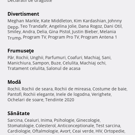
Declaratii de dragoste
Divertisment
Meghan Markle
Kate Middleton
Kim Kardashian
Johnny
,
,
,
Teo Trandafir
Angelina Jolie
Dana Rogoz
Dani Otil
Depp
,
,
,
,
,
Smiley
Andra
Delia
Gina Pistol
Justin Bieber
Melania
,
,
,
,
,
Program TV
Program Pro TV
Program Antena 1
Trump
,
,
,
Frumuseţe
Păr
Rochii
Unghii
Parfumuri
Coafuri
Machiaj
Sani
,
,
,
,
,
,
,
Manichiura
Sampon
Buze
Celulita
Machiaj ochi
,
,
,
,
,
Tratament celulita
Salonul de acasa
,
Modă
Rochii
Rochii de seara
Rochii de mireasa
Costume de baie
,
,
,
,
Pantofi
Rochii elegante
Inele de logodna
Verighete
,
,
,
,
Ochelari de soare
Tendinte 2020
,
Sănătate
Sarcina
Ceaiuri
Inima
Psihologie
Ginecologie
,
,
,
,
,
Stomatologie
Colesterol
Anticonceptionale
Test sarcina
,
,
,
,
Cardiologie
Oftalmologie
Avort
Ceai verde
HIV
Ortopedie
,
,
,
,
,
,