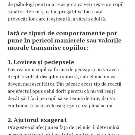
de psihologi pentru a te asigura că vei crește un copil
sănătos, fericit și calm, pregătit să facă față
provocărilor care îl așteaptă la vârsta adultă.
Iată ce tipuri de comportamente pot
pune în pericol manierele sau valorile
morale transmise copiilor:
1. Lovirea și pedepsele
Lovirea unui copil ca formă de pedeapsă nu va avea
drept rezultat disciplina sporită, iar cel mic nu va
deveni mai ascultător. Din păcate acest tip de reacții
are efectul opus celui dorit pentru că nu vei reuși
decât să-l faci pe copil să se teamă de tine, dar va
continua să facă aceleași greșeli ca și până acum.
2. Ajutorul exagerat
Dragostea și afecțiunea față de cei mici îi determină
adesea pe părinți să facă totul pentru ca ei să nu se