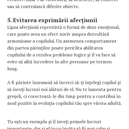
sau să contruiască diferite obiecte.
5. Evitarea exprimării afecțiunii
Lipsa afecțiunii reprezintă o formă de abuz emoțional,
care poate avea un efect nociv asupra dezvoltării
armonioase a copilului. Un asemenea comportament
din partea părinților poate periclita abilitatea
copilului de a rezolva probleme logice și îl va face să
evite să aibă încredere în alte persoane pe termen
lung.
A fi părinte înseamnă să încerci să-ți înțelegi copilul și
să înveți lucruri noi alături de el. Nu te lamenta pentru
greșeli, ci corectează-le din timp pentru a contribui în
mod pozitiv la evoluția copilului tău spre vârsta adultă.
Tu ești un exemplu și îl înveți primele lucruri
importante, dar și el te va învăța să fii mai calm și