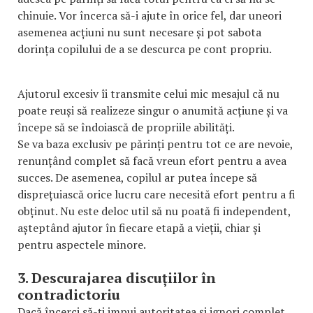
chinuie. Vor încerca să-i ajute în orice fel, dar uneori
asemenea acțiuni nu sunt necesare și pot sabota
dorința copilului de a se descurca pe cont propriu.
Ajutorul excesiv îi transmite celui mic mesajul că nu
poate reuși să realizeze singur o anumită acțiune și va
începe să se îndoiască de propriile abilități.
Se va baza exclusiv pe părinți pentru tot ce are nevoie,
renunțând complet să facă vreun efort pentru a avea
succes. De asemenea, copilul ar putea începe să
disprețuiască orice lucru care necesită efort pentru a fi
obținut. Nu este deloc util să nu poată fi independent,
așteptând ajutor în fiecare etapă a vieții, chiar și
pentru aspectele minore.
3. Descurajarea discuțiilor în
contradictoriu
Dacă încerci să-ți impui autoritatea și ignori complet