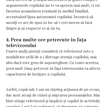
argumentele copilului nu te va aprecia mai mult, ci vei
favoriza acumularea tensiunii în mediul familial,
accentuând lipsa autonomiei copilului. Încearcă să
asculți ce are de spus în loc să-i ceri mereu să facă
liniște și să respecte ce ai zis tu.
4. Prea multe ore petrecute în fața
televizorului
Foarte mulți părinți consideră că televizorul este o
modalitate utilă de a-i distrage atenția copilului, mai
ales dacă este greu de supravegheat. Cu toate acestea,
prea mult timp petrecut în fața televizorului va afecta
capacitatea de învățare a copilului.
Astfel, copiii sub 2 ani nu înțeleg acțiunea de pe ecran,
dar sunt atrași de culori și mișcarea persoanajelor. Mai
bine stinge televizorul și implică-ți copilul în activități
creative. Lasă-l să vorbească, să deseneze, să coloreze