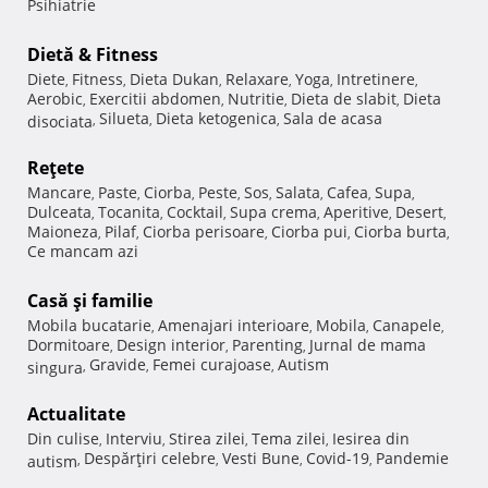
Psihiatrie
Dietă & Fitness
Diete
Fitness
Dieta Dukan
Relaxare
Yoga
Intretinere
,
,
,
,
,
,
Aerobic
Exercitii abdomen
Nutritie
Dieta de slabit
Dieta
,
,
,
,
Silueta
Dieta ketogenica
Sala de acasa
disociata
,
,
,
Reţete
Mancare
Paste
Ciorba
Peste
Sos
Salata
Cafea
Supa
,
,
,
,
,
,
,
,
Dulceata
Tocanita
Cocktail
Supa crema
Aperitive
Desert
,
,
,
,
,
,
Maioneza
Pilaf
Ciorba perisoare
Ciorba pui
Ciorba burta
,
,
,
,
,
Ce mancam azi
Casă şi familie
Mobila bucatarie
Amenajari interioare
Mobila
Canapele
,
,
,
,
Dormitoare
Design interior
Parenting
Jurnal de mama
,
,
,
Gravide
Femei curajoase
Autism
singura
,
,
,
Actualitate
Din culise
Interviu
Stirea zilei
Tema zilei
Iesirea din
,
,
,
,
Despărţiri celebre
Vesti Bune
Covid-19
Pandemie
autism
,
,
,
,