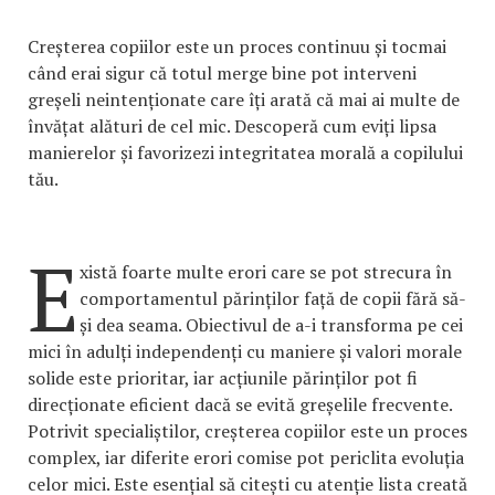
Creșterea copiilor este un proces continuu și tocmai
când erai sigur că totul merge bine pot interveni
greșeli neintenționate care îți arată că mai ai multe de
învățat alături de cel mic. Descoperă cum eviți lipsa
manierelor și favorizezi integritatea morală a copilului
tău.
E
xistă foarte multe erori care se pot strecura în
comportamentul părinților față de copii fără să-
și dea seama. Obiectivul de a-i transforma pe cei
mici în adulți independenți cu maniere și valori morale
solide este prioritar, iar acțiunile părinților pot fi
direcționate eficient dacă se evită greșelile frecvente.
Potrivit specialiștilor, creșterea copiilor este un proces
complex, iar diferite erori comise pot periclita evoluția
celor mici. Este esențial să citești cu atenție lista creată