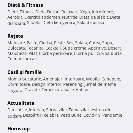
Dietă & Fitness
Diete
Fitness
Dieta Dukan
Relaxare
Yoga
Intretinere
,
,
,
,
,
,
Aerobic
Exercitii abdomen
Nutritie
Dieta de slabit
Dieta
,
,
,
,
Silueta
Dieta ketogenica
Sala de acasa
disociata
,
,
,
Reţete
Mancare
Paste
Ciorba
Peste
Sos
Salata
Cafea
Supa
,
,
,
,
,
,
,
,
Dulceata
Tocanita
Cocktail
Supa crema
Aperitive
Desert
,
,
,
,
,
,
Maioneza
Pilaf
Ciorba perisoare
Ciorba pui
Ciorba burta
,
,
,
,
,
Ce mancam azi
Casă şi familie
Mobila bucatarie
Amenajari interioare
Mobila
Canapele
,
,
,
,
Dormitoare
Design interior
Parenting
Jurnal de mama
,
,
,
Gravide
Femei curajoase
Autism
singura
,
,
,
Actualitate
Din culise
Interviu
Stirea zilei
Tema zilei
Iesirea din
,
,
,
,
Despărţiri celebre
Vesti Bune
Covid-19
Pandemie
autism
,
,
,
,
Horoscop