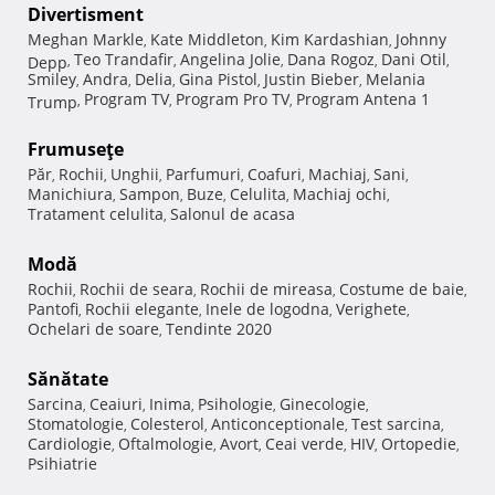
Divertisment
Meghan Markle
Kate Middleton
Kim Kardashian
Johnny
,
,
,
Teo Trandafir
Angelina Jolie
Dana Rogoz
Dani Otil
Depp
,
,
,
,
,
Smiley
Andra
Delia
Gina Pistol
Justin Bieber
Melania
,
,
,
,
,
Program TV
Program Pro TV
Program Antena 1
Trump
,
,
,
Frumuseţe
Păr
Rochii
Unghii
Parfumuri
Coafuri
Machiaj
Sani
,
,
,
,
,
,
,
Manichiura
Sampon
Buze
Celulita
Machiaj ochi
,
,
,
,
,
Tratament celulita
Salonul de acasa
,
Modă
Rochii
Rochii de seara
Rochii de mireasa
Costume de baie
,
,
,
,
Pantofi
Rochii elegante
Inele de logodna
Verighete
,
,
,
,
Ochelari de soare
Tendinte 2020
,
Sănătate
Sarcina
Ceaiuri
Inima
Psihologie
Ginecologie
,
,
,
,
,
Stomatologie
Colesterol
Anticonceptionale
Test sarcina
,
,
,
,
Cardiologie
Oftalmologie
Avort
Ceai verde
HIV
Ortopedie
,
,
,
,
,
,
Psihiatrie