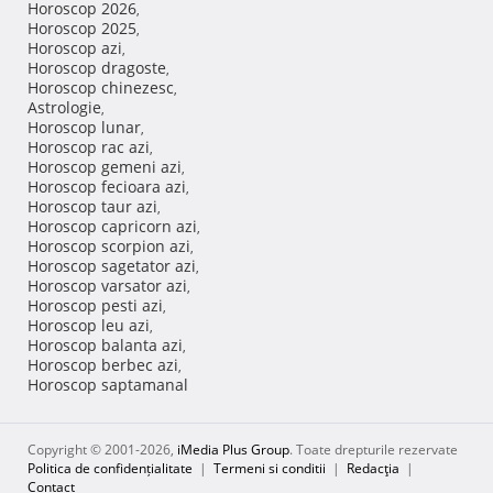
Horoscop 2026
,
Horoscop 2025
,
Horoscop azi
,
Horoscop dragoste
,
Horoscop chinezesc
,
Astrologie
,
Horoscop lunar
,
Horoscop rac azi
,
Horoscop gemeni azi
,
Horoscop fecioara azi
,
Horoscop taur azi
,
Horoscop capricorn azi
,
Horoscop scorpion azi
,
Horoscop sagetator azi
,
Horoscop varsator azi
,
Horoscop pesti azi
,
Horoscop leu azi
,
Horoscop balanta azi
,
Horoscop berbec azi
,
Horoscop saptamanal
Copyright © 2001-2026,
iMedia Plus Group
. Toate drepturile rezervate
Politica de confidențialitate
|
Termeni si conditii
|
Redacţia
|
Contact