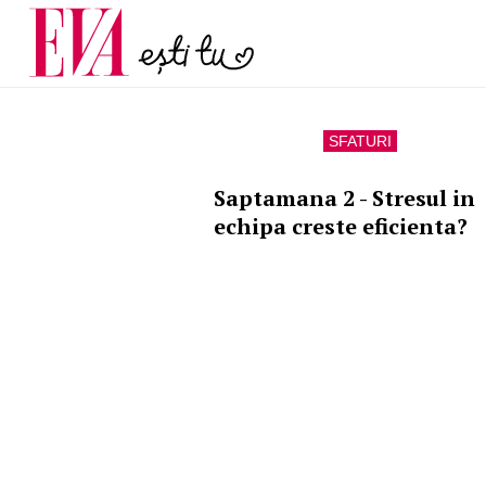
și 60 de ani. De ce te t
Carieră
pe măsură ce înaintez
Actualitate
SFATURI
Saptamana 2 - Stresul in
echipa creste eficienta?