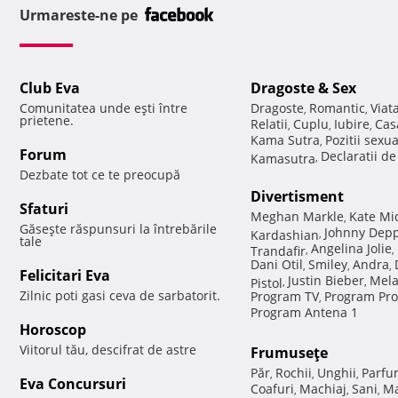
Urmareste-ne pe
Club Eva
Dragoste & Sex
Comunitatea unde eşti între
Dragoste
Romantic
Viat
,
,
prietene.
Relatii
Cuplu
Iubire
Cas
,
,
,
Kama Sutra
Pozitii sexu
,
Forum
Declaratii d
Kamasutra
,
Dezbate tot ce te preocupă
Divertisment
Sfaturi
Meghan Markle
Kate Mi
,
Găseşte răspunsuri la întrebările
Johnny Dep
Kardashian
,
tale
Angelina Jolie
Trandafir
,
,
Dani Otil
Smiley
Andra
,
,
,
Felicitari Eva
Justin Bieber
Mela
Pistol
,
,
Zilnic poti gasi ceva de sarbatorit.
Program TV
Program Pro
,
Program Antena 1
Horoscop
Viitorul tău, descifrat de astre
Frumuseţe
Păr
Rochii
Unghii
Parfu
,
,
,
Eva Concursuri
Coafuri
Machiaj
Sani
Ma
,
,
,