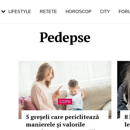
rezești mai des
Cât durează, cum te pregătești și cât
i în vârstă
de dureroasă este investigația
LIFESTYLE
RETETE
HOROSCOP
CITY
FOR
Pedepse
COPII
5 greșeli care periclitează
8 
manierele și valorile
le