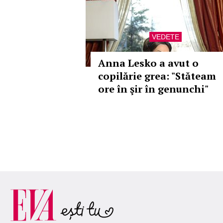
VEDETE
Anna Lesko a avut o
copilărie grea: "Stăteam
ore în şir în genunchi"