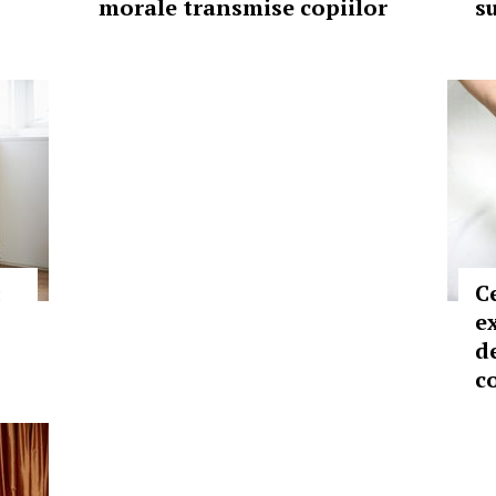
morale transmise copiilor
s
:
C
e
d
c