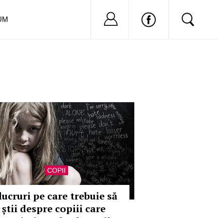
Nu ai cont?
Inregistreaza-
UM
COPII
lucruri pe care trebuie să
 știi despre copiii care