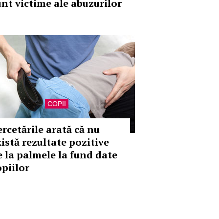
unt victime ale abuzurilor
COPII
ercetările arată că nu
xistă rezultate pozitive
e la palmele la fund date
opiilor