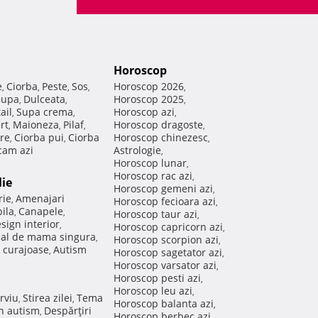
Horoscop
e
Ciorba
Peste
Sos
Horoscop 2026
,
,
,
,
,
Supa
Dulceata
Horoscop 2025
,
,
,
ail
Supa crema
Horoscop azi
,
,
,
rt
Maioneza
Pilaf
Horoscop dragoste
,
,
,
,
re
Ciorba pui
Ciorba
Horoscop chinezesc
,
,
,
am azi
Astrologie
,
Horoscop lunar
,
Horoscop rac azi
,
lie
Horoscop gemeni azi
,
rie
Amenajari
,
Horoscop fecioara azi
,
ila
Canapele
,
,
Horoscop taur azi
,
sign interior
,
Horoscop capricorn azi
,
nal de mama singura
,
Horoscop scorpion azi
,
 curajoase
Autism
,
Horoscop sagetator azi
,
Horoscop varsator azi
,
Horoscop pesti azi
,
Horoscop leu azi
,
rviu
Stirea zilei
Tema
,
,
Horoscop balanta azi
,
in autism
Despărţiri
,
Horoscop berbec azi
,