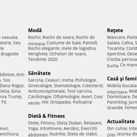
Modă
Reţete
a sexuala
Rochii
Rochii de seara
Rochii de
Mancare
Past
,
,
,
,
atorie
Sex
Costume de baie
Pantofi
Salata
Cafea
,
,
mireasa
,
,
,
,
,
ale
Rochii elegante
Inele de logodna
Tocanita
Cockt
,
,
,
e dragoste
Verighete
Ochelari de soare
Aperitive
Dese
,
,
,
Tendinte 2020
Ciorba perisoa
Ce manc
burta
,
Sănătate
ddleton
Kim
,
Casă şi fami
p
Teo
Sarcina
Ceaiuri
Inima
Psihologie
,
,
,
,
,
Dana Rogoz
Ginecologie
Stomatologie
Colesterol
Mobila bucata
,
,
,
,
Delia
Gina
Anticonceptionale
Test sarcina
Mob
,
,
,
interioare
,
nia Trump
Cardiologie
Oftalmologie
Avort
Ceai
Dormitoare
De
,
,
,
,
,
 TV
HIV
Ortopedie
Psihiatrie
Parenting
Jur
,
verde
,
,
,
,
Gravide
Femei
,
Dietă & Fitness
Actualitate
Diete
Fitness
Dieta Dukan
Relaxare
,
,
,
,
muri
Yoga
Intretinere
Aerobic
Exercitii
Din culise
Inte
,
,
,
,
,
nichiura
Nutritie
Dieta de slabit
Iesirea d
,
abdomen
,
,
,
zilei
,