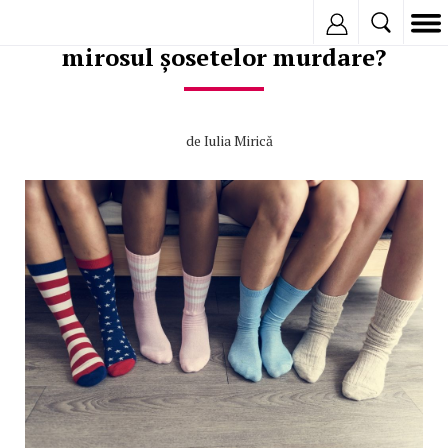
Te poți îmbolnăvi de la
Inregistreaza
mirosul șosetelor murdare?
de
Iulia Mirică