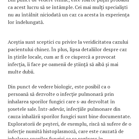
ca acest lucru să se întâmple. Cei mai mulți specialiști
nu au întâlnit niciodată un caz ca acesta în experiența
lor îndelungată.
Aceștia sunt sceptici cu privire la veridicitatea cazului
pacientului chinez. În plus, lipsa detaliilor despre caz
în știrile locale, cum ar fi ce ciupercă a provocat
infecția, îi face pe oamenii de știință să aibă și mai
multe dubii.
Din punct de vedere biologic, este posibil ca o
persoană să dezvolte o infecție pulmonară prin
inhalarea sporilor fungici care s-au dezvoltat în
șosetele sale. Într-adevăr, infecțiile pulmonare din
cauza inhalării sporilor fungici sunt bine documentate.
Exploratorii de peșteri, de exemplu, riscă să sufere de o
infecție numită histoplasmoză, care este cauzată de
inhalarea sporilor fungici ce se regăsesc în