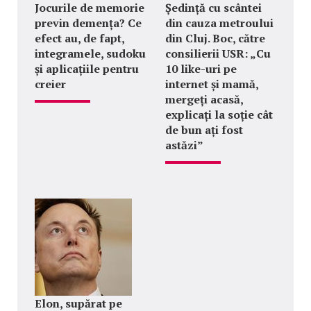
Jocurile de memorie
Ședință cu scântei
previn demența? Ce
din cauza metroului
efect au, de fapt,
din Cluj. Boc, către
integramele, sudoku
consilierii USR: „Cu
și aplicațiile pentru
10 like-uri pe
creier
internet și mamă,
mergeți acasă,
explicați la soție cât
de bun ați fost
astăzi”
Elon, supărat pe