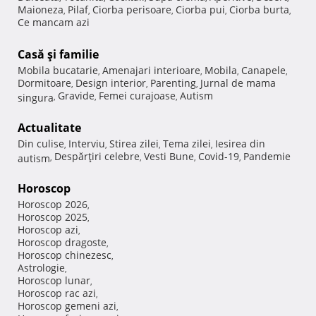
Maioneza
Pilaf
Ciorba perisoare
Ciorba pui
Ciorba burta
,
,
,
,
,
Ce mancam azi
Casă şi familie
Mobila bucatarie
Amenajari interioare
Mobila
Canapele
,
,
,
,
Dormitoare
Design interior
Parenting
Jurnal de mama
,
,
,
Gravide
Femei curajoase
Autism
singura
,
,
,
Actualitate
Din culise
Interviu
Stirea zilei
Tema zilei
Iesirea din
,
,
,
,
Despărţiri celebre
Vesti Bune
Covid-19
Pandemie
autism
,
,
,
,
Horoscop
Horoscop 2026
,
Horoscop 2025
,
Horoscop azi
,
Horoscop dragoste
,
Horoscop chinezesc
,
Astrologie
,
Horoscop lunar
,
Horoscop rac azi
,
Horoscop gemeni azi
,