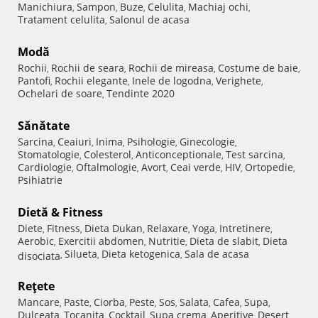
Manichiura
Sampon
Buze
Celulita
Machiaj ochi
,
,
,
,
,
Tratament celulita
Salonul de acasa
,
Modă
Rochii
Rochii de seara
Rochii de mireasa
Costume de baie
,
,
,
,
Pantofi
Rochii elegante
Inele de logodna
Verighete
,
,
,
,
Ochelari de soare
Tendinte 2020
,
Sănătate
Sarcina
Ceaiuri
Inima
Psihologie
Ginecologie
,
,
,
,
,
Stomatologie
Colesterol
Anticonceptionale
Test sarcina
,
,
,
,
Cardiologie
Oftalmologie
Avort
Ceai verde
HIV
Ortopedie
,
,
,
,
,
,
Psihiatrie
Dietă & Fitness
Diete
Fitness
Dieta Dukan
Relaxare
Yoga
Intretinere
,
,
,
,
,
,
Aerobic
Exercitii abdomen
Nutritie
Dieta de slabit
Dieta
,
,
,
,
Silueta
Dieta ketogenica
Sala de acasa
disociata
,
,
,
Reţete
Mancare
Paste
Ciorba
Peste
Sos
Salata
Cafea
Supa
,
,
,
,
,
,
,
,
Dulceata
Tocanita
Cocktail
Supa crema
Aperitive
Desert
,
,
,
,
,
,