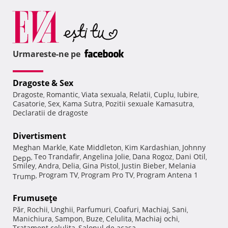
Urmareste-ne pe
Dragoste & Sex
Dragoste
Romantic
Viata sexuala
Relatii
Cuplu
Iubire
,
,
,
,
,
,
Casatorie
Sex
Kama Sutra
Pozitii sexuale Kamasutra
,
,
,
,
Declaratii de dragoste
Divertisment
Meghan Markle
Kate Middleton
Kim Kardashian
Johnny
,
,
,
Teo Trandafir
Angelina Jolie
Dana Rogoz
Dani Otil
Depp
,
,
,
,
,
Smiley
Andra
Delia
Gina Pistol
Justin Bieber
Melania
,
,
,
,
,
Program TV
Program Pro TV
Program Antena 1
Trump
,
,
,
Frumuseţe
Păr
Rochii
Unghii
Parfumuri
Coafuri
Machiaj
Sani
,
,
,
,
,
,
,
Manichiura
Sampon
Buze
Celulita
Machiaj ochi
,
,
,
,
,
Tratament celulita
Salonul de acasa