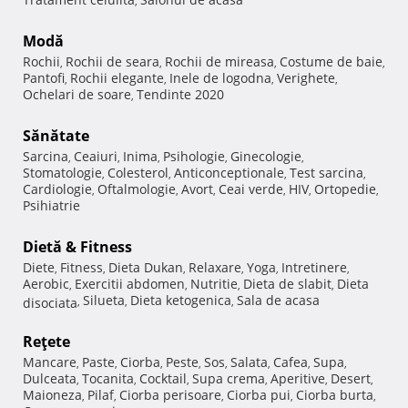
,
Modă
Rochii
Rochii de seara
Rochii de mireasa
Costume de baie
,
,
,
,
Pantofi
Rochii elegante
Inele de logodna
Verighete
,
,
,
,
Ochelari de soare
Tendinte 2020
,
Sănătate
Sarcina
Ceaiuri
Inima
Psihologie
Ginecologie
,
,
,
,
,
Stomatologie
Colesterol
Anticonceptionale
Test sarcina
,
,
,
,
Cardiologie
Oftalmologie
Avort
Ceai verde
HIV
Ortopedie
,
,
,
,
,
,
Psihiatrie
Dietă & Fitness
Diete
Fitness
Dieta Dukan
Relaxare
Yoga
Intretinere
,
,
,
,
,
,
Aerobic
Exercitii abdomen
Nutritie
Dieta de slabit
Dieta
,
,
,
,
Silueta
Dieta ketogenica
Sala de acasa
disociata
,
,
,
Reţete
Mancare
Paste
Ciorba
Peste
Sos
Salata
Cafea
Supa
,
,
,
,
,
,
,
,
Dulceata
Tocanita
Cocktail
Supa crema
Aperitive
Desert
,
,
,
,
,
,
Maioneza
Pilaf
Ciorba perisoare
Ciorba pui
Ciorba burta
,
,
,
,
,