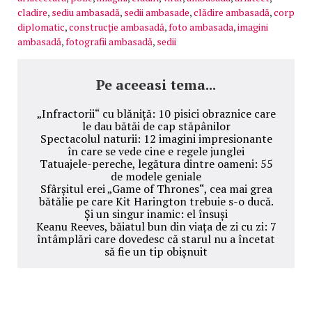
cladire
,
sediu ambasadă
,
sedii ambasade
,
clădire ambasadă
,
corp
diplomatic
,
construcție ambasadă
,
foto ambasada
,
imagini
ambasadă
,
fotografii ambasadă
,
sedii
Pe aceeasi tema...
„Infractorii“ cu blăniță: 10 pisici obraznice care
le dau bătăi de cap stăpânilor
Spectacolul naturii: 12 imagini impresionante
în care se vede cine e regele junglei
Tatuajele-pereche, legătura dintre oameni: 55
de modele geniale
Sfârșitul erei „Game of Thrones“, cea mai grea
bătălie pe care Kit Harington trebuie s-o ducă.
Și un singur inamic: el însuși
Keanu Reeves, băiatul bun din viața de zi cu zi: 7
întâmplări care dovedesc că starul nu a încetat
să fie un tip obișnuit