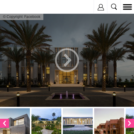
Inregistreaza
© Copyright: Facebook