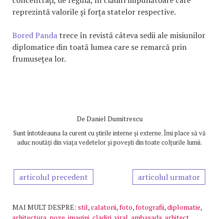
reprezintă valorile și forța statelor respective.
Bored Panda
trece în revistă câteva sedii ale misiunilor
diplomatice din toată lumea care se remarcă prin
frumusețea lor.
De
Daniel Dumitrescu
Sunt întotdeauna la curent cu știrile interne și externe. Îmi place să vă
aduc noutăți din viața vedetelor și povești din toate colțurile lumii.
articolul precedent
articolul urmator
MAI MULT DESPRE:
stil
,
calatorii
,
foto
,
fotografii
,
diplomatie
,
arhitectura
,
poze
,
imagini
,
cladiri
,
viral
,
ambasada
,
arhitect
,