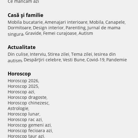
Ce mancam azi
Casă şi familie
Mobila bucatarie
Amenajari interioare
Mobila
Canapele
,
,
,
,
Dormitoare
Design interior
Parenting
Jurnal de mama
,
,
,
Gravide
Femei curajoase
Autism
singura
,
,
,
Actualitate
Din culise
Interviu
Stirea zilei
Tema zilei
Iesirea din
,
,
,
,
Despărţiri celebre
Vesti Bune
Covid-19
Pandemie
autism
,
,
,
,
Horoscop
Horoscop 2026
,
Horoscop 2025
,
Horoscop azi
,
Horoscop dragoste
,
Horoscop chinezesc
,
Astrologie
,
Horoscop lunar
,
Horoscop rac azi
,
Horoscop gemeni azi
,
Horoscop fecioara azi
,
Horoscop taur azi
,