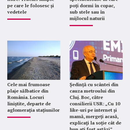
pe care le folosesc și
poți dormi în copac,
vedetele
sub stele sau în
mijlocul naturii
Cele mai frumoase
Ședință cu scântei din
plaje sălbatice din
cauza metroului din
România. Locuri
Cluj. Boc, către
liniștite, departe de
consilierii USR: „Cu 10
aglomerația stațiunilor
like-uri pe internet și
mamă, mergeți acasă,
explicați la soție cât de
bun ați fost astăzi”