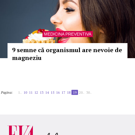
MEDICINA PREVENTIVA
9 semne că organismul are nevoie de
magneziu
Pagina:
1..
10
11
12
13
14
15
16
17
18
19
20..
30..