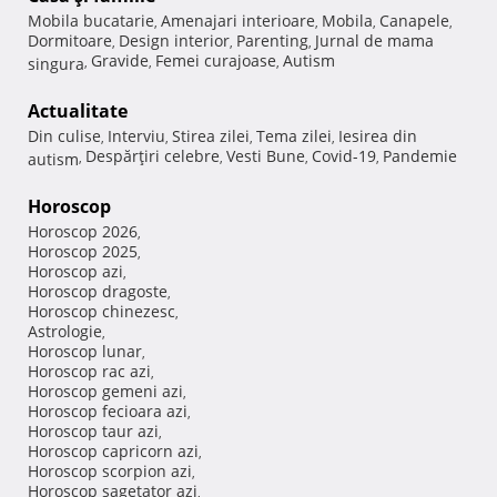
Mobila bucatarie
Amenajari interioare
Mobila
Canapele
,
,
,
,
Dormitoare
Design interior
Parenting
Jurnal de mama
,
,
,
Gravide
Femei curajoase
Autism
singura
,
,
,
Actualitate
Din culise
Interviu
Stirea zilei
Tema zilei
Iesirea din
,
,
,
,
Despărţiri celebre
Vesti Bune
Covid-19
Pandemie
autism
,
,
,
,
Horoscop
Horoscop 2026
,
Horoscop 2025
,
Horoscop azi
,
Horoscop dragoste
,
Horoscop chinezesc
,
Astrologie
,
Horoscop lunar
,
Horoscop rac azi
,
Horoscop gemeni azi
,
Horoscop fecioara azi
,
Horoscop taur azi
,
Horoscop capricorn azi
,
Horoscop scorpion azi
,
Horoscop sagetator azi
,