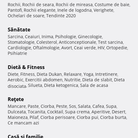
Rochii
Rochii de seara
Rochii de mireasa
Costume de baie
,
,
,
,
Pantofi
Rochii elegante
Inele de logodna
Verighete
,
,
,
,
Ochelari de soare
Tendinte 2020
,
Sănătate
Sarcina
Ceaiuri
Inima
Psihologie
Ginecologie
,
,
,
,
,
Stomatologie
Colesterol
Anticonceptionale
Test sarcina
,
,
,
,
Cardiologie
Oftalmologie
Avort
Ceai verde
HIV
Ortopedie
,
,
,
,
,
,
Psihiatrie
Dietă & Fitness
Diete
Fitness
Dieta Dukan
Relaxare
Yoga
Intretinere
,
,
,
,
,
,
Aerobic
Exercitii abdomen
Nutritie
Dieta de slabit
Dieta
,
,
,
,
Silueta
Dieta ketogenica
Sala de acasa
disociata
,
,
,
Reţete
Mancare
Paste
Ciorba
Peste
Sos
Salata
Cafea
Supa
,
,
,
,
,
,
,
,
Dulceata
Tocanita
Cocktail
Supa crema
Aperitive
Desert
,
,
,
,
,
,
Maioneza
Pilaf
Ciorba perisoare
Ciorba pui
Ciorba burta
,
,
,
,
,
Ce mancam azi
Casă şi familie