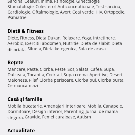
Sarcina
Ceaiuri
Inima
Psihologie
Ginecologie
,
,
,
,
,
Stomatologie
Colesterol
Anticonceptionale
Test sarcina
,
,
,
,
Cardiologie
Oftalmologie
Avort
Ceai verde
HIV
Ortopedie
,
,
,
,
,
,
Psihiatrie
Dietă & Fitness
Diete
Fitness
Dieta Dukan
Relaxare
Yoga
Intretinere
,
,
,
,
,
,
Aerobic
Exercitii abdomen
Nutritie
Dieta de slabit
Dieta
,
,
,
,
Silueta
Dieta ketogenica
Sala de acasa
disociata
,
,
,
Reţete
Mancare
Paste
Ciorba
Peste
Sos
Salata
Cafea
Supa
,
,
,
,
,
,
,
,
Dulceata
Tocanita
Cocktail
Supa crema
Aperitive
Desert
,
,
,
,
,
,
Maioneza
Pilaf
Ciorba perisoare
Ciorba pui
Ciorba burta
,
,
,
,
,
Ce mancam azi
Casă şi familie
Mobila bucatarie
Amenajari interioare
Mobila
Canapele
,
,
,
,
Dormitoare
Design interior
Parenting
Jurnal de mama
,
,
,
Gravide
Femei curajoase
Autism
singura
,
,
,
Actualitate