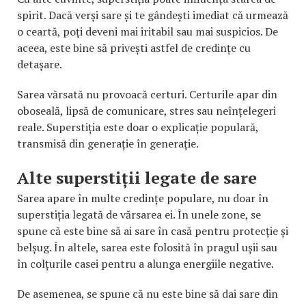
spirit. Dacă verși sare și te gândești imediat că urmează
o ceartă, poți deveni mai iritabil sau mai suspicios. De
aceea, este bine să privești astfel de credințe cu
detașare.
Sarea vărsată nu provoacă certuri. Certurile apar din
oboseală, lipsă de comunicare, stres sau neînțelegeri
reale. Superstiția este doar o explicație populară,
transmisă din generație în generație.
Alte superstiții legate de sare
Sarea apare în multe credințe populare, nu doar în
superstiția legată de vărsarea ei. În unele zone, se
spune că este bine să ai sare în casă pentru protecție și
belșug. În altele, sarea este folosită în pragul ușii sau
în colțurile casei pentru a alunga energiile negative.
De asemenea, se spune că nu este bine să dai sare din