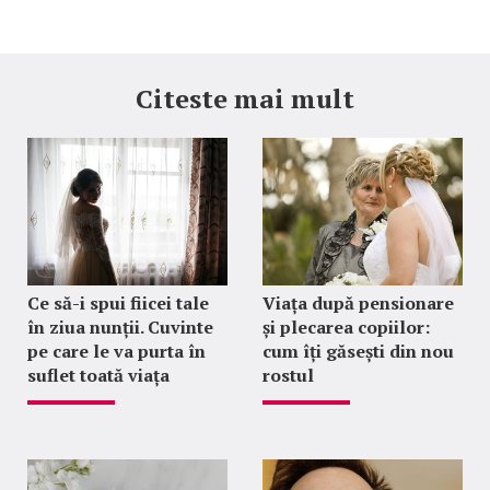
Citeste mai mult
Ce să-i spui fiicei tale
Viața după pensionare
în ziua nunții. Cuvinte
și plecarea copiilor:
pe care le va purta în
cum îți găsești din nou
suflet toată viața
rostul