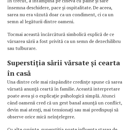
În trecut, a întâmpina pe cineva cu pâine și sare
însemna deschidere, pace și ospitalitate. De aceea,
sarea nu era văzută doar ca un condiment, ci ca un
semn al legăturii dintre oameni.
Tocmai această încărcătură simbolică explică de ce
vărsarea sării a fost privită ca un semn de dezechilibru
sau tulburare.
Superstiția sării vărsate și cearta
în casă
Una dintre cele mai răspândite credințe spune că sarea
vărsată anunță ceartă în familie. Această interpretare
poate avea și o explicație psihologică simplă. Atunci
când oamenii cred că un gest banal anunță un conflict,
devin mai atenți, mai tensionați sau mai predispuși să
observe orice mică neînțelegere.
Cu alte cuvinte, superstiția poate influența starea de