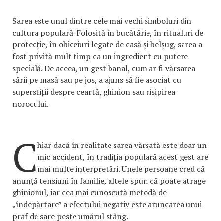
Sarea este unul dintre cele mai vechi simboluri din
cultura populară. Folosită în bucătărie, în ritualuri de
protecție, în obiceiuri legate de casă și belșug, sarea a
fost privită mult timp ca un ingredient cu putere
specială. De aceea, un gest banal, cum ar fi vărsarea
sării pe masă sau pe jos, a ajuns să fie asociat cu
superstiții despre ceartă, ghinion sau risipirea
norocului.
C
hiar dacă în realitate sarea vărsată este doar un
mic accident, în tradiția populară acest gest are
mai multe interpretări. Unele persoane cred că
anunță tensiuni în familie, altele spun că poate atrage
ghinionul, iar cea mai cunoscută metodă de
„îndepărtare” a efectului negativ este aruncarea unui
praf de sare peste umărul stâng.