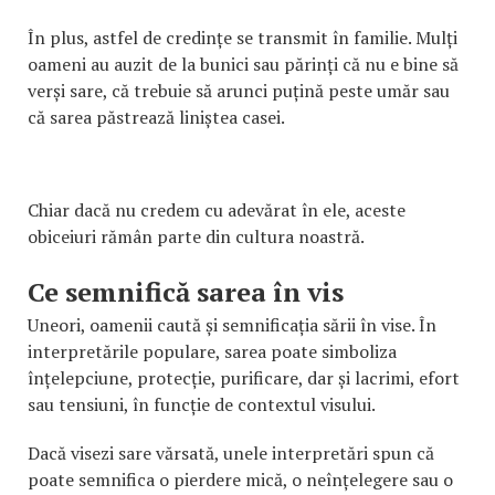
În plus, astfel de credințe se transmit în familie. Mulți
oameni au auzit de la bunici sau părinți că nu e bine să
verși sare, că trebuie să arunci puțină peste umăr sau
că sarea păstrează liniștea casei.
Chiar dacă nu credem cu adevărat în ele, aceste
obiceiuri rămân parte din cultura noastră.
Ce semnifică sarea în vis
Uneori, oamenii caută și semnificația sării în vise. În
interpretările populare, sarea poate simboliza
înțelepciune, protecție, purificare, dar și lacrimi, efort
sau tensiuni, în funcție de contextul visului.
Dacă visezi sare vărsată, unele interpretări spun că
poate semnifica o pierdere mică, o neînțelegere sau o