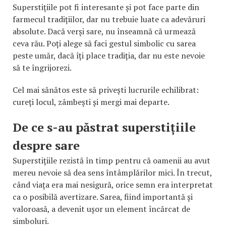
Superstițiile pot fi interesante și pot face parte din
farmecul tradițiilor, dar nu trebuie luate ca adevăruri
absolute. Dacă verși sare, nu înseamnă că urmează
ceva rău. Poți alege să faci gestul simbolic cu sarea
peste umăr, dacă îți place tradiția, dar nu este nevoie
să te îngrijorezi.
Cel mai sănătos este să privești lucrurile echilibrat:
cureți locul, zâmbești și mergi mai departe.
De ce s-au păstrat superstițiile
despre sare
Superstițiile rezistă în timp pentru că oamenii au avut
mereu nevoie să dea sens întâmplărilor mici. În trecut,
când viața era mai nesigură, orice semn era interpretat
ca o posibilă avertizare. Sarea, fiind importantă și
valoroasă, a devenit ușor un element încărcat de
simboluri.