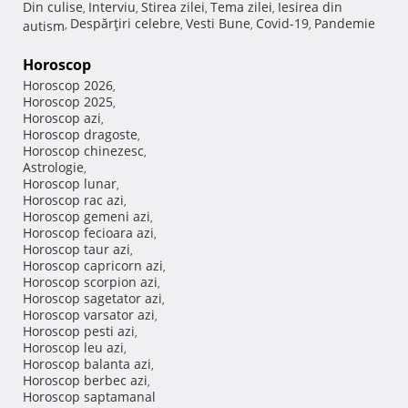
Din culise
Interviu
Stirea zilei
Tema zilei
Iesirea din
,
,
,
,
Despărţiri celebre
Vesti Bune
Covid-19
Pandemie
autism
,
,
,
,
Horoscop
Horoscop 2026
,
Horoscop 2025
,
Horoscop azi
,
Horoscop dragoste
,
Horoscop chinezesc
,
Astrologie
,
Horoscop lunar
,
Horoscop rac azi
,
Horoscop gemeni azi
,
Horoscop fecioara azi
,
Horoscop taur azi
,
Horoscop capricorn azi
,
Horoscop scorpion azi
,
Horoscop sagetator azi
,
Horoscop varsator azi
,
Horoscop pesti azi
,
Horoscop leu azi
,
Horoscop balanta azi
,
Horoscop berbec azi
,
Horoscop saptamanal