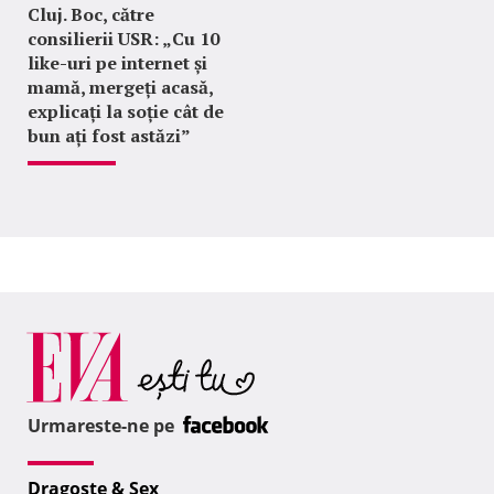
Cluj. Boc, către
consilierii USR: „Cu 10
like-uri pe internet și
mamă, mergeți acasă,
explicați la soție cât de
bun ați fost astăzi”
Urmareste-ne pe
Dragoste & Sex