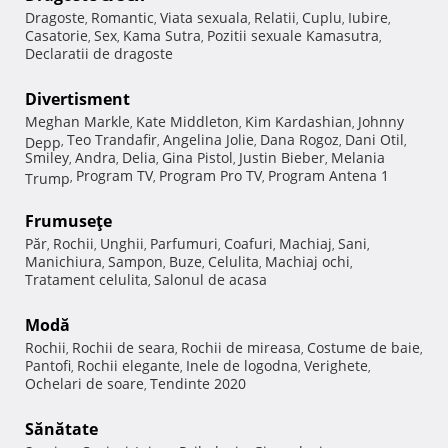
Dragoste
Romantic
Viata sexuala
Relatii
Cuplu
Iubire
,
,
,
,
,
,
Casatorie
Sex
Kama Sutra
Pozitii sexuale Kamasutra
,
,
,
,
Declaratii de dragoste
Divertisment
Meghan Markle
Kate Middleton
Kim Kardashian
Johnny
,
,
,
Teo Trandafir
Angelina Jolie
Dana Rogoz
Dani Otil
Depp
,
,
,
,
,
Smiley
Andra
Delia
Gina Pistol
Justin Bieber
Melania
,
,
,
,
,
Program TV
Program Pro TV
Program Antena 1
Trump
,
,
,
Frumuseţe
Păr
Rochii
Unghii
Parfumuri
Coafuri
Machiaj
Sani
,
,
,
,
,
,
,
Manichiura
Sampon
Buze
Celulita
Machiaj ochi
,
,
,
,
,
Tratament celulita
Salonul de acasa
,
Modă
Rochii
Rochii de seara
Rochii de mireasa
Costume de baie
,
,
,
,
Pantofi
Rochii elegante
Inele de logodna
Verighete
,
,
,
,
Ochelari de soare
Tendinte 2020
,
Sănătate