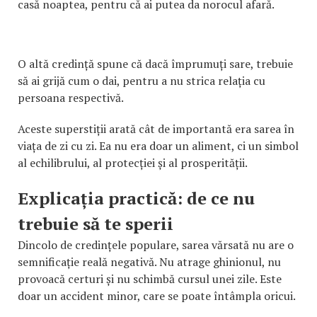
casă noaptea, pentru că ai putea da norocul afară.
O altă credință spune că dacă împrumuți sare, trebuie
să ai grijă cum o dai, pentru a nu strica relația cu
persoana respectivă.
Aceste superstiții arată cât de importantă era sarea în
viața de zi cu zi. Ea nu era doar un aliment, ci un simbol
al echilibrului, al protecției și al prosperității.
Explicația practică: de ce nu
trebuie să te sperii
Dincolo de credințele populare, sarea vărsată nu are o
semnificație reală negativă. Nu atrage ghinionul, nu
provoacă certuri și nu schimbă cursul unei zile. Este
doar un accident minor, care se poate întâmpla oricui.