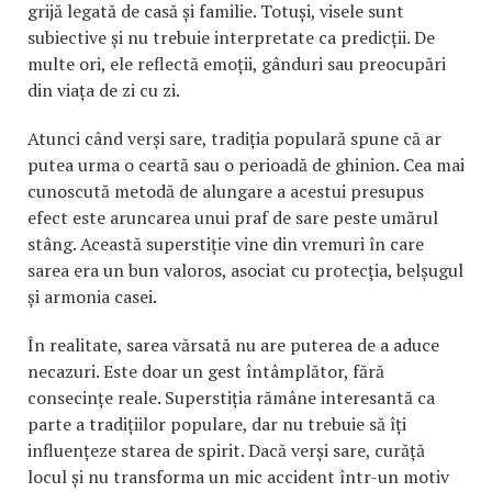
grijă legată de casă și familie. Totuși, visele sunt
subiective și nu trebuie interpretate ca predicții. De
multe ori, ele reflectă emoții, gânduri sau preocupări
din viața de zi cu zi.
Atunci când verși sare, tradiția populară spune că ar
putea urma o ceartă sau o perioadă de ghinion. Cea mai
cunoscută metodă de alungare a acestui presupus
efect este aruncarea unui praf de sare peste umărul
stâng. Această superstiție vine din vremuri în care
sarea era un bun valoros, asociat cu protecția, belșugul
și armonia casei.
În realitate, sarea vărsată nu are puterea de a aduce
necazuri. Este doar un gest întâmplător, fără
consecințe reale. Superstiția rămâne interesantă ca
parte a tradițiilor populare, dar nu trebuie să îți
influențeze starea de spirit. Dacă verși sare, curăță
locul și nu transforma un mic accident într-un motiv