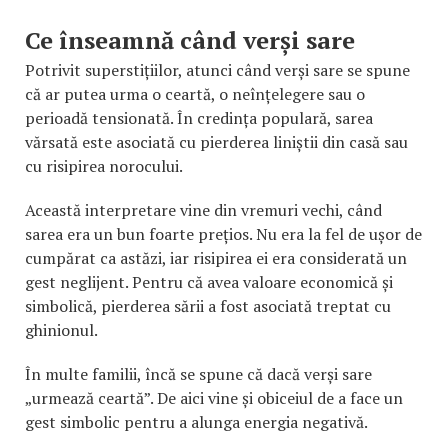
Ce înseamnă când verși sare
Potrivit superstițiilor, atunci când verși sare se spune
că ar putea urma o ceartă, o neînțelegere sau o
perioadă tensionată. În credința populară, sarea
vărsată este asociată cu pierderea liniștii din casă sau
cu risipirea norocului.
Această interpretare vine din vremuri vechi, când
sarea era un bun foarte prețios. Nu era la fel de ușor de
cumpărat ca astăzi, iar risipirea ei era considerată un
gest neglijent. Pentru că avea valoare economică și
simbolică, pierderea sării a fost asociată treptat cu
ghinionul.
În multe familii, încă se spune că dacă verși sare
„urmează ceartă”. De aici vine și obiceiul de a face un
gest simbolic pentru a alunga energia negativă.