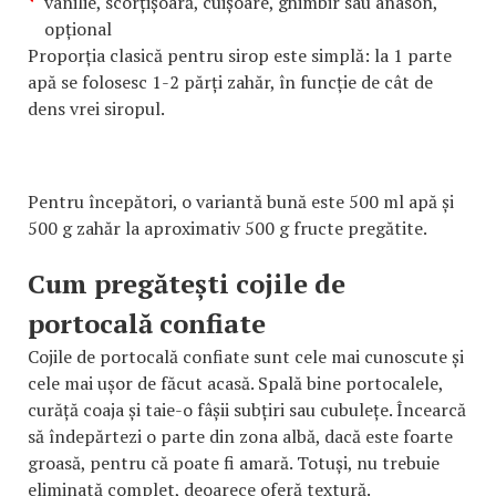
vanilie, scorțișoară, cuișoare, ghimbir sau anason,
opțional
Proporția clasică pentru sirop este simplă: la 1 parte
apă se folosesc 1-2 părți zahăr, în funcție de cât de
dens vrei siropul.
Pentru începători, o variantă bună este 500 ml apă și
500 g zahăr la aproximativ 500 g fructe pregătite.
Cum pregătești cojile de
portocală confiate
Cojile de portocală confiate sunt cele mai cunoscute și
cele mai ușor de făcut acasă. Spală bine portocalele,
curăță coaja și taie-o fâșii subțiri sau cubulețe. Încearcă
să îndepărtezi o parte din zona albă, dacă este foarte
groasă, pentru că poate fi amară. Totuși, nu trebuie
eliminată complet, deoarece oferă textură.