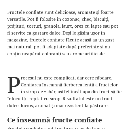
Fructele confiate sunt delicioase, aromate și foarte
versatile. Pot fi folosite în cozonac, chec, biscuiți,
prăjituri, torturi, granola, iaurt, orez cu lapte sau pot
fi servite ca gustare dulce. Deși le găsim ușor în
magazine, fructele confiate făcute acasă au un gust
mai natural, pot fi adaptate după preferințe și nu
conțin neapărat coloranți sau arome artificiale.
P
rocesul nu este complicat, dar cere răbdare.
Confiarea înseamnă fierberea lentă a fructelor
în sirop de zahăr, astfel încât apa din fruct să fie
înlocuită treptat cu sirop. Rezultatul este un fruct
dulce, lucios, aromat și mai rezistent la păstrare.
Ce înseamnă fructe confiate
Fructele confiate sunt fructe sau coji de fructe