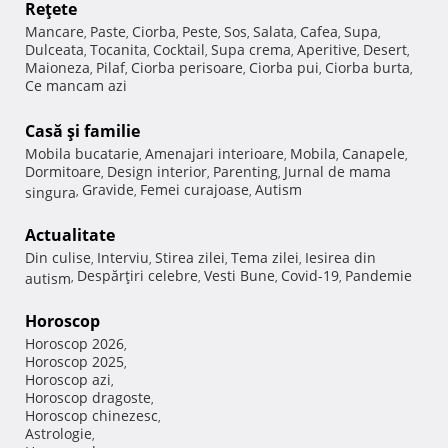
Reţete
Mancare
Paste
Ciorba
Peste
Sos
Salata
Cafea
Supa
,
,
,
,
,
,
,
,
Dulceata
Tocanita
Cocktail
Supa crema
Aperitive
Desert
,
,
,
,
,
,
Maioneza
Pilaf
Ciorba perisoare
Ciorba pui
Ciorba burta
,
,
,
,
,
Ce mancam azi
Casă şi familie
Mobila bucatarie
Amenajari interioare
Mobila
Canapele
,
,
,
,
Dormitoare
Design interior
Parenting
Jurnal de mama
,
,
,
Gravide
Femei curajoase
Autism
singura
,
,
,
Actualitate
Din culise
Interviu
Stirea zilei
Tema zilei
Iesirea din
,
,
,
,
Despărţiri celebre
Vesti Bune
Covid-19
Pandemie
autism
,
,
,
,
Horoscop
Horoscop 2026
,
Horoscop 2025
,
Horoscop azi
,
Horoscop dragoste
,
Horoscop chinezesc
,
Astrologie
,