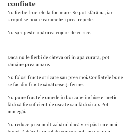
confiate
Nu fierbe fructele la foc mare. Se pot sfărâma, iar
siropul se poate carameliza prea repede.
Nu sări peste opărirea cojilor de citrice.
Dacă nu le fierbi de câteva ori în apă curată, pot
rămâne prea amare.
Nu folosi fructe stricate sau prea moi. Confiatele bune
se fac din fructe sănătoase și ferme.
Nu pune fructele umede în borcane închise ermetic
fără să fie suficient de uscate sau fără sirop. Pot
mucegăi.
Nu reduce prea mult zahărul dacă vrei păstrare mai
lungă. Zahărul are rol de conservant, nu doar de