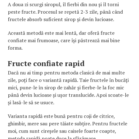
A doua zi scurgi siropul, îl fierbi din nou și îl torni
peste fructe. Procesul se repetă 2-3 zile, până când
fructele absorb suficient sirop și devin lucioase.
Această metodă este mai lentă, dar oferă fructe
confiate mai frumoase, care își păstrează mai bine
forma.
Fructe confiate rapid
Dacă nu ai timp pentru metoda clasică de mai multe
zile, poți face o variantă rapidă. Taie fructele în bucăți
mici, pune-le în sirop de zahăr și fierbe-le la foc mic
până devin lucioase și ușor translucide. Apoi scoate-le
și lasă-le să se usuce.
Varianta rapidă este bună pentru coji de citrice,
ghimbir, mere sau pere tăiate subțire. Pentru fructele
moi, cum sunt cireșele sau caisele foarte coapte,
metoda rapidă poate duce la sfărâmare.