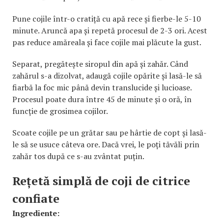
Pune cojile într-o cratiță cu apă rece și fierbe-le 5-10
minute. Aruncă apa și repetă procesul de 2-3 ori. Acest
pas reduce amăreala și face cojile mai plăcute la gust.
Separat, pregătește siropul din apă și zahăr. Când
zahărul s-a dizolvat, adaugă cojile opărite și lasă-le să
fiarbă la foc mic până devin translucide și lucioase.
Procesul poate dura între 45 de minute și o oră, în
funcție de grosimea cojilor.
Scoate cojile pe un grătar sau pe hârtie de copt și lasă-
le să se usuce câteva ore. Dacă vrei, le poți tăvăli prin
zahăr tos după ce s-au zvântat puțin.
Rețetă simplă de coji de citrice
confiate
Ingrediente: