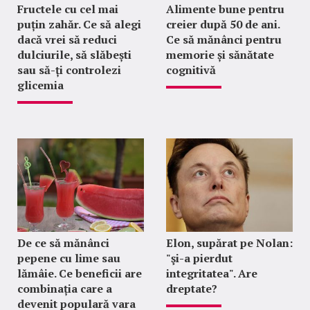
Fructele cu cel mai
Alimente bune pentru
puțin zahăr. Ce să alegi
creier după 50 de ani.
dacă vrei să reduci
Ce să mănânci pentru
dulciurile, să slăbești
memorie și sănătate
sau să-ți controlezi
cognitivă
glicemia
De ce să mănânci
Elon, supărat pe Nolan:
pepene cu lime sau
"şi-a pierdut
lămâie. Ce beneficii are
integritatea". Are
combinația care a
dreptate?
devenit populară vara