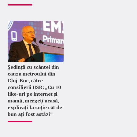
Ședință cu scântei din
cauza metroului din
Cluj. Boc, către
consilierii USR: „Cu 10
like-uri pe internet și
mamă, mergeți acasă,
explicați la soție cât de
bun ați fost astăzi”