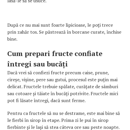
lasă-le să se usuce.
După ce nu mai sunt foarte lipicioase, le poți trece
prin zahăr tos. Se păstrează în borcane curate, închise
bine.
Cum prepari fructe confiate
întregi sau bucăți
Dacă vrei să confiezi fructe precum caise, prune,
cireșe, vișine, pere sau gutui, procesul este puțin mai
delicat. Fructele trebuie spălate, curățate de sâmburi
sau cotoare și tăiate în bucăți potrivite. Fructele mici
pot fi lăsate întregi, dacă sunt ferme.
Pentru ca fructele să nu se destrame, este mai bine să
le fierbi în sirop în etape. Prima zi le pui în sirop
fierbinte și le lași să stea câteva ore sau peste noapte.