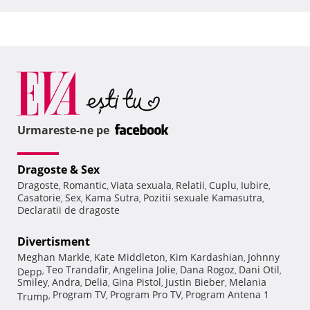
Urmareste-ne pe
Dragoste & Sex
Dragoste
Romantic
Viata sexuala
Relatii
Cuplu
Iubire
,
,
,
,
,
,
Casatorie
Sex
Kama Sutra
Pozitii sexuale Kamasutra
,
,
,
,
Declaratii de dragoste
Divertisment
Meghan Markle
Kate Middleton
Kim Kardashian
Johnny
,
,
,
Teo Trandafir
Angelina Jolie
Dana Rogoz
Dani Otil
Depp
,
,
,
,
,
Smiley
Andra
Delia
Gina Pistol
Justin Bieber
Melania
,
,
,
,
,
Program TV
Program Pro TV
Program Antena 1
Trump
,
,
,