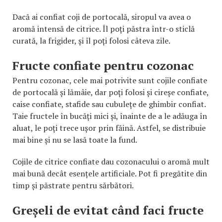
Dacă ai confiat coji de portocală, siropul va avea o
aromă intensă de citrice. Îl poți păstra într-o sticlă
curată, la frigider, și îl poți folosi câteva zile.
Fructe confiate pentru cozonac
Pentru cozonac, cele mai potrivite sunt cojile confiate
de portocală și lămâie, dar poți folosi și cireșe confiate,
caise confiate, stafide sau cubulețe de ghimbir confiat.
Taie fructele în bucăți mici și, înainte de a le adăuga în
aluat, le poți trece ușor prin făină. Astfel, se distribuie
mai bine și nu se lasă toate la fund.
Cojile de citrice confiate dau cozonacului o aromă mult
mai bună decât esențele artificiale. Pot fi pregătite din
timp și păstrate pentru sărbători.
Greșeli de evitat când faci fructe