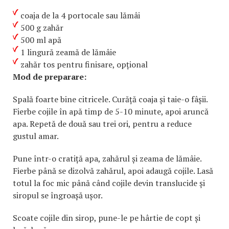
coaja de la 4 portocale sau lămâi
500 g zahăr
500 ml apă
1 lingură zeamă de lămâie
zahăr tos pentru finisare, opțional
Mod de preparare:
Spală foarte bine citricele. Curăță coaja și taie-o fâșii.
Fierbe cojile în apă timp de 5-10 minute, apoi aruncă
apa. Repetă de două sau trei ori, pentru a reduce
gustul amar.
Pune într-o cratiță apa, zahărul și zeama de lămâie.
Fierbe până se dizolvă zahărul, apoi adaugă cojile. Lasă
totul la foc mic până când cojile devin translucide și
siropul se îngroașă ușor.
Scoate cojile din sirop, pune-le pe hârtie de copt și