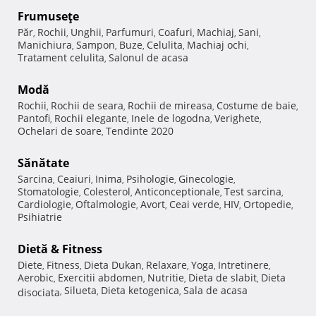
Frumuseţe
Păr
Rochii
Unghii
Parfumuri
Coafuri
Machiaj
Sani
,
,
,
,
,
,
,
Manichiura
Sampon
Buze
Celulita
Machiaj ochi
,
,
,
,
,
Tratament celulita
Salonul de acasa
,
Modă
Rochii
Rochii de seara
Rochii de mireasa
Costume de baie
,
,
,
,
Pantofi
Rochii elegante
Inele de logodna
Verighete
,
,
,
,
Ochelari de soare
Tendinte 2020
,
Sănătate
Sarcina
Ceaiuri
Inima
Psihologie
Ginecologie
,
,
,
,
,
Stomatologie
Colesterol
Anticonceptionale
Test sarcina
,
,
,
,
Cardiologie
Oftalmologie
Avort
Ceai verde
HIV
Ortopedie
,
,
,
,
,
,
Psihiatrie
Dietă & Fitness
Diete
Fitness
Dieta Dukan
Relaxare
Yoga
Intretinere
,
,
,
,
,
,
Aerobic
Exercitii abdomen
Nutritie
Dieta de slabit
Dieta
,
,
,
,
Silueta
Dieta ketogenica
Sala de acasa
disociata
,
,
,