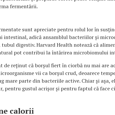
urma fermentării.
rmentate sunt apreciate pentru rolul lor în susți
 intestinal, adică ansamblul bacteriilor și micr
n tubul digestiv. Harvard Health notează că alime
tural pot contribui la întărirea microbiomului int
 de reținut că borșul fiert în ciorbă nu mai are a
icroorganisme vii ca borșul crud, deoarece tempe
ug mare parte din bacteriile active. Chiar și așa, 
r, pentru gustul acrișor și pentru faptul că face 
ne calorii