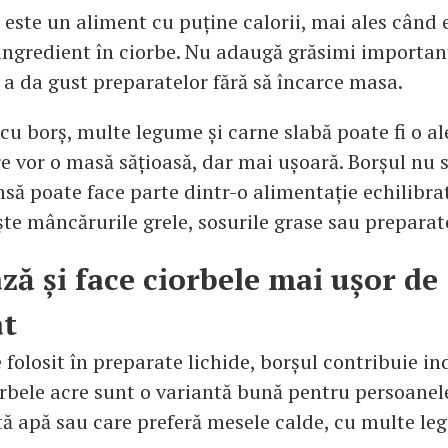
 este un aliment cu puține calorii, mai ales când 
ngredient în ciorbe. Nu adaugă grăsimi importante
 a da gust preparatelor fără să încarce masa.
 cu borș, multe legume și carne slabă poate fi o a
re vor o masă sățioasă, dar mai ușoară. Borșul nu 
nsă poate face parte dintr-o alimentație echilibra
te mâncărurile grele, sosurile grase sau preparate
ză și face ciorbele mai ușor de
t
 folosit în preparate lichide, borșul contribuie ind
orbele acre sunt o variantă bună pentru persoanel
tă apă sau care preferă mesele calde, cu multe le