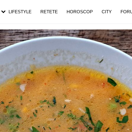
rezești mai des
Cât durează, cum te pregătești și cât
i în vârstă
de dureroasă este investigația
LIFESTYLE
RETETE
HOROSCOP
CITY
FOR