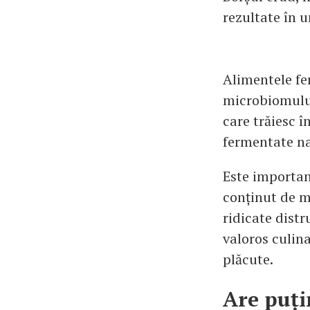
rezultate în 
Alimentele fe
microbiomului
care trăiesc î
fermentate na
Este important
conținut de m
ridicate distr
valoros culina
plăcute.
Are puți