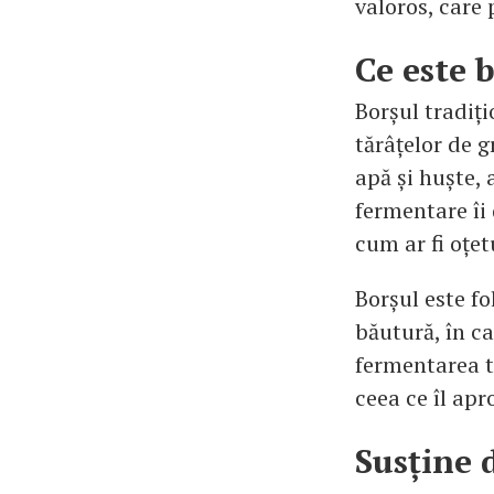
valoros, care 
Ce este 
Borșul tradiț
tărâțelor de g
apă și huște,
fermentare îi 
cum ar fi oțe
Borșul este fo
băutură, în ca
fermentarea tă
ceea ce îl apr
Susține 