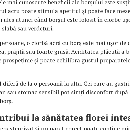
ele mai cunoscute beneficii ale borșului este susț
stul acru poate stimula apetitul și poate face mes
i ales atunci când borșul este folosit în ciorbe uș
 slabă sau verdețuri.
persoane, o ciorbă acră cu borș este mai ușor de 
, prăjită sau foarte grasă. Aciditatea plăcută a 
e prospețime și poate echilibra gustul preparatel
l diferă de la o persoană la alta. Cei care au gastri
an sau stomac sensibil pot simți disconfort după
 borș.
ntribui la sănătatea florei inte
nepasteurizat și preparat corect poate conține m