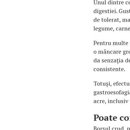
Unul dintre c
digestiei. Gu
de tolerat, ma
legume, carne
Pentru multe 
o mâncare grea
da senzația d
consistente.
Totuși, efectu
gastroesofagi
acre, inclusiv
Poate co
Borșul crud, 