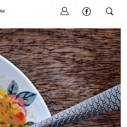
Nu ai cont?
Inregistreaza-
UM