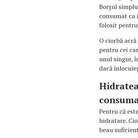
Borșul simplu
consumat ca i
folosit pentru
O ciorbă acră
pentru cei ca
unul singur, î
dacă înlocuieș
Hidratea
consuma
Pentru că este
hidratare. Ci
beau suficien