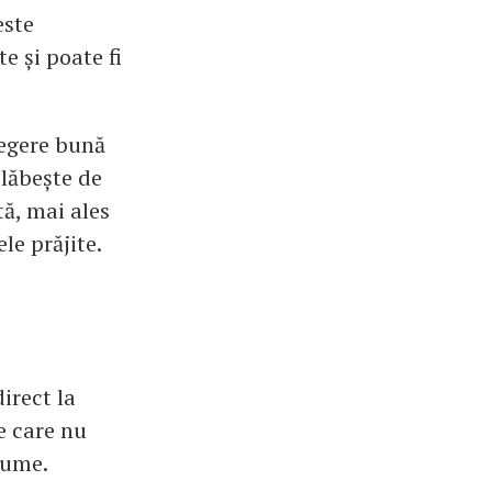
este
 și poate fi
legere bună
slăbește de
tă, mai ales
le prăjite.
irect la
e care nu
gume.