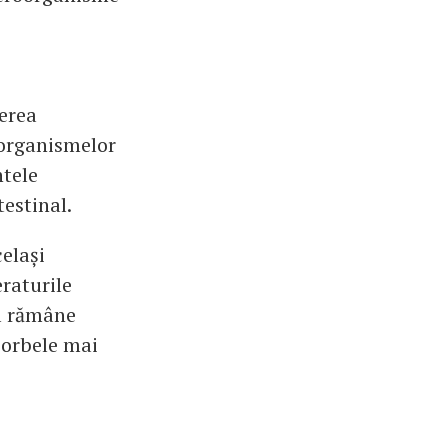
nerea
oorganismelor
ntele
estinal.
celași
raturile
el rămâne
ciorbele mai