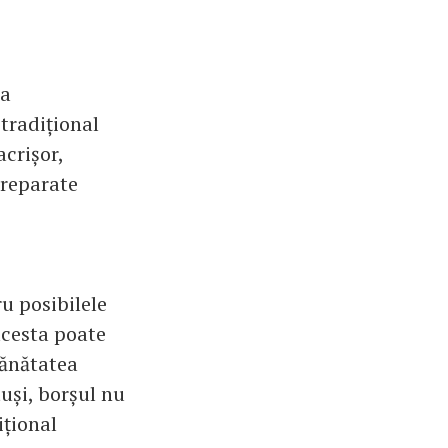
ia
 tradițional
acrișor,
preparate
ru posibilele
acesta poate
sănătatea
uși, borșul nu
ițional