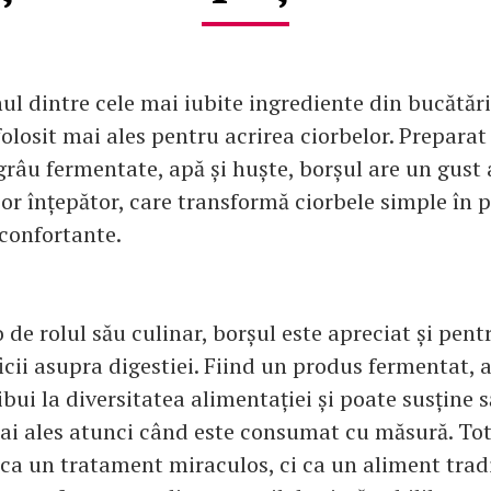
ul dintre cele mai iubite ingrediente din bucătăr
losit mai ales pentru acrirea ciorbelor. Preparat
grâu fermentate, apă și huște, borșul are un gust 
șor înțepător, care transformă ciorbele simple în 
econfortante.
o de rolul său culinar, borșul este apreciat și pent
icii asupra digestiei. Fiind un produs fermentat, 
ibui la diversitatea alimentației și poate susține 
mai ales atunci când este consumat cu măsură. Tot
t ca un tratament miraculos, ci ca un aliment trad