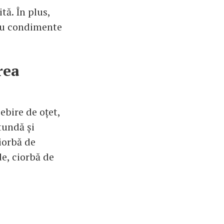
tă. În plus,
sau condimente
rea
ebire de oțet,
tundă și
ciorbă de
de, ciorbă de