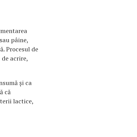
ermentarea
 sau pâine,
ă. Procesul de
 de acrire,
onsumă și ca
ă că
erii lactice,