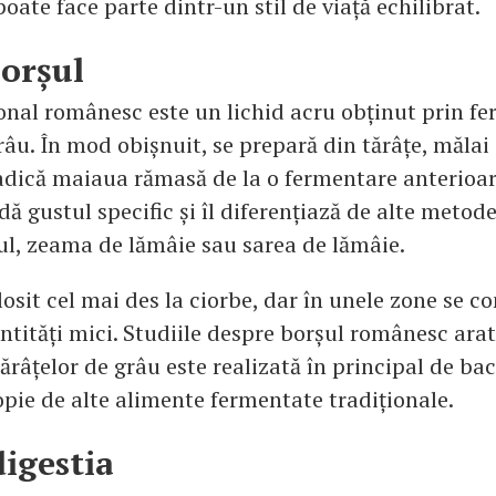
poate face parte dintr-un stil de viață echilibrat.
borșul
ional românesc este un lichid acru obținut prin f
râu. În mod obișnuit, se prepară din tărâțe, mălai
 adică maiaua rămasă de la o fermentare anterioar
dă gustul specific și îl diferențiază de alte metode
tul, zeama de lămâie sau sarea de lămâie.
losit cel mai des la ciorbe, dar în unele zone se c
ntități mici. Studiile despre borșul românesc arat
râțelor de grâu este realizată în principal de bact
opie de alte alimente fermentate tradiționale.
digestia