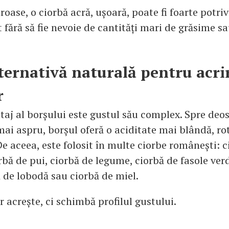
uroase, o ciorbă acră, ușoară, poate fi foarte potrivi
t fără să fie nevoie de cantități mari de grăsime 
lternativă naturală pentru acri
r
aj al borșului este gustul său complex. Spre deos
mai aspru, borșul oferă o aciditate mai blândă, ro
De aceea, este folosit în multe ciorbe românești: 
rbă de pui, ciorbă de legume, ciorbă de fasole ver
ă de lobodă sau ciorbă de miel.
 acrește, ci schimbă profilul gustului.