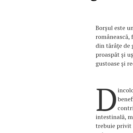
Borșul este un
românească, fo
din tărâțe de 
proaspăt și u
gustoase și r
D
incol
benef
contr
intestinală, 
trebuie privi