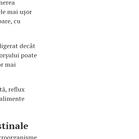
inerea
ele mai ușor
oare, cu
digerat decât
borșului poate
or mai
tă, reflux
 alimente
stinale
icroorganisme