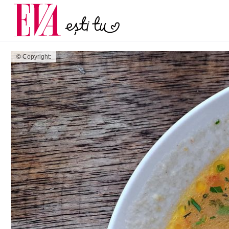
și 60 de ani. De ce te t
Carieră
pe măsură ce înaintez
Actualitate
© Copyright: