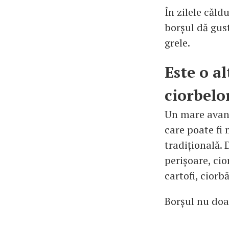
În zilele căld
borșul dă gus
grele.
Este o a
ciorbelo
Un mare avant
care poate fi 
tradițională. 
perișoare, cio
cartofi, ciorb
Borșul nu doar