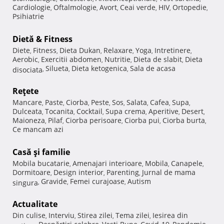
Cardiologie
Oftalmologie
Avort
Ceai verde
HIV
Ortopedie
,
,
,
,
,
,
Psihiatrie
Dietă & Fitness
Diete
Fitness
Dieta Dukan
Relaxare
Yoga
Intretinere
,
,
,
,
,
,
Aerobic
Exercitii abdomen
Nutritie
Dieta de slabit
Dieta
,
,
,
,
Silueta
Dieta ketogenica
Sala de acasa
disociata
,
,
,
Reţete
Mancare
Paste
Ciorba
Peste
Sos
Salata
Cafea
Supa
,
,
,
,
,
,
,
,
Dulceata
Tocanita
Cocktail
Supa crema
Aperitive
Desert
,
,
,
,
,
,
Maioneza
Pilaf
Ciorba perisoare
Ciorba pui
Ciorba burta
,
,
,
,
,
Ce mancam azi
Casă şi familie
Mobila bucatarie
Amenajari interioare
Mobila
Canapele
,
,
,
,
Dormitoare
Design interior
Parenting
Jurnal de mama
,
,
,
Gravide
Femei curajoase
Autism
singura
,
,
,
Actualitate
Din culise
Interviu
Stirea zilei
Tema zilei
Iesirea din
,
,
,
,