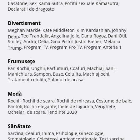
Casatorie
Sex
Kama Sutra
Pozitii sexuale Kamasutra
,
,
,
,
Declaratii de dragoste
Divertisment
Meghan Markle
Kate Middleton
Kim Kardashian
Johnny
,
,
,
Teo Trandafir
Angelina Jolie
Dana Rogoz
Dani Otil
Depp
,
,
,
,
,
Smiley
Andra
Delia
Gina Pistol
Justin Bieber
Melania
,
,
,
,
,
Program TV
Program Pro TV
Program Antena 1
Trump
,
,
,
Frumuseţe
Păr
Rochii
Unghii
Parfumuri
Coafuri
Machiaj
Sani
,
,
,
,
,
,
,
Manichiura
Sampon
Buze
Celulita
Machiaj ochi
,
,
,
,
,
Tratament celulita
Salonul de acasa
,
Modă
Rochii
Rochii de seara
Rochii de mireasa
Costume de baie
,
,
,
,
Pantofi
Rochii elegante
Inele de logodna
Verighete
,
,
,
,
Ochelari de soare
Tendinte 2020
,
Sănătate
Sarcina
Ceaiuri
Inima
Psihologie
Ginecologie
,
,
,
,
,
Stomatologie
Colesterol
Anticonceptionale
Test sarcina
,
,
,
,