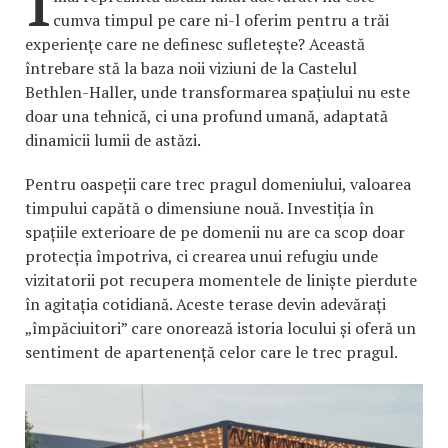
cumva timpul pe care ni-l oferim pentru a trăi
experiențe care ne definesc sufletește? Această
întrebare stă la baza noii viziuni de la Castelul
Bethlen-Haller, unde transformarea spațiului nu este
doar una tehnică, ci una profund umană, adaptată
dinamicii lumii de astăzi.
Pentru oaspeții care trec pragul domeniului, valoarea
timpului capătă o dimensiune nouă. Investiția în
spațiile exterioare de pe domenii nu are ca scop doar
protecția împotriva, ci crearea unui refugiu unde
vizitatorii pot recupera momentele de liniște pierdute
în agitația cotidiană. Aceste terase devin adevărați
„împăciuitori” care onorează istoria locului și oferă un
sentiment de apartenență celor care le trec pragul.