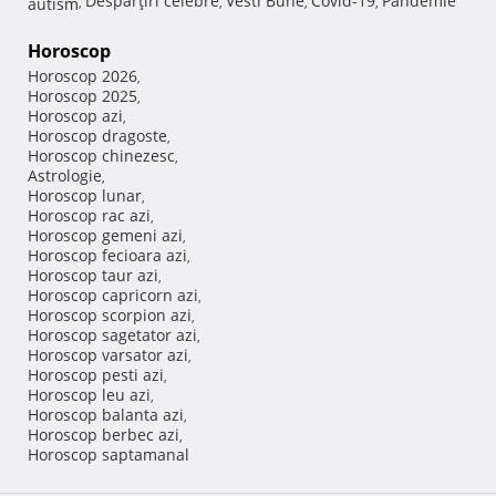
Despărţiri celebre
Vesti Bune
Covid-19
Pandemie
autism
,
,
,
,
Horoscop
Horoscop 2026
,
Horoscop 2025
,
Horoscop azi
,
Horoscop dragoste
,
Horoscop chinezesc
,
Astrologie
,
Horoscop lunar
,
Horoscop rac azi
,
Horoscop gemeni azi
,
Horoscop fecioara azi
,
Horoscop taur azi
,
Horoscop capricorn azi
,
Horoscop scorpion azi
,
Horoscop sagetator azi
,
Horoscop varsator azi
,
Horoscop pesti azi
,
Horoscop leu azi
,
Horoscop balanta azi
,
Horoscop berbec azi
,
Horoscop saptamanal