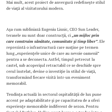
Mai mult, acest proiect de anvergură redefinește stilul
de viață al vizitatorului modern.
Așa cum subliniază Eugeniu Lisnic, CEO Sun Leader,
terasele nu sunt doar construcții, ci
„un mijloc prin
care construim sănătate, comunitate și timp liber”
. Ele
reprezintă o infrastructură care susține pe termen
lung „experiențele unice de care au nevoie oamenii”
pentru a se deconecta. Astfel, timpul petrecut la
castel, sub acoperișul retractabil ce se deschide spre
cerul înstelat, devine o investiție în stilul de viață,
transformând fiecare vizită într-un eveniment
memorabil.
Tendința actuală în sectorul ospitalității de lux pune
accent pe adaptabilitate și pe capacitatea de a oferi
experiențe memorabile indiferent de sezon. Pentru