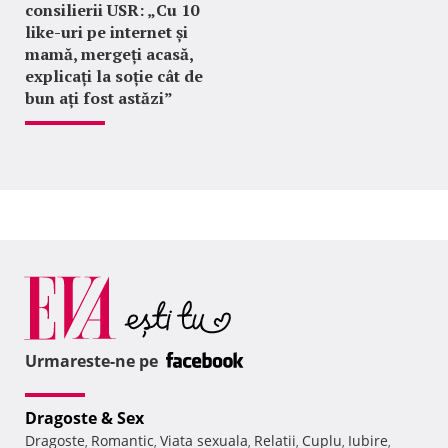
consilierii USR: „Cu 10
like-uri pe internet și
mamă, mergeți acasă,
explicați la soție cât de
bun ați fost astăzi”
Urmareste-ne pe
Dragoste & Sex
Dragoste
Romantic
Viata sexuala
Relatii
Cuplu
Iubire
,
,
,
,
,
,