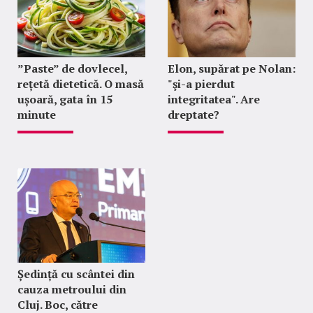
”Paste” de dovlecel,
Elon, supărat pe Nolan:
rețetă dietetică. O masă
"şi-a pierdut
ușoară, gata în 15
integritatea". Are
minute
dreptate?
Ședință cu scântei din
cauza metroului din
Cluj. Boc, către