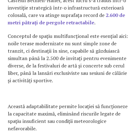
Castelul Bethlen-Haller, acest lucru s-a tradus într-o
investiție strategică într-o infrastructură exterioară
colosală, care va atinge suprafața record de
2.600 de
metri pătrați de pergole retractabile
.
Conceptul de spațiu multifuncțional este esențial aici:
noile terase modernizate nu sunt simple zone de
tranzit, ci destinații în sine, capabile să găzduiască
simultan până la 2.500 de invitați pentru evenimente
diverse, de la festivaluri de artă și concerte sub cerul
liber, până la lansări exclusiviste sau sesiuni de călărie
și activități sportive.
Această adaptabilitate permite locației să funcționeze
la capacitate maximă, eliminând riscurile legate de
spațiu insuficient sau condiții meteorologice
nefavorabile.