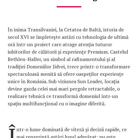
În inima Transilvaniei, la Cetatea de Baltă, istoria de
secol XVI se împletește astăzi cu tehnologia de ultimă
oră într-un proiect care atrage atenția tuturor
iubitorilor de călătorii și experiențe Premium. Castelul
Bethlen-Haller, un simbol al rafinamentului și al
tradiției Domeniilor Jidvei, trece printr-o transformare
spectaculoasă menită să ofere oaspeților experiențe
unice în România. Sub viziunea Sun Leader, locația
devine gazda celei mai mari pergole retractabile, o
realizare tehnică ce transformă domeniul într-un
spațiu multifuncțional cu o imagine diferită.
Î
ntr-o lume dominată de viteză și decizii rapide, ce
mai reprezintă astăzi luxul adevărat: nu este