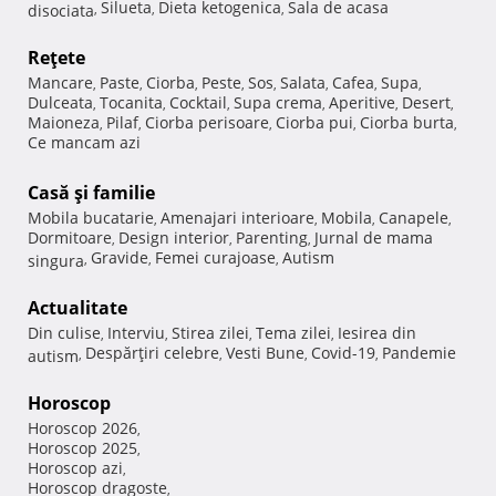
Silueta
Dieta ketogenica
Sala de acasa
disociata
,
,
,
Reţete
Mancare
Paste
Ciorba
Peste
Sos
Salata
Cafea
Supa
,
,
,
,
,
,
,
,
Dulceata
Tocanita
Cocktail
Supa crema
Aperitive
Desert
,
,
,
,
,
,
Maioneza
Pilaf
Ciorba perisoare
Ciorba pui
Ciorba burta
,
,
,
,
,
Ce mancam azi
Casă şi familie
Mobila bucatarie
Amenajari interioare
Mobila
Canapele
,
,
,
,
Dormitoare
Design interior
Parenting
Jurnal de mama
,
,
,
Gravide
Femei curajoase
Autism
singura
,
,
,
Actualitate
Din culise
Interviu
Stirea zilei
Tema zilei
Iesirea din
,
,
,
,
Despărţiri celebre
Vesti Bune
Covid-19
Pandemie
autism
,
,
,
,
Horoscop
Horoscop 2026
,
Horoscop 2025
,
Horoscop azi
,
Horoscop dragoste
,