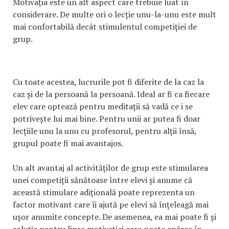
Motivația este un alt aspect care trebuie luat în
considerare. De multe ori o lecție unu-la-unu este mult
mai confortabilă decât stimulentul competiției de
grup.
Cu toate acestea, lucrurile pot fi diferite de la caz la
caz și de la persoană la persoană. Ideal ar fi ca fiecare
elev care optează pentru meditații să vadă ce i se
potrivește lui mai bine. Pentru unii ar putea fi doar
lecțiile unu la unu cu profesorul, pentru alții însă,
grupul poate fi mai avantajos.
Un alt avantaj al activităților de grup este stimularea
unei competiții sănătoase între elevi și anume că
această stimulare adițională poate reprezenta un
factor motivant care îi ajută pe elevi să înțeleagă mai
ușor anumite concepte. De asemenea, ea mai poate fi și
soluția pentru lipsa motivației care poate apărea în