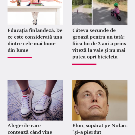
Educația finlandeză. De
Câteva secunde de
ce este considerată una
groază pentru un tată:
dintre cele mai bune
fiica lui de 3 ani a prins
din lume
viteză la vale și nu mai
putea opri bicicleta
Alegerile care
Elon, supărat pe Nolan:
contează când vine
"şi-a pierdut