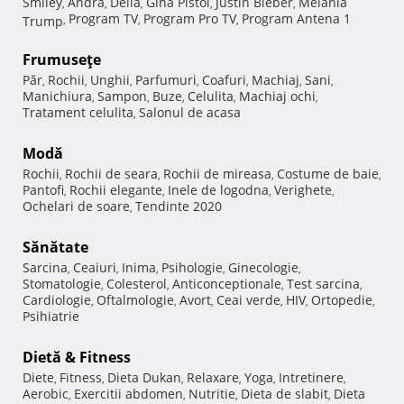
Smiley
Andra
Delia
Gina Pistol
Justin Bieber
Melania
,
,
,
,
,
Program TV
Program Pro TV
Program Antena 1
Trump
,
,
,
Frumuseţe
Păr
Rochii
Unghii
Parfumuri
Coafuri
Machiaj
Sani
,
,
,
,
,
,
,
Manichiura
Sampon
Buze
Celulita
Machiaj ochi
,
,
,
,
,
Tratament celulita
Salonul de acasa
,
Modă
Rochii
Rochii de seara
Rochii de mireasa
Costume de baie
,
,
,
,
Pantofi
Rochii elegante
Inele de logodna
Verighete
,
,
,
,
Ochelari de soare
Tendinte 2020
,
Sănătate
Sarcina
Ceaiuri
Inima
Psihologie
Ginecologie
,
,
,
,
,
Stomatologie
Colesterol
Anticonceptionale
Test sarcina
,
,
,
,
Cardiologie
Oftalmologie
Avort
Ceai verde
HIV
Ortopedie
,
,
,
,
,
,
Psihiatrie
Dietă & Fitness
Diete
Fitness
Dieta Dukan
Relaxare
Yoga
Intretinere
,
,
,
,
,
,
Aerobic
Exercitii abdomen
Nutritie
Dieta de slabit
Dieta
,
,
,
,