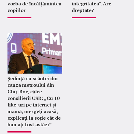
vorba de încălțămintea
integritatea". Are
copiilor
dreptate?
Ședință cu scântei din
cauza metroului din
Cluj. Boc, către
consilierii USR: „Cu 10
like-uri pe internet și
mamă, mergeți acasă,
explicați la soție cât de
bun ați fost astăzi”