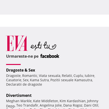
Urmareste-ne pe
Dragoste & Sex
Dragoste
Romantic
Viata sexuala
Relatii
Cuplu
Iubire
,
,
,
,
,
,
Casatorie
Sex
Kama Sutra
Pozitii sexuale Kamasutra
,
,
,
,
Declaratii de dragoste
Divertisment
Meghan Markle
Kate Middleton
Kim Kardashian
Johnny
,
,
,
Teo Trandafir
Angelina Jolie
Dana Rogoz
Dani Otil
Depp
,
,
,
,
,